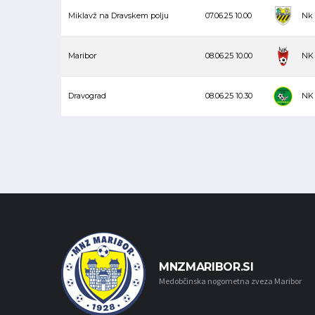
Miklavž na Dravskem polju
07.06.25
10.00
Nk 
Maribor
08.06.25
10.00
NK 
Dravograd
08.06.25
10.30
NK 
MNZMARIBOR.SI
Medobčinska nogometna zveza Maribor