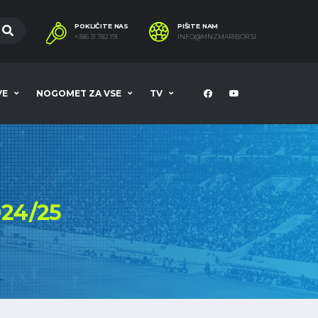
POKLIČITE NAS
PIŠITE NAM
+386 31 782 191
INFO@MNZMARIBOR.SI
VE
NOGOMET ZA VSE
TV
24/25