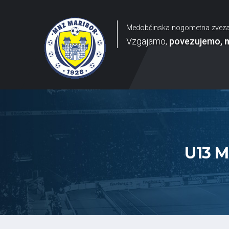
Medobčinska nogometna zvez
Vzgajamo
povezujemo
U13 M