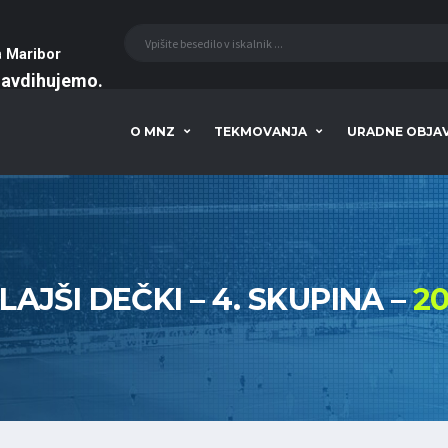
a
Maribor
navdihujemo
O MNZ
TEKMOVANJA
URADNE OBJA
LAJŠI DEČKI – 4. SKUPINA –
20