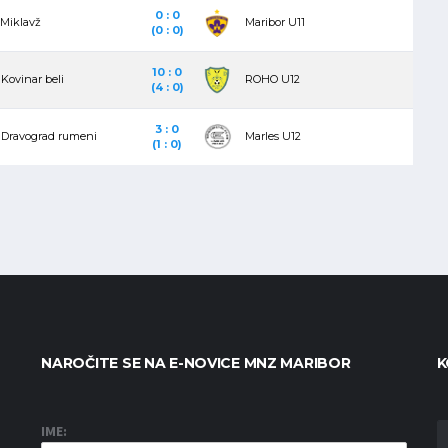
0 : 0
Miklavž
Maribor U11
(0 : 0)
10 : 0
Kovinar beli
ROHO U12
(4 : 0)
3 : 0
Dravograd rumeni
Marles U12
(1 : 0)
NAROČITE SE NA E-NOVICE MNZ MARIBOR
K
IME: