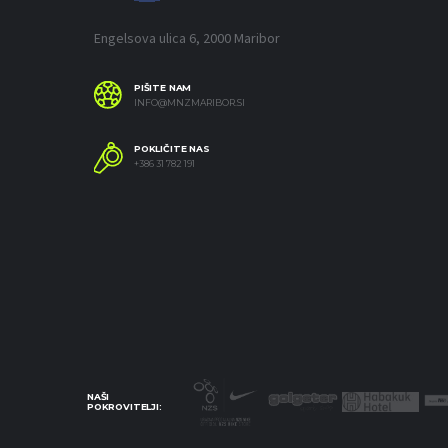
Engelsova ulica 6, 2000 Maribor
PIŠITE NAM
INFO@MNZMARIBOR.SI
POKLIČITE NAS
+386 31 782 191
NAŠI
POKROVITELJI: