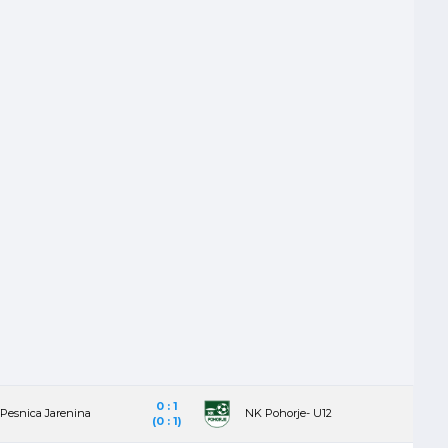
0 : 1
Pesnica Jarenina
NK Pohorje- U12
(0 : 1)