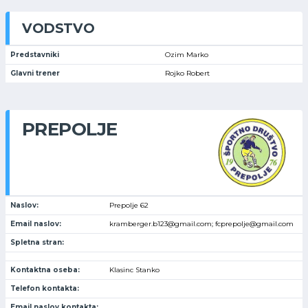
VODSTVO
Predstavniki
Ozim Marko
Glavni trener
Rojko Robert
PREPOLJE
Naslov:
Prepolje 62
Email naslov:
kramberger.b123@gmail.com; fcprepolje@gmail.com
Spletna stran:
Kontaktna oseba:
Klasinc Stanko
Telefon kontakta:
Email naslov kontakta: