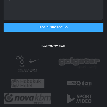
NAŠI POKROVITELJI: