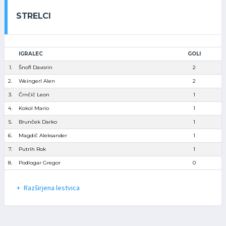
STRELCI
IGRALEC
GOLI
1.
Šnofl Davorin
2
2.
Weingerl Alen
2
3.
Črnčič Leon
1
4.
Kokol Mario
1
5.
Brunček Darko
1
6.
Magdič Aleksander
1
7.
Putrih Rok
1
8.
Podlogar Gregor
0
Razširjena lestvica