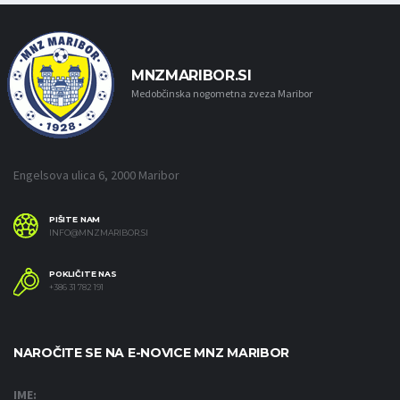
MNZMARIBOR.SI
Medobčinska nogometna zveza Maribor
Engelsova ulica 6, 2000 Maribor
PIŠITE NAM
INFO@MNZMARIBOR.SI
POKLIČITE NAS
+386 31 782 191
NAROČITE SE NA E-NOVICE MNZ MARIBOR
IME: