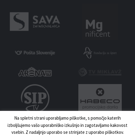
Na spletni strani uporabljamo piškotke, s pomočjo katerih
izboljšujemo vašo uporabniško izkušnjo in zagotavljamo kakovost
vsebin. Z nadaljnjo uporabo se strinjate z uporabo piškotkov.
MNZ MARIBOR 2023 | VSE PRAVICE PRIDRŽANE | IZDELAVA:
UKI.SI