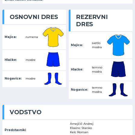
OSNOVNI DRES
REZERVNI
DRES
Majica:
rumena
svetlo
Majica:
modra
Hlačke:
modre
temno
Hlačke:
modra
Nogavice:
modre
temno
Nogavice:
modra
VODSTVO
Arnejčič Andrej
Klasinc Stanko
Predstavniki
Kelc Roman