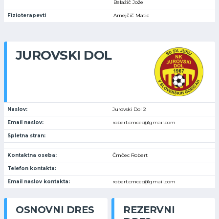
Balažič Jože
Fizioterapevti
Arnejčič Matic
JUROVSKI DOL
Naslov:
Jurovski Dol 2
Email naslov:
robert.crncec@gmail.com
Spletna stran:
Kontaktna oseba:
Črnčec Robert
Telefon kontakta:
Email naslov kontakta:
robert.crncec@gmail.com
OSNOVNI DRES
REZERVNI