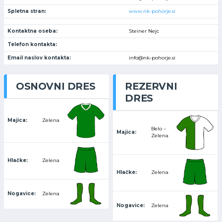
Spletna stran:
www.nk-pohorje.si
Kontaktna oseba:
Steiner Nejc
Telefon kontakta:
Email naslov kontakta:
info@nk-pohorje.si
OSNOVNI DRES
REZERVNI
DRES
Majica:
Zelena
Belo –
Majica:
Zelena
Hlačke:
Zelena
Hlačke:
Zelena
Nogavice:
Zelena
Nogavice:
Zelena