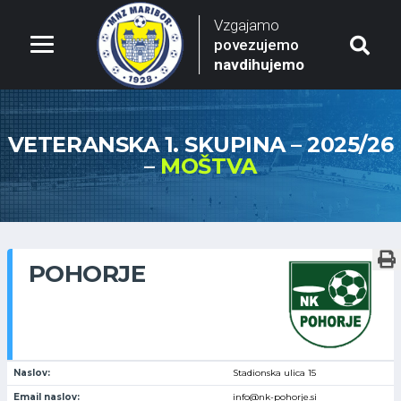
Vzgajamo
povezujemo
navdihujemo
VETERANSKA 1. SKUPINA – 2025/26
–
MOŠTVA
POHORJE
Naslov:
Stadionska ulica 15
Email naslov:
info@nk-pohorje.si