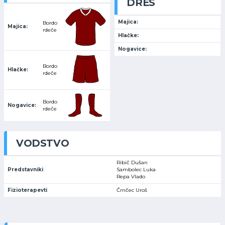
DRES
Majica:
Bordo
Majica:
rdeče
Hlačke:
Nogavice:
Bordo
Hlačke:
rdeče
Bordo
Nogavice:
rdeče
VODSTVO
Ribič Dušan
Predstavniki
Sambolec Luka
Repa Vlado
Fizioterapevti
Črnčec Uroš