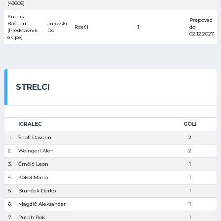
(43606)
Kurnik
Prepoved
Boštjan
Jurovski
Rdeči
1
do
(Predstavnik
Dol
02.12.2027
ekipe)
STRELCI
IGRALEC
GOLI
1.
Šnofl Davorin
2
2.
Weingerl Alen
2
3.
Črnčič Leon
1
4.
Kokol Mario
1
5.
Brunček Darko
1
6.
Magdič Aleksander
1
7.
Putrih Rok
1