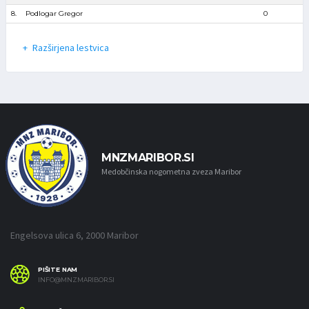
8.
Podlogar Gregor
0
Razširjena lestvica
MNZMARIBOR.SI
Medobčinska nogometna zveza Maribor
Engelsova ulica 6, 2000 Maribor
PIŠITE NAM
INFO@MNZMARIBOR.SI