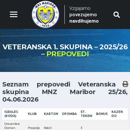
Vzgajamo
povezujemo
navdihujemo
VETERANSKA 1. SKUPINA – 2025/26
–
PREPOVEDI
Seznam prepovedi Veteranska 1.
skupina MNZ Maribor 25/26,
04.06.2026
IGRALEC
ŠT.
KAZEN
KLUB
KARTON
OPOMBA
BONUS
(KODA)
TEKEM
DO
Drevenšek
Domen
Prepolje
Rdeči
3