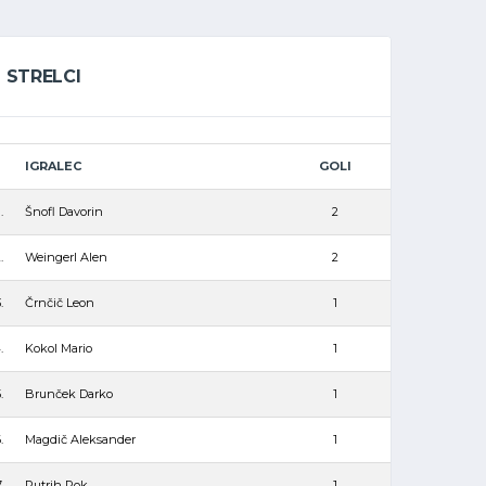
STRELCI
IGRALEC
GOLI
.
Šnofl Davorin
2
.
Weingerl Alen
2
.
Črnčič Leon
1
.
Kokol Mario
1
.
Brunček Darko
1
.
Magdič Aleksander
1
.
Putrih Rok
1