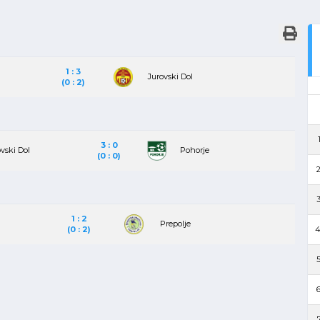
1 : 3
Jurovski Dol
(0 : 2)
1
3 : 0
vski Dol
Pohorje
(0 : 0)
2
3
1 : 2
Prepolje
(0 : 2)
4
5
6
7