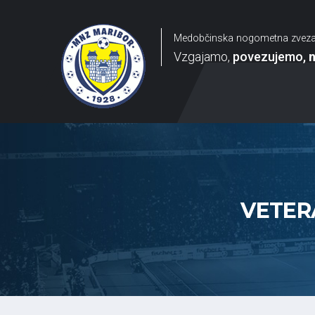
Medobčinska nogometna zvez
Vzgajamo
povezujemo
VETERA