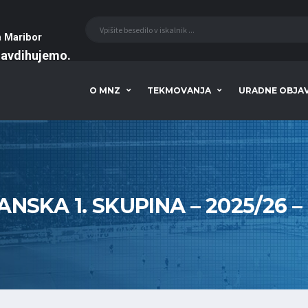
a
Maribor
navdihujemo
O MNZ
TEKMOVANJA
URADNE OBJA
NSKA 1. SKUPINA – 2025/26 –