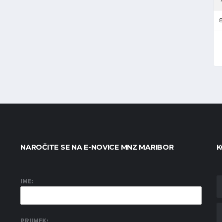
8
NAROČITE SE NA E-NOVICE MNZ MARIBOR
K
IME:
PRIIMEK: