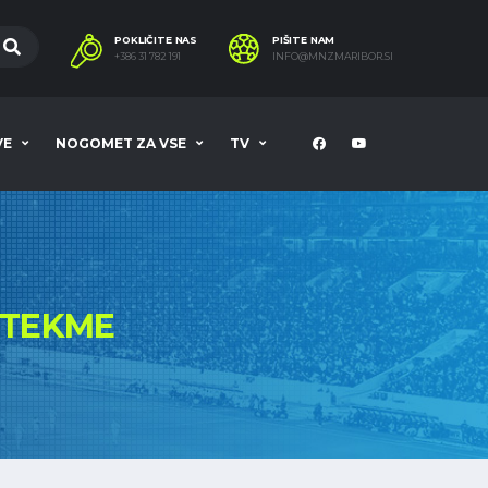
POKLIČITE NAS
PIŠITE NAM
+386 31 782 191
INFO@MNZMARIBOR.SI
VE
NOGOMET ZA VSE
TV
TEKME