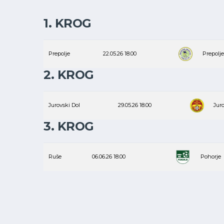
1. KROG
Prepolje
22.05.26
18.00
Prepolje
2. KROG
Jurovski Dol
29.05.26
18.00
Juro
3. KROG
Ruše
06.06.26
18.00
Pohorje