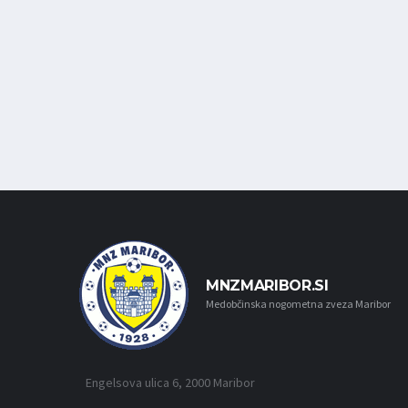
MNZMARIBOR.SI
Medobčinska nogometna zveza Maribor
Engelsova ulica 6, 2000 Maribor