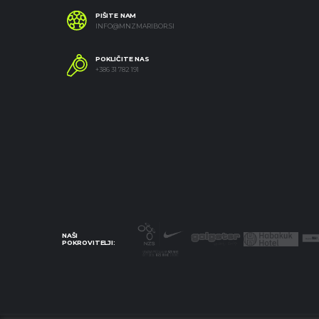
PIŠITE NAM
INFO@MNZMARIBOR.SI
POKLIČITE NAS
+386 31 782 191
NAŠI
POKROVITELJI: