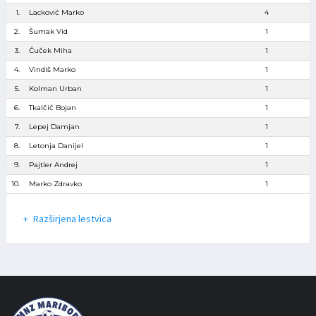
1.
Lacković Marko
4
2.
Šumak Vid
1
3.
Čuček Miha
1
4.
Vindiš Marko
1
5.
Kolman Urban
1
6.
Tkalčič Bojan
1
7.
Lepej Damjan
1
8.
Letonja Danijel
1
9.
Pajtler Andrej
1
10.
Marko Zdravko
1
Razširjena lestvica