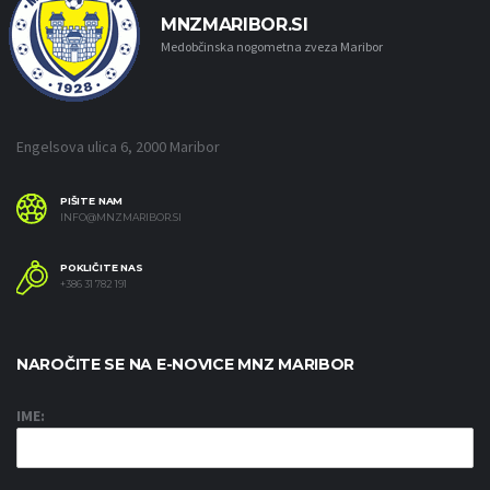
MNZMARIBOR.SI
Medobčinska nogometna zveza Maribor
Engelsova ulica 6, 2000 Maribor
PIŠITE NAM
INFO@MNZMARIBOR.SI
POKLIČITE NAS
+386 31 782 191
NAROČITE SE NA E-NOVICE MNZ MARIBOR
IME: