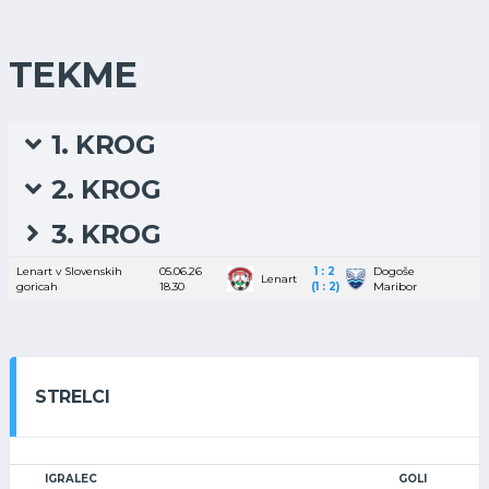
TEKME
1. KROG
2. KROG
3. KROG
Lenart v Slovenskih
05.06.26
1 : 2
Dogoše
Lenart
goricah
18.30
(1 : 2)
Maribor
STRELCI
IGRALEC
GOLI