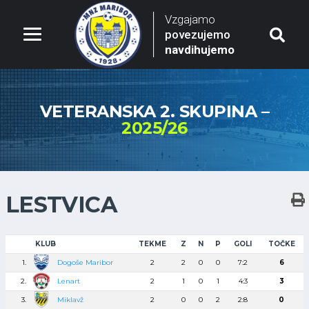
Vzgajamo
povezujemo
navdihujemo
VETERANSKA 2. SKUPINA –
2025/26
LESTVICA
KLUB
TEKME
Z
N
P
GOLI
TOČKE
1.
Dogoše Maribor
2
2
0
0
7:2
6
2.
Lenart
2
1
0
1
4:3
3
3.
Miklavž
2
0
0
2
2:8
0