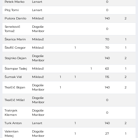
Petek Marko
Lenart
0
Ploj Tomi
Lenart
0
Putora Danilo
Miklavž
140
2
Senekovič
Dogoše
0
Tomaž
Maribor
Škarica Marin
Miklavž
70
1
Škofič Gregor
Miklavž
1
70
1
Dogoše
Stajnko Dejan
140
2
Maribor
Štampar Tadej
Miklavž
1
63
1
Šumak Vid
Miklavž
1
1
115
2
Dogoše
Tkalčič Bojan
1
140
2
Maribor
Dogoše
Tkalčič Mišel
0
Maribor
Tratnjek
Dogoše
0
Klemen
Maribor
Turk Anton
Lenart
1
140
2
Valentan
Dogoše
1
27
1
Matej
Maribor