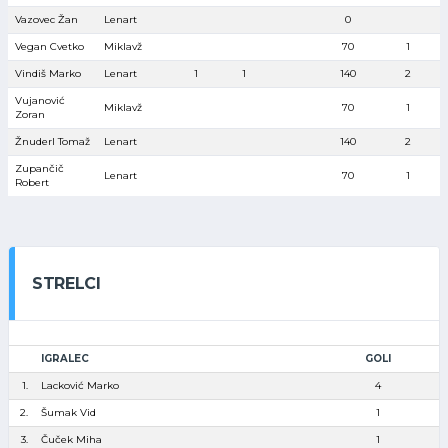
Vazovec Žan
Lenart
0
Vegan Cvetko
Miklavž
70
1
Vindiš Marko
Lenart
1
1
140
2
Vujanović
Miklavž
70
1
Zoran
Žnuderl Tomaž
Lenart
140
2
Zupančič
Lenart
70
1
Robert
STRELCI
IGRALEC
GOLI
1.
Lacković Marko
4
2.
Šumak Vid
1
3.
Čuček Miha
1