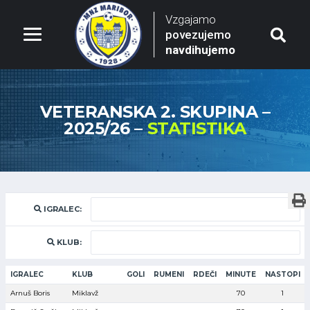
Vzgajamo
povezujemo
navdihujemo
VETERANSKA 2. SKUPINA –
2025/26 –
STATISTIKA
IGRALEC:
KLUB:
IGRALEC
KLUB
GOLI
RUMENI
RDEČI
MINUTE
NASTOPI
Arnuš Boris
Miklavž
70
1