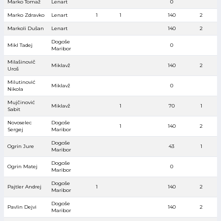
Marko Tomaž
Lenart
0
Marko Zdravko
Lenart
1
1
140
2
Markoli Dušan
Lenart
140
2
Dogoše
Mikl Tadej
0
Maribor
Milašinovič
Miklavž
140
2
Uroš
Milutinović
Miklavž
0
Nikola
Mujčinović
Miklavž
1
70
1
Sabit
Novoselec
Dogoše
1
140
2
Sergej
Maribor
Dogoše
Ogrin Jure
43
1
Maribor
Dogoše
Ogrin Matej
0
Maribor
Dogoše
Pajtler Andrej
1
140
2
Maribor
Dogoše
Pavlin Dejvi
140
2
Maribor