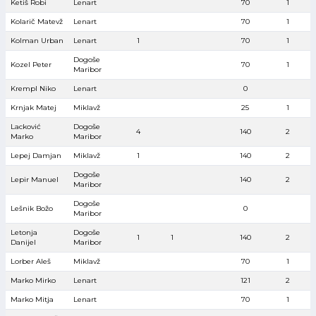
Ketiš Robi
Lenart
70
1
Kolarič Matevž
Lenart
70
1
Kolman Urban
Lenart
1
70
1
Dogoše
Kozel Peter
70
1
Maribor
Krempl Niko
Lenart
0
Krnjak Matej
Miklavž
25
1
Lacković
Dogoše
4
140
2
Marko
Maribor
Lepej Damjan
Miklavž
1
140
2
Dogoše
Lepir Manuel
140
2
Maribor
Dogoše
Lešnik Božo
0
Maribor
Letonja
Dogoše
1
1
140
2
Danijel
Maribor
Lorber Aleš
Miklavž
70
1
Marko Mirko
Lenart
121
2
Marko Mitja
Lenart
70
1