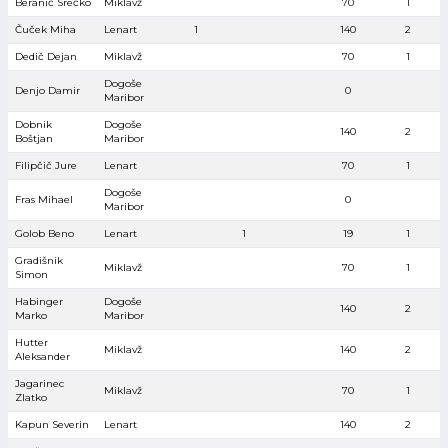
Beranič Srečko
Miklavž
70
1
Čuček Miha
Lenart
1
140
2
Dedič Dejan
Miklavž
70
1
Dogoše
Denjo Damir
0
Maribor
Dobnik
Dogoše
140
2
Boštjan
Maribor
Filipčič Jure
Lenart
70
1
Dogoše
Fras Mihael
0
Maribor
Golob Beno
Lenart
1
19
1
Gradišnik
Miklavž
70
1
Simon
Habinger
Dogoše
140
2
Marko
Maribor
Hutter
Miklavž
140
2
Aleksander
Jagarinec
Miklavž
70
1
Zlatko
Kapun Severin
Lenart
140
2