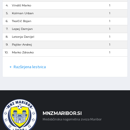
4.
Vindiš Marko
1
5.
Kolman Urban
1
6.
Tkalčič Bojan
1
7.
Lepej Damjan
1
8.
Letonja Danijel
1
9.
Pajtler Andrej
1
10.
Marko Zdravko
1
Razširjena lestvica
MNZMARIBOR.SI
Medobčinska nogometna zveza Maribor