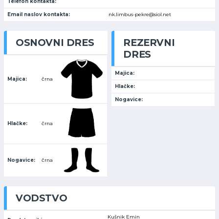
Telefon kontakta:
Email naslov kontakta:
nk.limbus-pekre@siol.net
OSNOVNI DRES
REZERVNI
DRES
Majica:
Majica:
črna
Hlačke:
Nogavice:
Hlačke:
črna
Nogavice:
črna
VODSTVO
Kušnik Emin