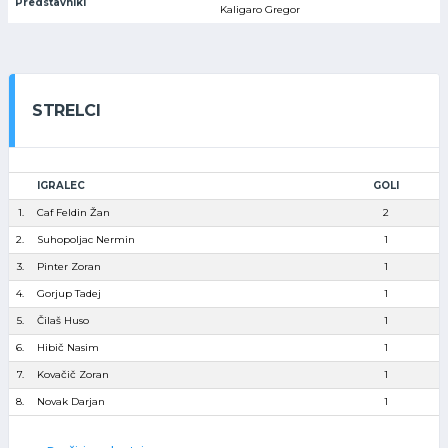
Predstavniki
Kaligaro Gregor
STRELCI
IGRALEC
GOLI
1.
Caf Feldin Žan
2
2.
Suhopoljac Nermin
1
3.
Pinter Zoran
1
4.
Gorjup Tadej
1
5.
Čilaš Huso
1
6.
Hibič Nasim
1
7.
Kovačič Zoran
1
8.
Novak Darjan
1