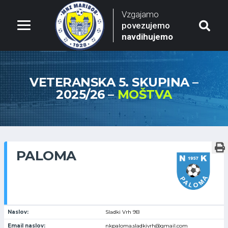
Vzgajamo
povezujemo
navdihujemo
VETERANSKA 5. SKUPINA –
2025/26 –
MOŠTVA
PALOMA
Naslov:
Sladki Vrh 9B
Email naslov:
nkpaloma.sladkivrh@gmail.com