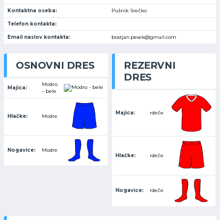
Kontaktna oseba:
Pušnik Srečko
Telefon kontakta:
Email naslov kontakta:
bostjan.pesek@gmail.com
OSNOVNI DRES
REZERVNI
DRES
Modro
Majica:
– bele
Majica:
rdeče
Hlačke:
Modre
Nogavice:
Modre
Hlačke:
rdeče
Nogavice:
rdeče