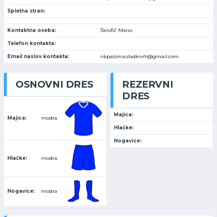
Spletna stran:
Kontaktna oseba:
Škrofič Mario
Telefon kontakta:
Email naslov kontakta:
nkpaloma.sladkivrh@gmail.com
OSNOVNI DRES
REZERVNI
DRES
Majica:
Majica:
modra
Hlačke:
Nogavice:
Hlačke:
modra
Nogavice:
modra