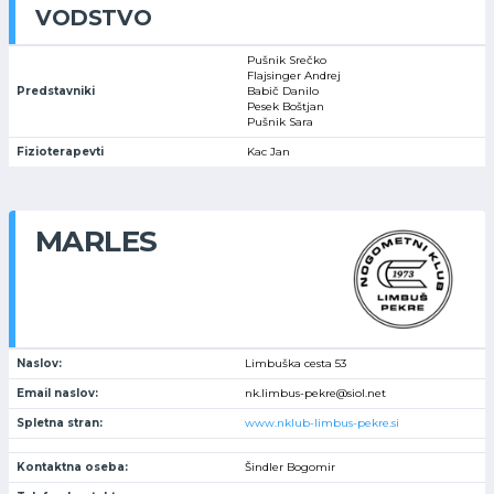
VODSTVO
Pušnik Srečko
Flajsinger Andrej
Predstavniki
Babič Danilo
Pesek Boštjan
Pušnik Sara
Fizioterapevti
Kac Jan
MARLES
Naslov:
Limbuška cesta 53
Email naslov:
nk.limbus-pekre@siol.net
Spletna stran:
www.nklub-limbus-pekre.si
Kontaktna oseba:
Šindler Bogomir