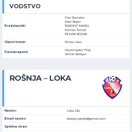
VODSTVO
Fras Stanislav
Kitel Bojan
Predstavniki
ŠKROFIČ MARIO
Koman Tomaž
PEHAN BOJAN
Glavni trener
Pehan Alen
Hausmajster Filip
Fizioterapevti
Velički Boštjan
ROŠNJA – LOKA
Naslov:
Loka 23a
Email naslov:
bostjan.pesek@gmail.com
Spletna stran: