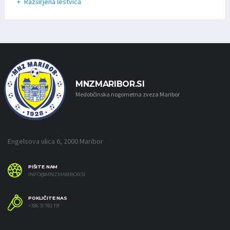
Razširjena lestvica
MNZMARIBOR.SI
Medobčinska nogometna zveza Maribor
Engelsova ulica 6, 2000 Maribor
PIŠITE NAM
INFO@MNZMARIBOR.SI
POKLIČITE NAS
+386 31 782 191