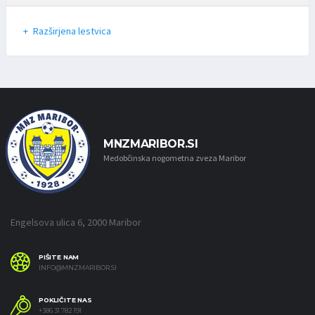
Razširjena lestvica
MNZMARIBOR.SI
Medobčinska nogometna zveza Maribor
Engelsova ulica 6, 2000 Maribor
PIŠITE NAM
INFO@MNZMARIBOR.SI
POKLIČITE NAS
+386 31 782 191