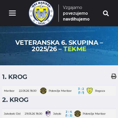
Vzgajamo
povezujemo
navdihujemo
VETERANSKA 6. SKUPINA –
2025/26 –
TEKME
1. KROG
3 : 2
Maribor
22.05.26
18.00
Pobrežje Maribor
Rogoza
(1 : 1)
2. KROG
2 : 4
Jakobski Dol
29.05.26
18.00
Jakob
Pobrežje Maribor
(1 : 2)