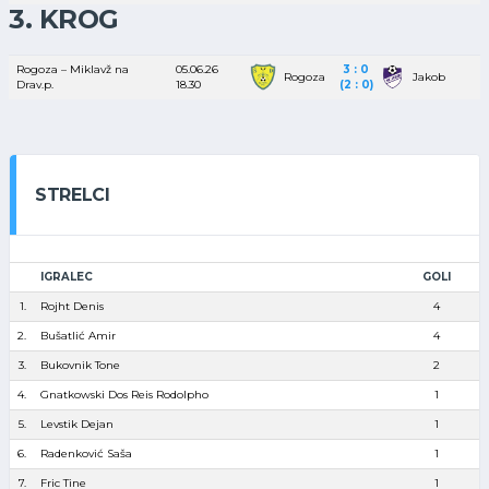
3. KROG
Rogoza – Miklavž na
05.06.26
3 : 0
Rogoza
Jakob
Drav.p.
18.30
(2 : 0)
STRELCI
IGRALEC
GOLI
1.
Rojht Denis
4
2.
Bušatlić Amir
4
3.
Bukovnik Tone
2
4.
Gnatkowski Dos Reis Rodolpho
1
5.
Levstik Dejan
1
6.
Radenković Saša
1
7.
Fric Tine
1