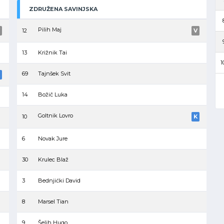
ZDRUŽENA SAVINJSKA
Pilih Maj
12
V
13
Križnik Tai
1
69
Tajnšek Svit
14
Božič Luka
Goltnik Lovro
10
K
6
Novak Jure
30
Krulec Blaž
3
Bednjićki David
8
Marsel Tian
9
Šelih Hugo