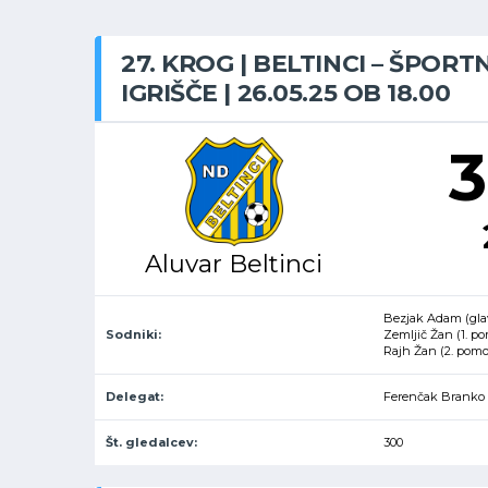
27. KROG | BELTINCI – ŠPORT
IGRIŠČE | 26.05.25 OB 18.00
3
Aluvar Beltinci
Bezjak Adam (gla
Sodniki:
Zemljič Žan (1. p
Rajh Žan (2. pom
Delegat:
Ferenčak Branko
Št. gledalcev:
300