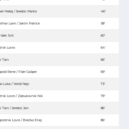
er Matej / Jerebic Marko
46′
lihar Liam / Jaklin Patrick
58′
nšek Svit
60′
tnik Lovro
64′
i Tian
66′
pold Rene / Fišer Gašper
69′
o Luka / Vöröš Nejc
73′
tnik Lovro / Zabukovnik Nik
79′
i Tian / Jerebic Jan
86′
protnik Lovro / Brečko Enej
86′