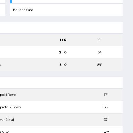
Bakarić Saša
1 : 0
10′
2 : 0
34′
k
3 : 0
89′
pold Rene
17′
protnik Lovro
35′
varič Maj
37′
j Niko
42′