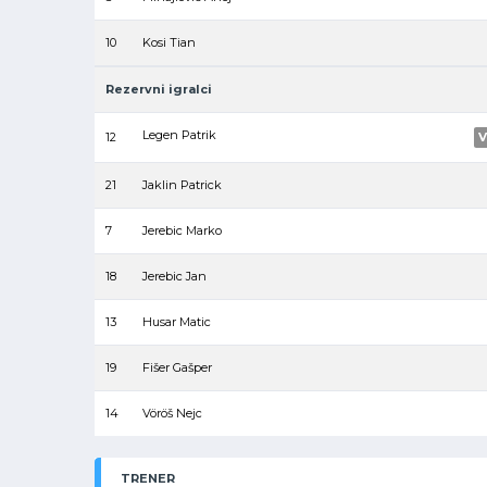
10
Kosi Tian
Rezervni igralci
Legen Patrik
12
V
21
Jaklin Patrick
7
Jerebic Marko
18
Jerebic Jan
13
Husar Matic
19
Fišer Gašper
14
Vöröš Nejc
TRENER