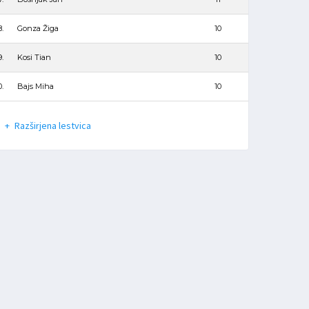
8.
Gonza Žiga
10
9.
Kosi Tian
10
0.
Bajs Miha
10
Razširjena lestvica