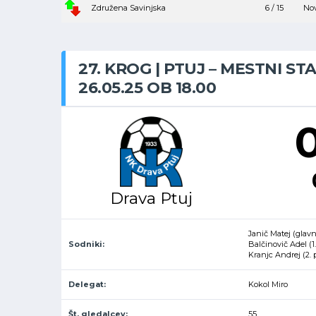
Združena Savinjska
6 / 15
Nov
27. KROG | PTUJ – MESTNI STA
26.05.25 OB 18.00
0
Drava Ptuj
Janič Matej (glavn
Sodniki:
Balčinovič Adel (
Kranjc Andrej (2.
Delegat:
Kokol Miro
Št. gledalcev:
55