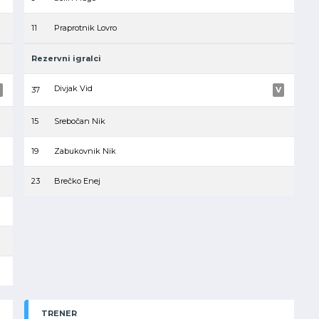
11
Praprotnik Lovro
Rezervni igralci
Divjak Vid
37
V
15
Srebočan Nik
19
Zabukovnik Nik
23
Brečko Enej
TRENER