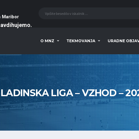
a
Maribor
navdihujemo
O MNZ
TEKMOVANJA
URADNE OBJA
LADINSKA LIGA – VZHOD – 20