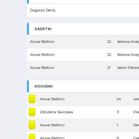
Dugonjić Denis
ZADETKI
Aluvar Beltinci
22
Jelovica Anej
Aluvar Beltinci
22
Jelovica Anej
Aluvar Beltinci
21
Jaklin Patric
DOGODKI
Aluvar Beltinci
24
Leo
Združena Savinjska
11
Pra
Aluvar Beltinci
1
Der
Aluvar Beltinci
9
Gra