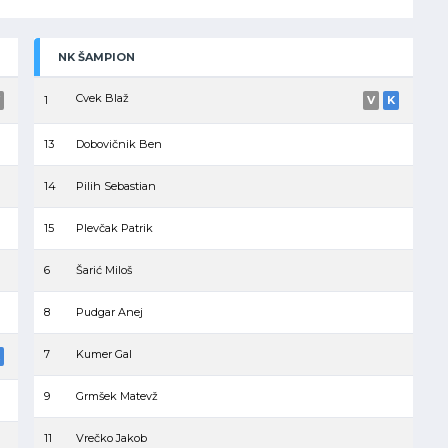
NK ŠAMPION
Cvek Blaž
1
V
K
13
Dobovičnik Ben
14
Pilih Sebastian
15
Plevčak Patrik
6
Šarić Miloš
8
Pudgar Anej
7
Kumer Gal
9
Grmšek Matevž
11
Vrečko Jakob