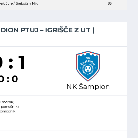
ak Jure / Srebočan Nik
86′
DION PTUJ – IGRIŠČE Z UT |
 : 1
0 : 0
NK Šampion
i sodnik)
1. pomočnik)
 pomočnik)