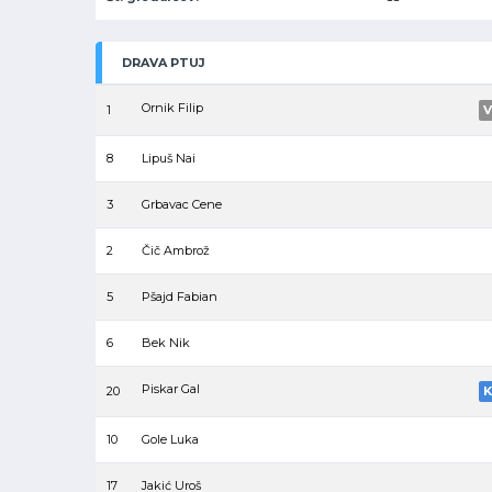
DRAVA PTUJ
Ornik Filip
1
V
8
Lipuš Nai
3
Grbavac Cene
2
Čič Ambrož
5
Pšajd Fabian
6
Bek Nik
Piskar Gal
20
K
10
Gole Luka
17
Jakić Uroš