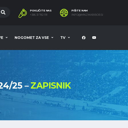
POKLIČITE NAS
PIŠITE NAM
+386 31 782 191
INFO@MNZMARIBOR.SI
VE
NOGOMET ZA VSE
TV
24/25 –
ZAPISNIK