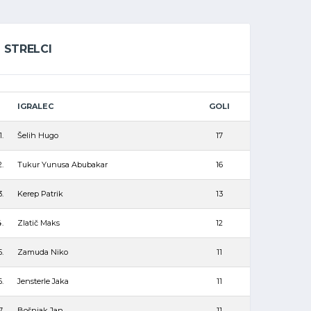
STRELCI
IGRALEC
GOLI
1.
Šelih Hugo
17
2.
Tukur Yunusa Abubakar
16
3.
Kerep Patrik
13
.
Zlatič Maks
12
5.
Zamuda Niko
11
6.
Jensterle Jaka
11
7.
Bošnjak Jan
11