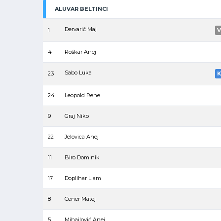
ALUVAR BELTINCI
Dervarič Maj
1
V
4
Roškar Anej
Sabo Luka
23
K
24
Leopold Rene
9
Graj Niko
22
Jelovica Anej
11
Biro Dominik
17
Doplihar Liam
8
Cener Matej
5
Mihajlović Anej