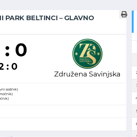
NI PARK BELTINCI – GLAVNO
 : 0
2 : 0
Združena Savinjska
vni sodnik)
omočnik)
4
očnik)