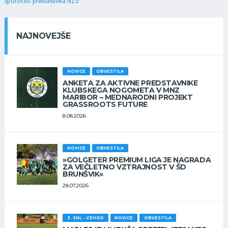
Sporočilo predsednika NZS
NAJNOVEJŠE
NOVICE
OBVESTILA
ANKETA ZA AKTIVNE PREDSTAVNIKE
KLUBSKEGA NOGOMETA V MNZ
MARIBOR – MEDNARODNI PROJEKT
GRASSROOTS FUTURE
8.08.2026
NOVICE
OBVESTILA
»GOLGETER PREMIUM LIGA JE NAGRADA
ZA VEČLETNO VZTRAJNOST V ŠD
BRUNŠVIK«
28.07.2026
3. SNL - VZHOD
NOVICE
OBVESTILA