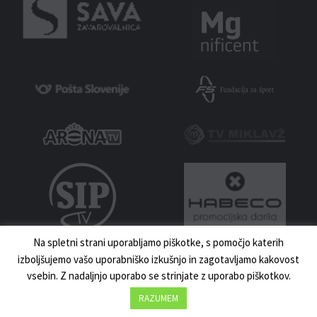
Na spletni strani uporabljamo piškotke, s pomočjo katerih
izboljšujemo vašo uporabniško izkušnjo in zagotavljamo kakovost
vsebin. Z nadaljnjo uporabo se strinjate z uporabo piškotkov.
MNZ MARIBOR 2023 | VSE PRAVICE PRIDRŽANE | IZDELAVA:
UKI.SI
DOMOV
NOVICE
KONTAKT
RAZUMEM