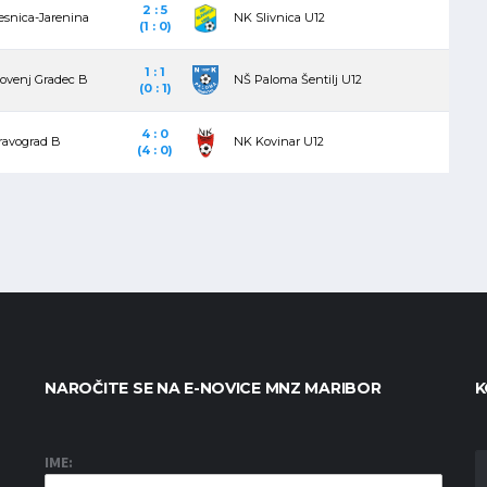
2 : 5
esnica-Jarenina
NK Slivnica U12
(1 : 0)
1 : 1
ovenj Gradec B
NŠ Paloma Šentilj U12
(0 : 1)
4 : 0
ravograd B
NK Kovinar U12
(4 : 0)
NAROČITE SE NA E-NOVICE MNZ MARIBOR
K
IME: