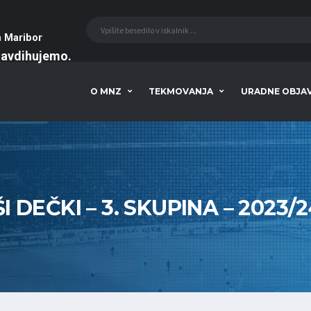
a
Maribor
navdihujemo
O MNZ
TEKMOVANJA
URADNE OBJA
I DEČKI – 3. SKUPINA – 2023/2