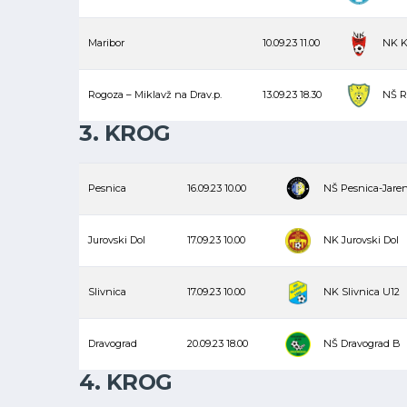
Maribor
10.09.23
11.00
NK K
Rogoza – Miklavž na Drav.p.
13.09.23
18.30
NŠ R
3. KROG
Pesnica
16.09.23
10.00
NŠ Pesnica-Jare
Jurovski Dol
17.09.23
10.00
NK Jurovski Dol
Slivnica
17.09.23
10.00
NK Slivnica U12
Dravograd
20.09.23
18.00
NŠ Dravograd B
4. KROG