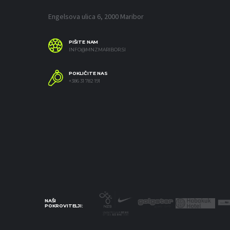
Engelsova ulica 6, 2000 Maribor
PIŠITE NAM
INFO@MNZMARIBOR.SI
POKLIČITE NAS
+386 31 782 191
NAŠI
POKROVITELJI: