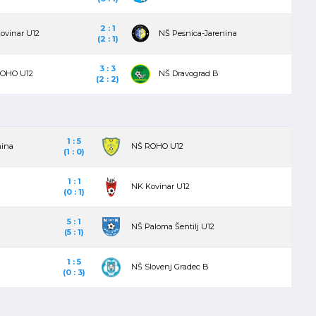
2 : 1
ovinar U12
NŠ Pesnica-Jarenina
(2 : 1)
3 : 3
OHO U12
NŠ Dravograd B
(2 : 2)
1 : 5
nina
NŠ ROHO U12
(1 : 0)
1 : 1
NK Kovinar U12
(0 : 1)
5 : 1
NŠ Paloma Šentilj U12
(5 : 1)
1 : 5
NŠ Slovenj Gradec B
(0 : 3)