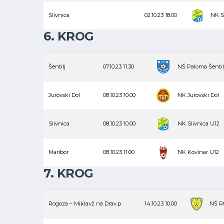
Slivnica
02.10.23
18.00
NK S
6. KROG
Šentilj
07.10.23
11.30
NŠ Paloma Šentil
Jurovski Dol
08.10.23
10.00
NK Jurovski Dol
Slivnica
08.10.23
10.00
NK Slivnica U12
Maribor
08.10.23
11.00
NK Kovinar U12
7. KROG
Rogoza – Miklavž na Drav.p.
14.10.23
10.00
NŠ R