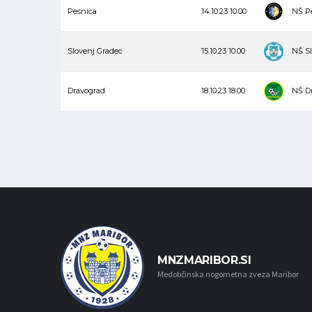
Pesnica
14.10.23
10.00
NŠ P
Slovenj Gradec
15.10.23
10.00
NŠ Sl
Dravograd
18.10.23
18.00
NŠ D
MNZMARIBOR.SI
Medobčinska nogometna zveza Maribor