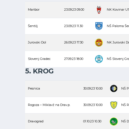
Maribor
23.09.23
09.00
NK Kovinar U
Šentilj
23.09.23
11.30
NŠ Paloma Šen
Jurovski Dol
26.09.23
17.30
NK Jurovski D
Slovenj Gradec
27.09.23
18.00
NŠ Slovenj Gr
5. KROG
Pesnica
30.09.23
10.00
NŠ P
Rogoza – Miklavž na Drav.p.
30.09.23
10.00
NŠ R
Dravograd
01.10.23
10.30
NŠ D