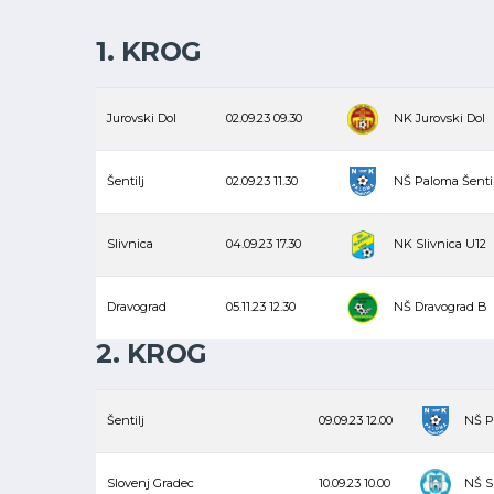
1. KROG
Jurovski Dol
02.09.23
09.30
NK Jurovski Dol
Šentilj
02.09.23
11.30
NŠ Paloma Šentil
Slivnica
04.09.23
17.30
NK Slivnica U12
Dravograd
05.11.23
12.30
NŠ Dravograd B
2. KROG
Šentilj
09.09.23
12.00
NŠ P
Slovenj Gradec
10.09.23
10.00
NŠ S