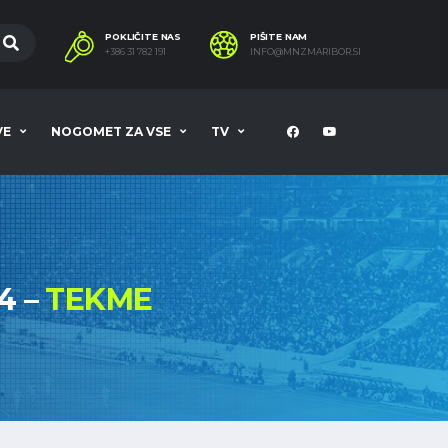
POKLIČITE NAS
PIŠITE NAM
+386 31 782 191
INFO@MNZMARIBOR.SI
VE
NOGOMET ZA VSE
TV
4 –
TEKME