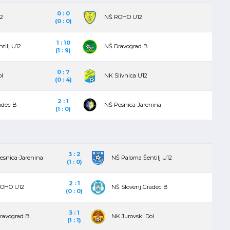
0 : 0
12
NŠ ROHO U12
(0 : 0)
1 : 10
tilj U12
NŠ Dravograd B
(1 : 9)
0 : 7
ol
NK Slivnica U12
(0 : 4)
2 : 1
adec B
NŠ Pesnica-Jarenina
(1 : 0)
3 : 2
esnica-Jarenina
NŠ Paloma Šentilj U12
(1 : 0)
2 : 1
OHO U12
NŠ Slovenj Gradec B
(0 : 0)
3 : 1
ravograd B
NK Jurovski Dol
(1 : 1)