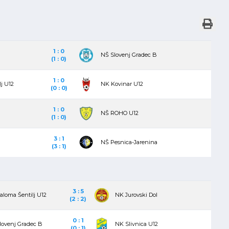
1 : 0
NŠ Slovenj Gradec B
(1 : 0)
1 : 0
j U12
NK Kovinar U12
(0 : 0)
1 : 0
NŠ ROHO U12
(1 : 0)
3 : 1
NŠ Pesnica-Jarenina
(3 : 1)
3 : 5
aloma Šentilj U12
NK Jurovski Dol
(2 : 2)
0 : 1
lovenj Gradec B
NK Slivnica U12
(0 : 1)