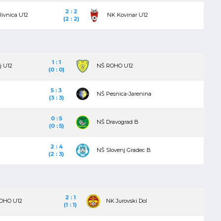
2 : 2
livnica U12
NK Kovinar U12
(2 : 2)
1 : 1
j U12
NŠ ROHO U12
(0 : 0)
5 : 3
NŠ Pesnica-Jarenina
(3 : 3)
0 : 5
NŠ Dravograd B
(0 : 5)
2 : 4
NŠ Slovenj Gradec B
(2 : 3)
2 : 1
OHO U12
NK Jurovski Dol
(1 : 1)