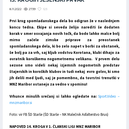
13. KROGIH JESENSKI PRVAK
2739
123
8.11.2022
Prvi krog spomladanskega dela bo odigran že v naslednjem
koncu tedna. Ekipe si seveda želijo narediti še dodaten
korak v smer osvajanja novih točk, da bodo lahko malce bolj
mirno začele zimske priprave za preostanek
spomladanskega dela, ki bo zelo napet v borbi za obstanek,
še bolj pa za vrh, saj kljub vodstvu Korotana, klubi dihajo za
ovratnik koroškemu nogometnemu velikanu. V prvem delu
sezone smo videli nekaj izjemnih nogometnih predstav
štajerskih in koroških klubov in tudi nekaj evro golov, ki smo
jih delili med ljudi, saj je pomembno, da tovrstni trenutki v
MNZ Maribor ostanejo za vedno v spominu!
Vrhunce minulih srečanj si lahko ogledate na:
Sport.Video –
mnzmaribor.si
Foto: vir FB ŠD Starše (ŠD Starše – NK Malečnik Asfalterstvo Brus)
NAPOVED 14. KROGA V 1. ČLANSKI LIGI MNZ MARIBOR