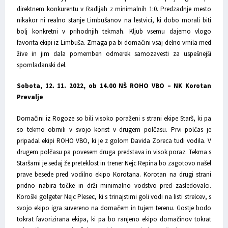
direktnem konkurentu v Radljah z minimalnih 1:0. Predzadnje mesto
nikakor ni realno stanje Limbušanov na lestvici, ki dobo morali biti
bolj konkretni v prihodnjih tekmah. Kljub vsemu dajemo vlogo
favorita ekipi iz Limbuša. Zmaga pa bi domačini vsaj delno vrnila med
žive in jim dala pomemben odmerek samozavesti za uspešnejši
spomladanski del.
Sobota, 12. 11. 2022, ob 14.00 NŠ ROHO VBO – NK Korotan
Prevalje
Domačini iz Rogoze so bili visoko poraženi s strani ekipe Starš, ki pa
so tekmo obrnili v svojo korist v drugem polčasu. Prvi polčas je
pripadal ekipi ROHO VBO, ki je z golom Davida Zoreca tudi vodila. V
drugem polčasu pa povesem druga predstava in visok poraz. Tekma s
Staršami je sedaj že preteklost in trener Nejc Repina bo zagotovo našel
prave besede pred vodilno ekipo Korotana. Korotan na drugi strani
pridno nabira točke in drži minimalno vodstvo pred zasledovalci.
Koroški golgeter Nejc Plesec, ki s trinajstimi goli vodi na listi strelcev, s
svojo ekipo igra suvereno na domačem in tujem terenu. Gostje bodo
tokrat favorizirana ekipa, ki pa bo ranjeno ekipo domačinov tokrat