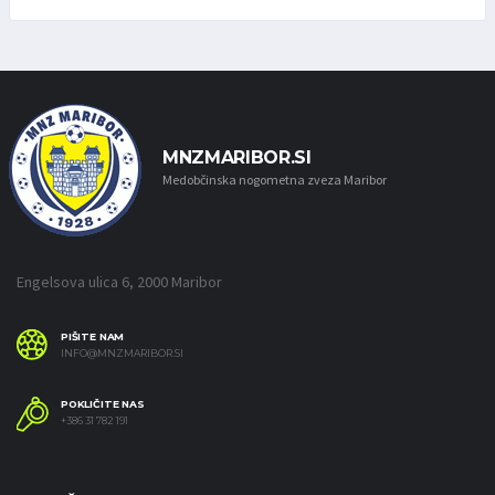
MNZMARIBOR.SI
Medobčinska nogometna zveza Maribor
Engelsova ulica 6, 2000 Maribor
PIŠITE NAM
INFO@MNZMARIBOR.SI
POKLIČITE NAS
+386 31 782 191