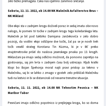
zelo težko premagala. Čaka nas izjemno zanimivo srečanje.
Sobota, 12. 11. 2022, ob 14.00 NK Malečnik Asfalterstvo Brus –
NK Miklavž
Obe ekipi sta v zadnjem krogu doživeli poraz in sedaj imata obe novo
nalogo, ki pomeni tri točke v zadnjem krogu tega koledarskega leta.
Malečnik je bil pod taktirko Damijana Janžekoviča v zelo dobro
poziciji, da vodilni ekipi odščipne dve točki, žal pa se je novih treh
točk veselil strateg Korotana Tin Küzma, ki je v 86′ preko
enajstmetrovke prišel do naslova jesenskega prvaka po 13. krogih.
Miklavžani pa imajo sedaj odlično možnost, da ponovno zapretijo na
gostovanju, saj jim le-ta v zadnjem času bolj ustrezajo. Kljub kratki
klopi bo Bojan Špehonja moral najti pravi pristop za tekmo v
Malečniku, saj bi se lahko z zmago v gosteh zelo približali Malečniku
tudi na lestvici in bi se distancirali od nevarne trenutne situacije.
Sobota, 12. 11. 2022, ob 14.00 NK Tehnotim Pesnica – NK
Maribor Tabor
Pesničani imajo odlično popotnico iz prejšnjega kroga, ko so doma