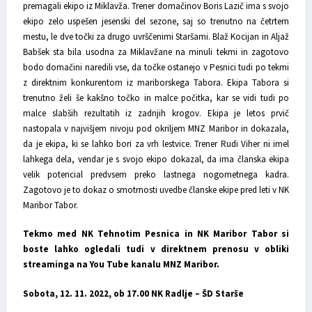
premagali ekipo iz Miklavža. Trener domačinov Boris Lazič ima s svojo
ekipo zelo uspešen jesenski del sezone, saj so trenutno na četrtem
mestu, le dve točki za drugo uvrščenimi Staršami. Blaž Kocijan in Aljaž
Babšek sta bila usodna za Miklavžane na minuli tekmi in zagotovo
bodo domačini naredili vse, da točke ostanejo v Pesnici tudi po tekmi
z direktnim konkurentom iz mariborskega Tabora. Ekipa Tabora si
trenutno želi še kakšno točko in malce počitka, kar se vidi tudi po
malce slabših rezultatih iz zadnjih krogov. Ekipa je letos prvič
nastopala v najvišjem nivoju pod okriljem MNZ Maribor in dokazala,
da je ekipa, ki se lahko bori za vrh lestvice. Trener Rudi Viher ni imel
lahkega dela, vendar je s svojo ekipo dokazal, da ima članska ekipa
velik potencial predvsem preko lastnega nogometnega kadra.
Zagotovo je to dokaz o smotrnosti uvedbe članske ekipe pred leti v NK
Maribor Tabor.
Tekmo med NK Tehnotim Pesnica in NK Maribor Tabor si
boste lahko ogledali tudi v direktnem prenosu v obliki
streaminga na You Tube kanalu MNZ Maribor.
Sobota, 12. 11. 2022, ob 17.00 NK Radlje – ŠD Starše