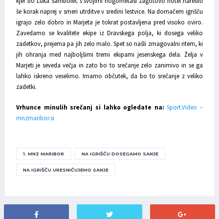
kjer bo Luka Sambolec s svojimi nogometaši zagotovo hotel narediti
še korak naprej v smeri utrditve v sredini lestvice. Na domačem igrišču
igrajo zelo dobro in Marjeta je tokrat postavljena pred visoko oviro.
Zavedamo se kvalitete ekipe iz Dravskega polja, ki dosega veliko
zadetkov, prejema pa jih zelo malo. Spet so našli zmagovalni ritem, ki
jih ohranja med najboljšimi tremi ekipami jesenskega dela. Želja v
Marjeti je seveda večja in zato bo to srečanje zelo zanimivo in se ga
lahko iskreno veselimo. Imamo občutek, da bo to srečanje z veliko
zadetki.
Vrhunce minulih srečanj si lahko ogledate na:
Sport.Video –
mnzmaribor.si
1. MNZ MARIBOR
NA IGRIŠČU DOSEGAMO SANJE
NA IGRIŠČU URESNIČUJEMO SANJE