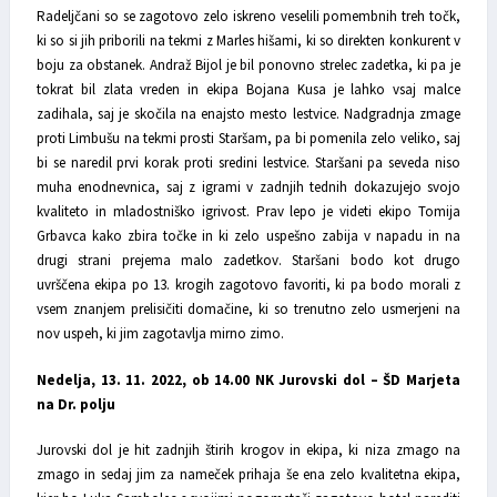
Radeljčani so se zagotovo zelo iskreno veselili pomembnih treh točk,
ki so si jih priborili na tekmi z Marles hišami, ki so direkten konkurent v
boju za obstanek. Andraž Bijol je bil ponovno strelec zadetka, ki pa je
tokrat bil zlata vreden in ekipa Bojana Kusa je lahko vsaj malce
zadihala, saj je skočila na enajsto mesto lestvice. Nadgradnja zmage
proti Limbušu na tekmi prosti Staršam, pa bi pomenila zelo veliko, saj
bi se naredil prvi korak proti sredini lestvice. Staršani pa seveda niso
muha enodnevnica, saj z igrami v zadnjih tednih dokazujejo svojo
kvaliteto in mladostniško igrivost. Prav lepo je videti ekipo Tomija
Grbavca kako zbira točke in ki zelo uspešno zabija v napadu in na
drugi strani prejema malo zadetkov. Staršani bodo kot drugo
uvrščena ekipa po 13. krogih zagotovo favoriti, ki pa bodo morali z
vsem znanjem prelisičiti domačine, ki so trenutno zelo usmerjeni na
nov uspeh, ki jim zagotavlja mirno zimo.
Nedelja, 13. 11. 2022, ob 14.00 NK Jurovski dol – ŠD Marjeta
na Dr. polju
Jurovski dol je hit zadnjih štirih krogov in ekipa, ki niza zmago na
zmago in sedaj jim za nameček prihaja še ena zelo kvalitetna ekipa,