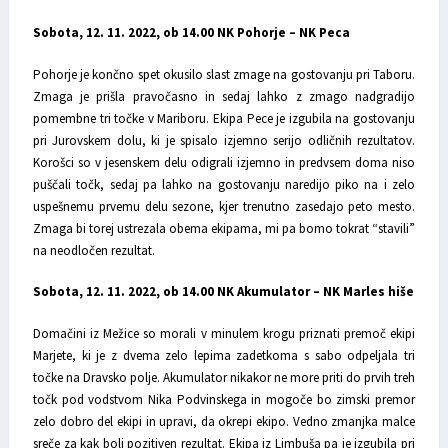
Sobota, 12. 11. 2022, ob 14.00 NK Pohorje – NK Peca
Pohorje je končno spet okusilo slast zmage na gostovanju pri Taboru.
Zmaga je prišla pravočasno in sedaj lahko z zmago nadgradijo
pomembne tri točke v Mariboru. Ekipa Pece je izgubila na gostovanju
pri Jurovskem dolu, ki je spisalo izjemno serijo odličnih rezultatov.
Korošci so v jesenskem delu odigrali izjemno in predvsem doma niso
puščali točk, sedaj pa lahko na gostovanju naredijo piko na i zelo
uspešnemu prvemu delu sezone, kjer trenutno zasedajo peto mesto.
Zmaga bi torej ustrezala obema ekipama, mi pa bomo tokrat “stavili”
na neodločen rezultat.
Sobota, 12. 11. 2022, ob 14.00 NK Akumulator – NK Marles hiše
Domačini iz Mežice so morali v minulem krogu priznati premoč ekipi
Marjete, ki je z dvema zelo lepima zadetkoma s sabo odpeljala tri
točke na Dravsko polje. Akumulator nikakor ne more priti do prvih treh
točk pod vodstvom Nika Podvinskega in mogoče bo zimski premor
zelo dobro del ekipi in upravi, da okrepi ekipo. Vedno zmanjka malce
sreče za kak bolj pozitiven rezultat. Ekipa iz Limbuša pa je izgubila pri