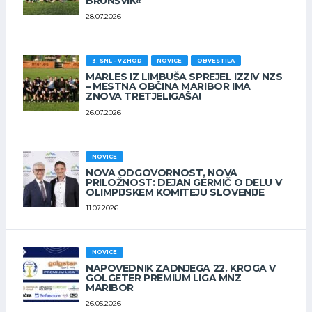
BRUNŠVIK«
28.07.2026
3. SNL - VZHOD
NOVICE
OBVESTILA
MARLES IZ LIMBUŠA SPREJEL IZZIV NZS
– MESTNA OBČINA MARIBOR IMA
ZNOVA TRETJELIGAŠA!
26.07.2026
NOVICE
NOVA ODGOVORNOST, NOVA
PRILOŽNOST: DEJAN GERMIČ O DELU V
OLIMPIJSKEM KOMITEJU SLOVENIJE
11.07.2026
NOVICE
NAPOVEDNIK ZADNJEGA 22. KROGA V
GOLGETER PREMIUM LIGA MNZ
MARIBOR
26.05.2026