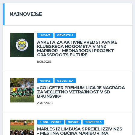
NAJNOVEJŠE
NOVICE
OBVESTILA
ANKETA ZA AKTIVNE PREDSTAVNIKE
KLUBSKEGA NOGOMETA V MNZ
MARIBOR – MEDNARODNI PROJEKT
GRASSROOTS FUTURE
8.08.2026
NOVICE
OBVESTILA
»GOLGETER PREMIUM LIGA JE NAGRADA
ZA VEČLETNO VZTRAJNOST V ŠD
BRUNŠVIK«
28.07.2026
3. SNL - VZHOD
NOVICE
OBVESTILA
MARLES IZ LIMBUŠA SPREJEL IZZIV NZS
– MESTNA OBČINA MARIBOR IMA