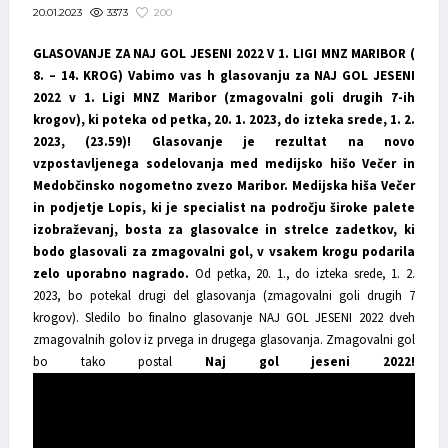
3373
200
20.01.2023
GLASOVANJE ZA NAJ GOL JESENI 2022 V 1. LIGI MNZ MARIBOR (
8. – 14. KROG)
Vabimo vas h glasovanju za NAJ GOL JESENI
2022 v 1. Ligi MNZ Maribor (zmagovalni goli drugih 7-ih
krogov), ki poteka od petka, 20. 1. 2023, do izteka srede, 1. 2.
2023, (23.59)!
Glasovanje je rezultat na novo
vzpostavljenega sodelovanja med medijsko hišo Večer in
Medobčinsko nogometno zvezo Maribor. Medijska hiša Večer
in podjetje Lopis, ki je specialist na področju široke palete
izobraževanj, bosta za glasovalce in strelce zadetkov, ki
bodo glasovali za zmagovalni gol, v vsakem krogu podarila
zelo uporabno nagrado.
Od petka, 20. 1., do izteka srede, 1. 2.
2023, bo potekal drugi del glasovanja (zmagovalni goli drugih 7
krogov). Sledilo bo finalno glasovanje NAJ GOL JESENI 2022 dveh
zmagovalnih golov iz prvega in drugega glasovanja. Zmagovalni gol
bo tako postal
Naj gol jeseni 2022!