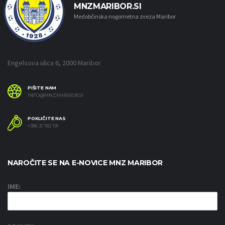
MNZMARIBOR.SI
Medobčinska nogometna zveza Maribor
Engelsova ulica 6, 2000 Maribor
PIŠITE NAM
INFO@MNZMARIBOR.SI
POKLIČITE NAS
+386 31 782 191
NAROČITE SE NA E-NOVICE MNZ MARIBOR
IME: