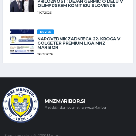
PRILOŽNOST: DEJAN GERMIČ O DELU V
OLIMPIJSKEM KOMITEJU SLOVENIJE
11.07.2026
NOVICE
NAPOVEDNIK ZADNJEGA 22. KROGA V
GOLGETER PREMIUM LIGA MNZ
MARIBOR
26.05.2026
MNZMARIBOR.SI
Medobčinska nogometna zveza Maribor
Engelsova ulica 6, 2000 Maribor