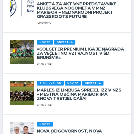
ANKETA ZA AKTIVNE PREDSTAVNIKE
KLUBSKEGA NOGOMETA V MNZ
MARIBOR – MEDNARODNI PROJEKT
GRASSROOTS FUTURE
8.08.2026
NOVICE
OBVESTILA
»GOLGETER PREMIUM LIGA JE NAGRADA
ZA VEČLETNO VZTRAJNOST V ŠD
BRUNŠVIK«
28.07.2026
3. SNL - VZHOD
NOVICE
OBVESTILA
MARLES IZ LIMBUŠA SPREJEL IZZIV NZS
– MESTNA OBČINA MARIBOR IMA
ZNOVA TRETJELIGAŠA!
26.07.2026
NOVICE
NOVA ODGOVORNOST, NOVA