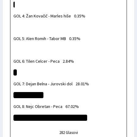
GOL 4: Žan Kovačič - Marles hiše
0.35%
GOL 5: Alen Romih - Tabor MB
0.35%
GOL 6: Tilen Celcer - Peca
2.84%
GOL 7: Dejan Belna - Jurovski dol
28.01%
GOL 8: Nejc Obretan - Peca
67.02%
282
Glasovi