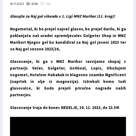
3258
156
16.11.2023
Glasujte za Naj gol vikenda v 1. Ligi MNZ Maribor (11. krog)!
Nogometaš, ki bo prejel največ glasov, bo prejel darilo, ki ga
poklanjata naš uradni opremljevalec Golgeter Shop in MNZ
Maribor! Njegov gol bo kandidiral za Naj gol jeseni 2023 ter
za Naj gol sezone 2023/24,
Glasovanje, ki ga v MNZ Maribor razvijamo skupaj s
partnerji: Večer, Golgeter, Go4Goal, Lopis, Obožujem
nogomet, Hotelom Habakuk in blagovno znamko Mgnificent
(napitek in olje iz magnezija).
Izžrebali bomo tudi
glasovalce, ki bodo prejeli priročne nagrade naših
partnerjev.
Glasovanje traja do konec NEDELJE, 19. 11. 2023, do 23.59!