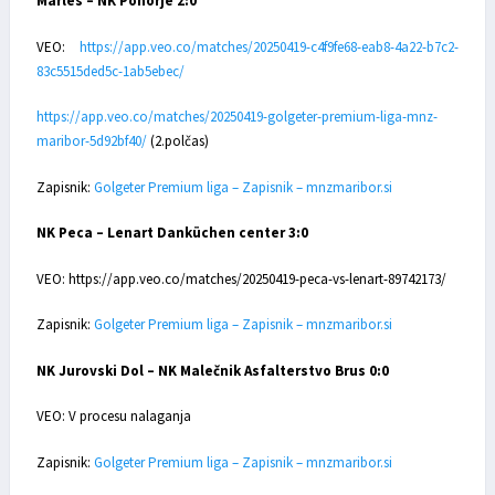
Marles – NK Pohorje 2:0
VEO:
https://app.veo.co/matches/20250419-c4f9fe68-eab8-4a22-b7c2-
83c5515ded5c-1ab5ebec/
https://app.veo.co/matches/20250419-golgeter-premium-liga-mnz-
maribor-5d92bf40/
(2.polčas)
Zapisnik:
Golgeter Premium liga – Zapisnik – mnzmaribor.si
NK Peca – Lenart Danküchen center 3:0
VEO: https://app.veo.co/matches/20250419-peca-vs-lenart-89742173/
Zapisnik:
Golgeter Premium liga – Zapisnik – mnzmaribor.si
NK Jurovski Dol – NK Malečnik Asfalterstvo Brus 0:0
VEO: V procesu nalaganja
Zapisnik:
Golgeter Premium liga – Zapisnik – mnzmaribor.si