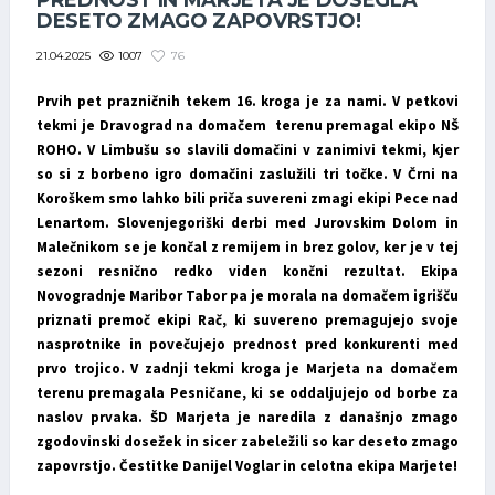
PREDNOST IN MARJETA JE DOSEGLA
DESETO ZMAGO ZAPOVRSTJO!
1007
76
21.04.2025
Prvih pet prazničnih tekem 16. kroga je za nami. V petkovi
tekmi je Dravograd na domačem terenu premagal ekipo NŠ
ROHO. V Limbušu so slavili domačini v zanimivi tekmi, kjer
so si z borbeno igro domačini zaslužili tri točke. V Črni na
Koroškem smo lahko bili priča suvereni zmagi ekipi Pece nad
Lenartom. Slovenjegoriški derbi med Jurovskim Dolom in
Malečnikom se je končal z remijem in brez golov, ker je v tej
sezoni resnično redko viden končni rezultat. Ekipa
Novogradnje Maribor Tabor pa je morala na domačem igrišču
priznati premoč ekipi Rač, ki suvereno premagujejo svoje
nasprotnike in povečujejo prednost pred konkurenti med
prvo trojico. V zadnji tekmi kroga je Marjeta na domačem
terenu premagala Pesničane, ki se oddaljujejo od borbe za
naslov prvaka. ŠD Marjeta je naredila z današnjo zmago
zgodovinski dosežek in sicer zabeležili so kar deseto zmago
zapovrstjo. Čestitke Danijel Voglar in celotna ekipa Marjete!