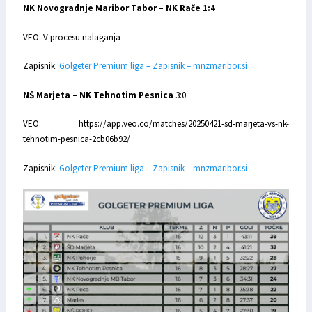
NK Novogradnje Maribor Tabor – NK Rače 1:4
VEO: V procesu nalaganja
Zapisnik:
Golgeter Premium liga – Zapisnik – mnzmaribor.si
NŠ Marjeta – NK Tehnotim Pesnica
3:0
VEO: https://app.veo.co/matches/20250421-sd-marjeta-vs-nk-
tehnotim-pesnica-2cb06b92/
Zapisnik:
Golgeter Premium liga – Zapisnik – mnzmaribor.si