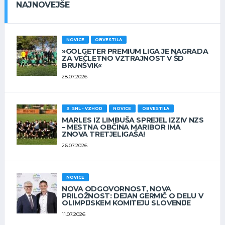
NAJNOVEJŠE
NOVICE
OBVESTILA
»GOLGETER PREMIUM LIGA JE NAGRADA
ZA VEČLETNO VZTRAJNOST V ŠD
BRUNŠVIK«
28.07.2026
3. SNL - VZHOD
NOVICE
OBVESTILA
MARLES IZ LIMBUŠA SPREJEL IZZIV NZS
– MESTNA OBČINA MARIBOR IMA
ZNOVA TRETJELIGAŠA!
26.07.2026
NOVICE
NOVA ODGOVORNOST, NOVA
PRILOŽNOST: DEJAN GERMIČ O DELU V
OLIMPIJSKEM KOMITEJU SLOVENIJE
11.07.2026