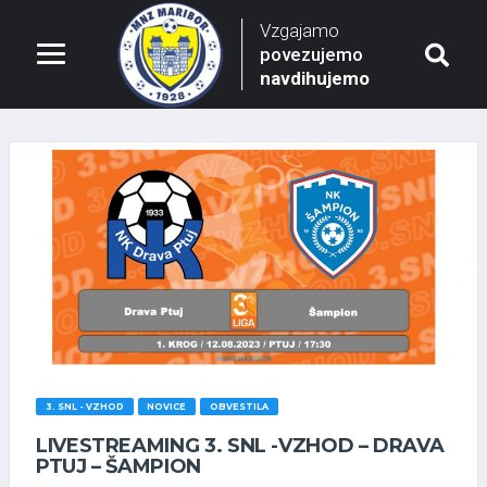
Vzgajamo
povezujemo
navdihujemo
3. SNL - VZHOD
NOVICE
OBVESTILA
LIVESTREAMING 3. SNL -VZHOD – DRAVA
PTUJ – ŠAMPION