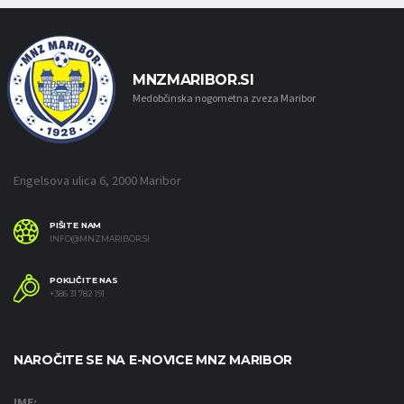
MNZMARIBOR.SI
Medobčinska nogometna zveza Maribor
Engelsova ulica 6, 2000 Maribor
PIŠITE NAM
INFO@MNZMARIBOR.SI
POKLIČITE NAS
+386 31 782 191
NAROČITE SE NA E-NOVICE MNZ MARIBOR
IME: