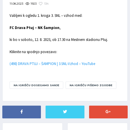
1923
134
11.08.2023
Vabljeni k ogledu 1. kroga 3. SNL – vzhod med:
FC Drava Ptuj – NK Šampion
,
ki bo v soboto, 12. 8. 2023, ob 17.30 na Mestnem stadionu Ptuj.
Kliknite na spodnjo povezavo:
(498) DRAVA PTUJ – ŠAMPION | 3.SNL-Vzhod – YouTube
NA IGRIŠČU DOSEGAMO SANJE
NA IGRIŠČU PIŠEMO ZGODBE