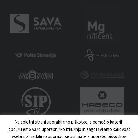
Na spletni strani uporabljamo piškotke, s pomočjo katerih
izboljšujemo vašo uporabniško izkušnjo in zagotavljamo kakovost
vsebin. Z nadaljnjo uporabo se strinjate z uporabo piškotkov.