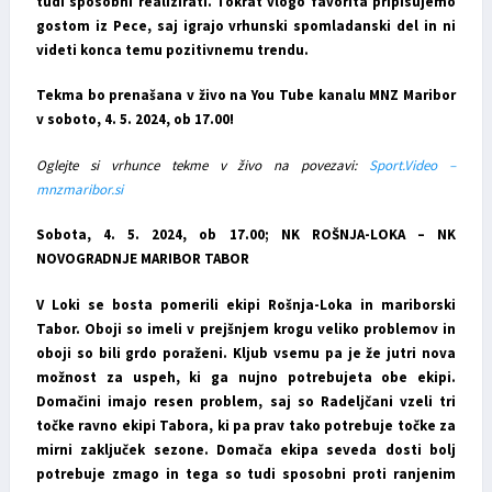
tudi sposobni realizirati. Tokrat vlogo favorita pripisujemo
gostom iz Pece, saj igrajo vrhunski spomladanski del in ni
videti konca temu pozitivnemu trendu.
Tekma bo prenašana v živo na You Tube kanalu MNZ Maribor
v soboto, 4. 5. 2024, ob 17.00!
Oglejte si vrhunce tekme v živo na povezavi:
Sport.Video –
mnzmaribor.si
Sobota, 4. 5. 2024, ob 17.00; NK ROŠNJA-LOKA – NK
NOVOGRADNJE MARIBOR TABOR
V Loki se bosta pomerili ekipi Rošnja-Loka in mariborski
Tabor. Oboji so imeli v prejšnjem krogu veliko problemov in
oboji so bili grdo poraženi. Kljub vsemu pa je že jutri nova
možnost za uspeh, ki ga nujno potrebujeta obe ekipi.
Domačini imajo resen problem, saj so Radeljčani vzeli tri
točke ravno ekipi Tabora, ki pa prav tako potrebuje točke za
mirni zaključek sezone. Domača ekipa seveda dosti bolj
potrebuje zmago in tega so tudi sposobni proti ranjenim