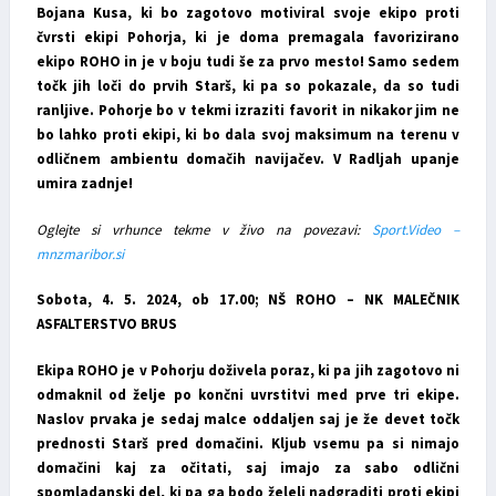
Bojana Kusa, ki bo zagotovo motiviral svoje ekipo proti
čvrsti ekipi Pohorja, ki je doma premagala favorizirano
ekipo ROHO in je v boju tudi še za prvo mesto! Samo sedem
točk jih loči do prvih Starš, ki pa so pokazale, da so tudi
ranljive. Pohorje bo v tekmi izraziti favorit in nikakor jim ne
bo lahko proti ekipi, ki bo dala svoj maksimum na terenu v
odličnem ambientu domačih navijačev. V Radljah upanje
umira zadnje!
Oglejte si vrhunce tekme v živo na povezavi:
Sport.Video –
mnzmaribor.si
Sobota, 4. 5. 2024, ob 17.00; NŠ ROHO – NK MALEČNIK
ASFALTERSTVO BRUS
Ekipa ROHO je v Pohorju doživela poraz, ki pa jih zagotovo ni
odmaknil od želje po končni uvrstitvi med prve tri ekipe.
Naslov prvaka je sedaj malce oddaljen saj je že devet točk
prednosti Starš pred domačini. Kljub vsemu pa si nimajo
domačini kaj za očitati, saj imajo za sabo odlični
spomladanski del, ki pa ga bodo želeli nadgraditi proti ekipi