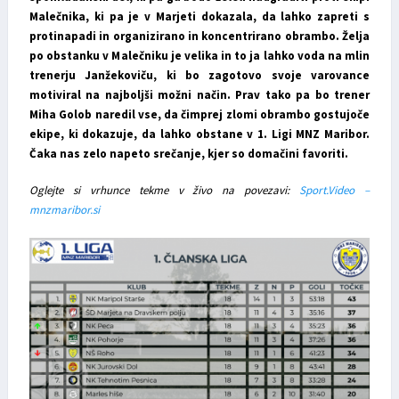
Malečnika, ki pa je v Marjeti dokazala, da lahko zapreti s
protinapadi in organizirano in koncentrirano obrambo. Želja
po obstanku v Malečniku je velika in to ja lahko voda na mlin
trenerju Janžekoviču, ki bo zagotovo svoje varovance
motiviral na najboljši možni način. Prav tako pa bo trener
Miha Golob naredil vse, da čimprej zlomi obrambo gostujoče
ekipe, ki dokazuje, da lahko obstane v 1. Ligi MNZ Maribor.
Čaka nas zelo napeto srečanje, kjer so domačini favoriti.
Oglejte si vrhunce tekme v živo na povezavi:
Sport.Video –
mnzmaribor.si