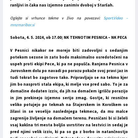
ranljivi in čaka nas izjemno zanimiv dvoboj v Staršah.
Oglejte si vrhunce tekme v živo na povezavi:
Sport.Video –
mnzmaribor.si
Sobota, 4. 5. 2024, ob 17.00; NK TEHNOTIM PESNICA – NK PECA
V Pesnici nikakor ne morejo biti zadovoljni s sedanjim
potekom sezone in zato bodo maksimalno osredotočeni na
uspeh proti ekipi Pece, ki pa ne popušča. Ranjena Pesnica v
Jurovskem dolu po navadi po porazu pokaže svoj pravi jaz in
tudi tokrat bo zagotovo tako. Pripravljajo se na tekmo kjer
jim bo nasproti stala ekipa, ki melje vse pred sabo. To je za
domačine dodaten izziv, da jih na domačem igrišču porazijo
in jim prekinejo izjemno serijo zmag. Gostje, ki resnično
veliko potujejo po tekmah na Štajerskem in Koroškem so
žilavi in se veselijo naslednjega tekmeca, da mu malce
zagrenijo življenje na domačem terenu. Pesničani bi si želeli
vsaj kakšna tri mesta boljšo uvrstitev na lestvici in sedaj je
pred njimi velik izziv, ki pa so ga z borbo in natančnostjo