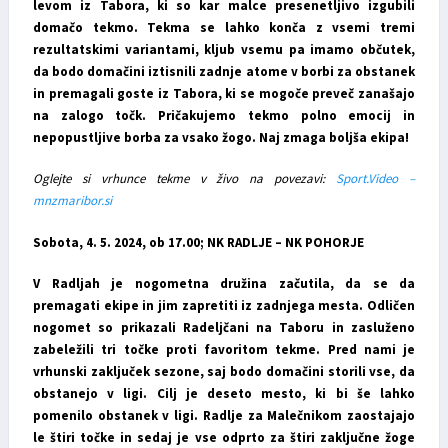
levom iz Tabora, ki so kar malce presenetljivo izgubili
domačo tekmo. Tekma se lahko konča z vsemi tremi
rezultatskimi variantami, kljub vsemu pa imamo občutek,
da bodo domačini iztisnili zadnje atome v borbi za obstanek
in premagali goste iz Tabora, ki se mogoče preveč zanašajo
na zalogo točk. Pričakujemo tekmo polno emocij in
nepopustljive borba za vsako žogo. Naj zmaga boljša ekipa!
Oglejte si vrhunce tekme v živo na povezavi:
Sport.Video –
mnzmaribor.si
Sobota, 4. 5. 2024, ob 17.00; NK RADLJE – NK POHORJE
V Radljah je nogometna družina začutila, da se da
premagati ekipe in jim zapretiti iz zadnjega mesta. Odličen
nogomet so prikazali Radeljčani na Taboru in zasluženo
zabeležili tri točke proti favoritom tekme. Pred nami je
vrhunski zaključek sezone, saj bodo domačini storili vse, da
obstanejo v ligi. Cilj je deseto mesto, ki bi še lahko
pomenilo obstanek v ligi. Radlje za Malečnikom zaostajajo
le štiri točke in sedaj je vse odprto za štiri zaključne žoge