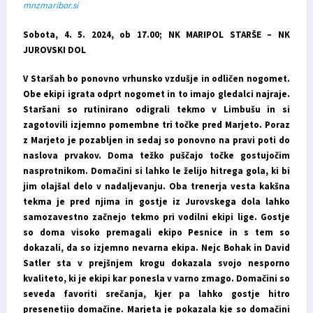
mnzmaribor.si
Sobota, 4. 5. 2024, ob 17.00; NK MARIPOL STARŠE – NK
JUROVSKI DOL
V Staršah bo ponovno vrhunsko vzdušje in odličen nogomet.
Obe ekipi igrata odprt nogomet in to imajo gledalci najraje.
Staršani so rutinirano odigrali tekmo v Limbušu in si
zagotovili izjemno pomembne tri točke pred Marjeto. Poraz
z Marjeto je pozabljen in sedaj so ponovno na pravi poti do
naslova prvakov. Doma težko puščajo točke gostujočim
nasprotnikom. Domačini si lahko le želijo hitrega gola, ki bi
jim olajšal delo v nadaljevanju. Oba trenerja vesta kakšna
tekma je pred njima in gostje iz Jurovskega dola lahko
samozavestno začnejo tekmo pri vodilni ekipi lige. Gostje
so doma visoko premagali ekipo Pesnice in s tem so
dokazali, da so izjemno nevarna ekipa. Nejc Bohak in David
Satler sta v prejšnjem krogu dokazala svojo nesporno
kvaliteto, ki je ekipi kar ponesla v varno zmago. Domačini so
seveda favoriti srečanja, kjer pa lahko gostje hitro
presenetijo domačine. Marjeta je pokazala kje so domačini