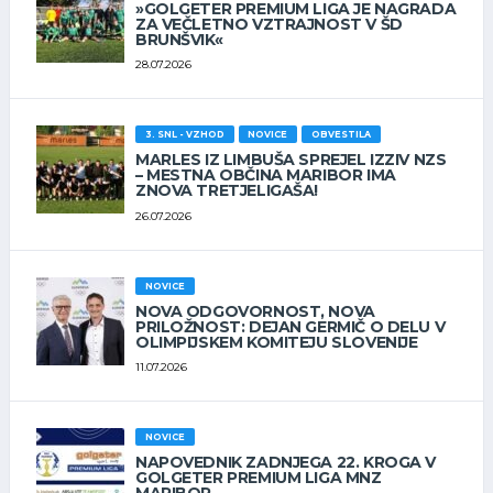
»GOLGETER PREMIUM LIGA JE NAGRADA
ZA VEČLETNO VZTRAJNOST V ŠD
BRUNŠVIK«
28.07.2026
3. SNL - VZHOD
NOVICE
OBVESTILA
MARLES IZ LIMBUŠA SPREJEL IZZIV NZS
– MESTNA OBČINA MARIBOR IMA
ZNOVA TRETJELIGAŠA!
26.07.2026
NOVICE
NOVA ODGOVORNOST, NOVA
PRILOŽNOST: DEJAN GERMIČ O DELU V
OLIMPIJSKEM KOMITEJU SLOVENIJE
11.07.2026
NOVICE
NAPOVEDNIK ZADNJEGA 22. KROGA V
GOLGETER PREMIUM LIGA MNZ
MARIBOR