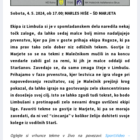
Sobota, 4. 5. 2024, ob 17.00; MARLES HIŠE – ŠD MARJETA
Ekipa iz Limbuša si je v spomladanskem delu naredila nekaj
točk zaloge, da lahko sedaj malce bolj mirno nadaljujejo
prvenstvo, kjer pa jim v goste prihaja ekipa Rogoze, ki pa
ima prav tako zelo dober niz odličnih tekem. Gostje iz
Marjete so se na tekmi z Malečnikom mučili in na koncu
vendarle zabili gol za remi, ki jih je malce oddalji od
Staršanov. Zavedajo se, da samo zmaga šteje v Limbušu.
Prihajamo v fazo prvenstva, kjer lestvica ne igra vloge pri
napovedovanju rezultatov, saj je Malečnik prejšnji krog
pokazal, da lahko igrajo na gostovanju zelo skoncentrirano
in dosežejo svoj cilj. Isto se lahko zgodi tudi tokrat, ko bodo
Limbušani s protinapadi zelo nevarni drugo uvrščeni ekipi
lige. Favoriti tekme so gostje iz Marjete, ki pa se morajo
zavedati, da ni več “cincanja” v kolikor želijo dohiteti svoje
kolege iz vodilnih Starš.
Oglejte si vrhunce tekme v živo na povezavi:
Sport.Video –