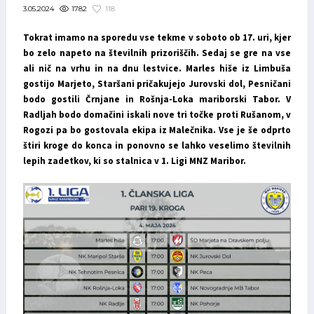
1782
118
3.05.2024
Tokrat imamo na sporedu vse tekme v soboto ob 17. uri, kjer
bo zelo napeto na številnih prizoriščih. Sedaj se gre na vse
ali nič na vrhu in na dnu lestvice. Marles hiše iz Limbuša
gostijo Marjeto, Staršani pričakujejo Jurovski dol, Pesničani
bodo gostili Črnjane in Rošnja-Loka mariborski Tabor. V
Radljah bodo domačini iskali nove tri točke proti Rušanom, v
Rogozi pa bo gostovala ekipa iz Malečnika. Vse je še odprto
štiri kroge do konca in ponovno se lahko veselimo številnih
lepih zadetkov, ki so stalnica v 1. Ligi MNZ Maribor.