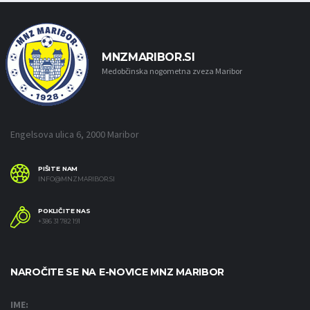
MNZMARIBOR.SI
Medobčinska nogometna zveza Maribor
Engelsova ulica 6, 2000 Maribor
PIŠITE NAM
INFO@MNZMARIBOR.SI
POKLIČITE NAS
+386 31 782 191
NAROČITE SE NA E-NOVICE MNZ MARIBOR
IME: