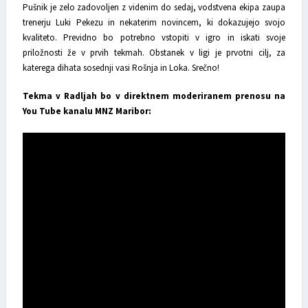
Pušnik je zelo zadovoljen z videnim do sedaj, vodstvena ekipa zaupa
trenerju Luki Pekezu in nekaterim novincem, ki dokazujejo svojo
kvaliteto. Previdno bo potrebno vstopiti v igro in iskati svoje
priložnosti že v prvih tekmah. Obstanek v ligi je prvotni cilj, za
katerega dihata sosednji vasi Rošnja in Loka. Srečno!
Tekma v Radljah bo v direktnem moderiranem prenosu na
You Tube kanalu MNZ Maribor: