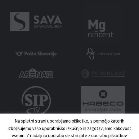
Na spletni strani uporabljamo piškotke, s pomočjo katerih
izboljšujemo vašo uporabniško izkušnjo in zagotavljamo kakovost
vsebin. Z nadaljnjo uporabo se strinjate z uporabo piškotkov.
MNZ MARIBOR 2023 | VSE PRAVICE PRIDRŽANE | IZDELAVA:
UKI.SI