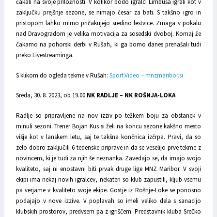
čakali na svoje priložnosti. V kolikor bodo igralci Limbuša igrali kot v
zaključku prejšnje sezone, se nimajo česar za bati. S takšno igro in
pristopom lahko mirno pričakujejo sredino lestvice. Zmaga v pokalu
nad Dravogradom je velika motivacija za sosedski dvoboj. Komaj že
čakamo na pohorski derbi v Rušah, ki ga bomo danes prenašali tudi
preko Livestreaminga.
S klikom do ogleda tekme v Rušah:
Sport.Video – mnzmaribor.si
Sreda, 30. 8. 2023, ob 19.00
NK RADLJE – NK ROŠNJA-LOKA
Radlje so pripravljene na nov izziv po težkem boju za obstanek v
minuli sezoni. Trener Bojan Kus si želi na koncu sezone kakšno mesto
višje kot v lanskem letu, saj te takšna končnica izčrpa. Pravi, da so
zelo dobro zaključili 6-tedenske priprave in da se veselijo prve tekme z
novincem, ki je tudi za njih še neznanka. Zavedajo se, da imajo svojo
kvaliteto, saj ni enostavni biti prvak druge lige MNZ Maribor. V svoji
ekipi ima nekaj novih igralcev, nekateri so klub zapustili, kljub vsemu
pa verjame v kvaliteto svoje ekipe. Gostje iz Rošnje-Loke se ponosno
podajajo v nove izzive. V poplavah so imeli veliko dela s sanacijo
klubskih prostorov, predvsem pa z igriščem. Predstavnik kluba Srečko