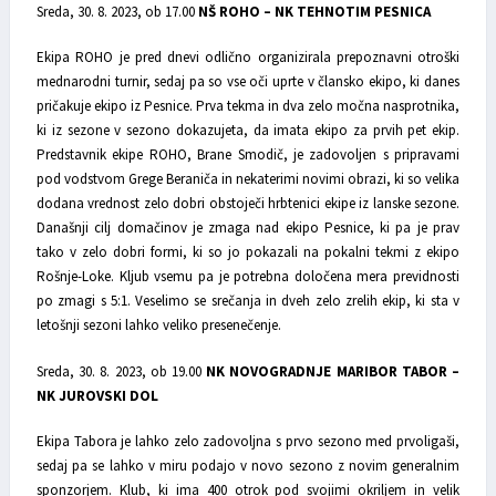
Sreda, 30. 8. 2023, ob 17.00
NŠ ROHO – NK TEHNOTIM PESNICA
Ekipa ROHO je pred dnevi odlično organizirala prepoznavni otroški
mednarodni turnir, sedaj pa so vse oči uprte v člansko ekipo, ki danes
pričakuje ekipo iz Pesnice. Prva tekma in dva zelo močna nasprotnika,
ki iz sezone v sezono dokazujeta, da imata ekipo za prvih pet ekip.
Predstavnik ekipe ROHO, Brane Smodič, je zadovoljen s pripravami
pod vodstvom Grege Beraniča in nekaterimi novimi obrazi, ki so velika
dodana vrednost zelo dobri obstoječi hrbtenici ekipe iz lanske sezone.
Današnji cilj domačinov je zmaga nad ekipo Pesnice, ki pa je prav
tako v zelo dobri formi, ki so jo pokazali na pokalni tekmi z ekipo
Rošnje-Loke. Kljub vsemu pa je potrebna določena mera previdnosti
po zmagi s 5:1. Veselimo se srečanja in dveh zelo zrelih ekip, ki sta v
letošnji sezoni lahko veliko presenečenje.
Sreda, 30. 8. 2023, ob 19.00
NK NOVOGRADNJE MARIBOR TABOR –
NK JUROVSKI DOL
Ekipa Tabora je lahko zelo zadovoljna s prvo sezono med prvoligaši,
sedaj pa se lahko v miru podajo v novo sezono z novim generalnim
sponzorjem. Klub, ki ima 400 otrok pod svojimi okriljem in velik