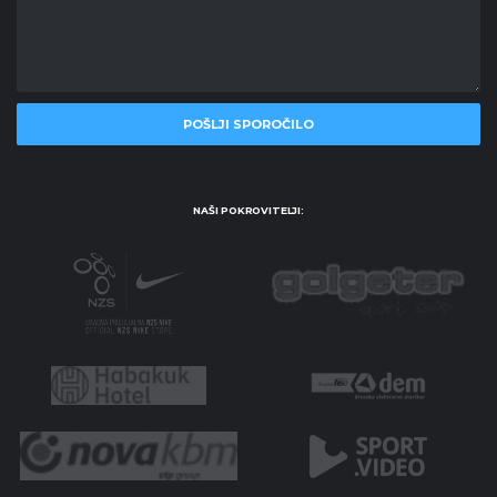
NAŠI POKROVITELJI: