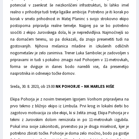
potencial v zaenkrat še neizkoriščeni infrastrukturi, bi lahko imel
realno v prihodnje tudi tretje ligaške ambicije. Potrebno je iti korak po
korak v smelo prihodnost in Matej Planinc s svojo strokovno ekipo
postopoma pripravlja realne temelje. Najprej pa se bo potrebno
soočiti z ekipo Jurovskega dola, ki je nepredvidljiva. Najmočnejši so
na domačem terenu, so pa dokazali, da znajo presenetiti tudi na
gostovanjih. Njihova mešanica mladine in izkušenih odličnih
nogometašev je zelo zanimiva. Trener Luka Sambolec je zadovoljen s
pripravami in tudi s pokalno zmago nad Pohorjem v 11-metrovkah,
forma se dviguje in danes bodo naredili vse, da presenetijo
nasprotnika in odnesejo točke domov.
Sreda, 30. 8. 2023, ob 19.00
NK POHORJE – NK MARLES HIŠE
Ekipa Pohorja je z novim trenerjem Igorjem Vorihom pripravljena na
prvo tekmo z bližnjo ekipo iz Limbuša. Prvi krog in lokalni derbi bo
zagotovo motivacija za obe ekipi, ki si želita zmag. Ekipa Pohorja je v
tekmi z Jurovskim dolom remizirala in po 11-metrovkah izgubila.
Pokal ima svoje zakonitosti, prvenstvo pa je druga miselnost, kjer je
potrebno zbirati točke. Pohorje je doma zelo močno, bodo pa gostje