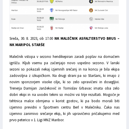
Sreda, 30. 8. 2023, ob 17.00
NK MALEČNIK ASFALTERSTVO BRUS –
NK MARIPOL STARŠE
Malečnik vstopa v sezono hendikepiran zaradi poplav na domačem
igrišču. Kljub vsemu pa začenjajo novo uspešno sezono. V lanski
sezoni so pokazali nekaj izjemnih srečanj in na koncu je bila ekipa
zadovoljna z izkupičkom. Na drugi strani pa so Staršani, ki imajo z
novim sponzorjem visoke cilje, ki so zelo upravičeni in dosegljivi.
Trenerja Damijan Janžekovič in Tomislav Grbavac imata oba zelo
dobri ekipi in na uvodni tekmi so možni vsi trije rezultati. Mogoče je
tehtnica malce obrnjena v korist gostov, ki pa bodo morali biti
izjemno previdni v Športnem centru Berl v Malečniku. Čaka nas
izjemno zanimivo srečanje ekip, ki jih upravičeno pričakujemo med
prvo peterico v 1. Ligi MNZ Maribor.