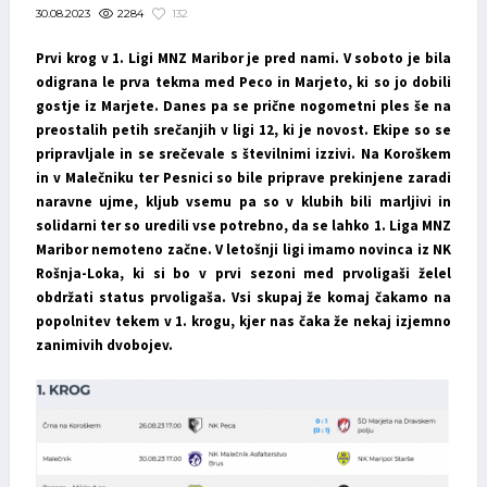
2284
132
30.08.2023
Prvi krog v 1. Ligi MNZ Maribor je pred nami. V soboto je bila
odigrana le prva tekma med Peco in Marjeto, ki so jo dobili
gostje iz Marjete. Danes pa se prične nogometni ples še na
preostalih petih srečanjih v ligi 12, ki je novost. Ekipe so se
pripravljale in se srečevale s številnimi izzivi. Na Koroškem
in v Malečniku ter Pesnici so bile priprave prekinjene zaradi
naravne ujme, kljub vsemu pa so v klubih bili marljivi in
solidarni ter so uredili vse potrebno, da se lahko 1. Liga MNZ
Maribor nemoteno začne. V letošnji ligi imamo novinca iz NK
Rošnja-Loka, ki si bo v prvi sezoni med prvoligaši želel
obdržati status prvoligaša. Vsi skupaj že komaj čakamo na
popolnitev tekem v 1. krogu, kjer nas čaka že nekaj izjemno
zanimivih dvobojev.