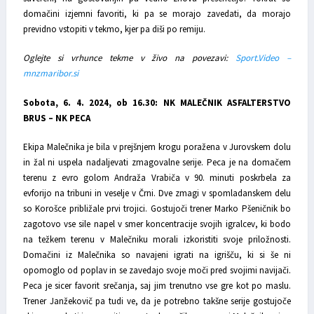
domačini izjemni favoriti, ki pa se morajo zavedati, da morajo
previdno vstopiti v tekmo, kjer pa diši po remiju.
Oglejte si vrhunce tekme v živo na povezavi:
Sport.Video –
mnzmaribor.si
Sobota, 6. 4. 2024, ob 16.30: NK MALEČNIK ASFALTERSTVO
BRUS – NK PECA
Ekipa Malečnika je bila v prejšnjem krogu poražena v Jurovskem dolu
in žal ni uspela nadaljevati zmagovalne serije. Peca je na domačem
terenu z evro golom Andraža Vrabiča v 90. minuti poskrbela za
evforijo na tribuni in veselje v Črni. Dve zmagi v spomladanskem delu
so Korošce približale prvi trojici. Gostujoči trener Marko Pšeničnik bo
zagotovo vse sile napel v smer koncentracije svojih igralcev, ki bodo
na težkem terenu v Malečniku morali izkoristiti svoje priložnosti.
Domačini iz Malečnika so navajeni igrati na igrišču, ki si še ni
opomoglo od poplav in se zavedajo svoje moči pred svojimi navijači.
Peca je sicer favorit srečanja, saj jim trenutno vse gre kot po maslu.
Trener Janžekovič pa tudi ve, da je potrebno takšne serije gostujoče