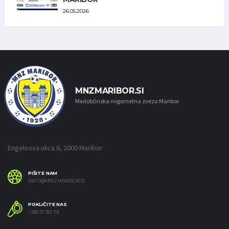
26.05.2026
MNZMARIBOR.SI
Medobčinska nogometna zveza Maribor
Engelsova ulica 6, 2000 Maribor
PIŠITE NAM
INFO@MNZMARIBOR.SI
POKLIČITE NAS
+386 31 782 191