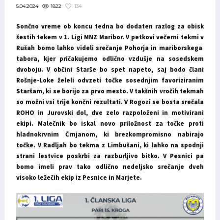
1822
134
5.04.2024
Sončno vreme ob koncu tedna bo dodaten razlog za obisk
šestih tekem v 1. Ligi MNZ Maribor. V petkovi večerni tekmi v
Rušah bomo lahko videli srečanje Pohorja in mariborskega
tabora, kjer pričakujemo odlično vzdušje na sosedskem
dvoboju. V občini Starše bo spet napeto, saj bodo člani
Rošnje-Loke želeli odvzeti točke sosednjim favoriziranim
Staršam, ki se borijo za prvo mesto. V takšnih vročih tekmah
so možni vsi trije končni rezultati. V Rogozi se bosta srečala
ROHO in Jurovski dol, dve zelo razpoloženi in motivirani
ekipi. Malečnik bo iskal novo priložnost za točke proti
hladnokrvnim Črnjanom, ki brezkompromisno nabirajo
točke. V Radljah bo tekma z Limbušani, ki lahko na spodnji
strani lestvice poskrbi za razburljivo bitko. V Pesnici pa
bomo imeli prav tako odlično nedeljsko srečanje dveh
visoko ležečih ekip iz Pesnice in Marjete.