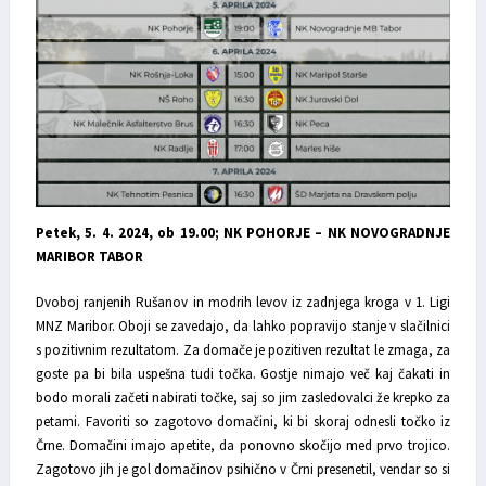
Petek, 5. 4. 2024, ob 19.00; NK POHORJE – NK NOVOGRADNJE
MARIBOR TABOR
Dvoboj ranjenih Rušanov in modrih levov iz zadnjega kroga v 1. Ligi
MNZ Maribor. Oboji se zavedajo, da lahko popravijo stanje v slačilnici
s pozitivnim rezultatom. Za domače je pozitiven rezultat le zmaga, za
goste pa bi bila uspešna tudi točka. Gostje nimajo več kaj čakati in
bodo morali začeti nabirati točke, saj so jim zasledovalci že krepko za
petami. Favoriti so zagotovo domačini, ki bi skoraj odnesli točko iz
Črne. Domačini imajo apetite, da ponovno skočijo med prvo trojico.
Zagotovo jih je gol domačinov psihično v Črni presenetil, vendar so si