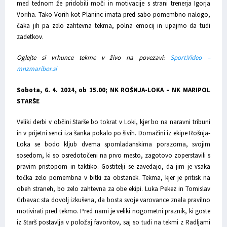
med tednom že pridobili moči in motivacije s strani trenerja Igorja
Voriha. Tako Vorih kot Planinc imata pred sabo pomembno nalogo,
čaka jih pa zelo zahtevna tekma, polna emocij in upajmo da tudi
zadetkov.
Oglejte si vrhunce tekme v živo na povezavi:
Sport.Video –
mnzmaribor.si
Sobota, 6. 4. 2024, ob 15.00; NK ROŠNJA-LOKA – NK MARIPOL
STARŠE
Veliki derbi v občini Starše bo tokrat v Loki, kjer bo na naravni tribuni
in v prijetni senci iza šanka pokalo po šivih. Domačini iz ekipe Rošnja-
Loka se bodo kljub dvema spomladanskima porazoma, svojim
sosedom, ki so osredotočeni na prvo mesto, zagotovo zoperstavili s
pravim pristopom in taktiko. Gostitelji se zavedajo, da jim je vsaka
točka zelo pomembna v bitki za obstanek. Tekma, kjer je pritisk na
obeh straneh, bo zelo zahtevna za obe ekipi. Luka Pekez in Tomislav
Grbavac sta dovolj izkušena, da bosta svoje varovance znala pravilno
motivirati pred tekmo. Pred nami je veliki nogometni praznik, ki goste
iz Starš postavlja v položaj favoritov, saj so tudi na tekmi z Radljami