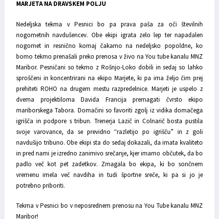
MARJETA NA DRAVSKEM POLJU
Nedeljska tekma v Pesnici bo pa prava paša za oči številnih
nogometnih navdušencev. Obe ekipi igrata zelo lep ter napadalen
nogomet in resnično komaj čakamo na nedeljsko popoldne, ko
bomo tekmo prenašali preko prenosa v živo na You tube kanalu MNZ
Maribor. Pesničani so tekmo z Rošnjo-Loko dobili in sedaj so lahko
sproščeni in koncentrirani na ekipo Marjete, ki pa ima željo čim prej
prehiteti ROHO na drugem mestu razpredelnice. Marjeti je uspelo z
dvema projektiloma Davida Francija premagati čvrsto ekipo
mariborskega Tabora. Domačini so favoriti zgolj iz vidika domačega
igrišča in podpore s tribun. Trenerja Lazič in Colnarič bosta pustila
svoje varovance, da se previdno “razletijo po igrišču” in z goli
navdušijo tribuno. Obe ekipi sta do sedaj dokazali, da imata kvaliteto
in pred nami je izredno zanimivo srečanje, kjer imamo občutek, da bo
padlo več kot pet zadetkov. Zmagala bo ekipa, ki bo sončnem
vremenu imela več navdiha in tudi športne sreče, ki pa si jo je
potrebno priboriti.
Tekma v Pesnici bo v neposrednem prenosu na You Tube kanalu MNZ
Maribor!