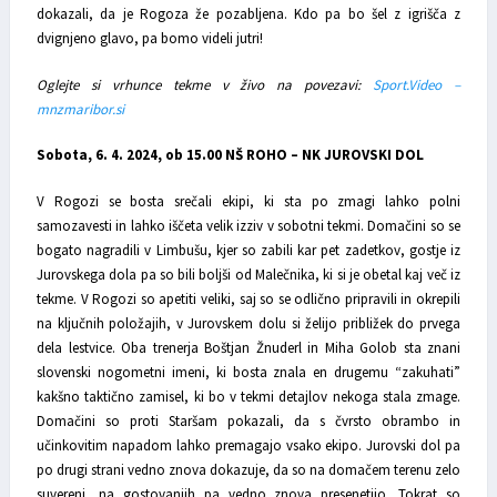
dokazali, da je Rogoza že pozabljena. Kdo pa bo šel z igrišča z
dvignjeno glavo, pa bomo videli jutri!
Oglejte si vrhunce tekme v živo na povezavi:
Sport.Video –
mnzmaribor.si
Sobota, 6. 4. 2024, ob 15.00 NŠ ROHO – NK JUROVSKI DOL
V Rogozi se bosta srečali ekipi, ki sta po zmagi lahko polni
samozavesti in lahko iščeta velik izziv v sobotni tekmi. Domačini so se
bogato nagradili v Limbušu, kjer so zabili kar pet zadetkov, gostje iz
Jurovskega dola pa so bili boljši od Malečnika, ki si je obetal kaj več iz
tekme. V Rogozi so apetiti veliki, saj so se odlično pripravili in okrepili
na ključnih položajih, v Jurovskem dolu si želijo približek do prvega
dela lestvice. Oba trenerja Boštjan Žnuderl in Miha Golob sta znani
slovenski nogometni imeni, ki bosta znala en drugemu “zakuhati”
kakšno taktično zamisel, ki bo v tekmi detajlov nekoga stala zmage.
Domačini so proti Staršam pokazali, da s čvrsto obrambo in
učinkovitim napadom lahko premagajo vsako ekipo. Jurovski dol pa
po drugi strani vedno znova dokazuje, da so na domačem terenu zelo
suvereni, na gostovanjih pa vedno znova presenetijo. Tokrat so