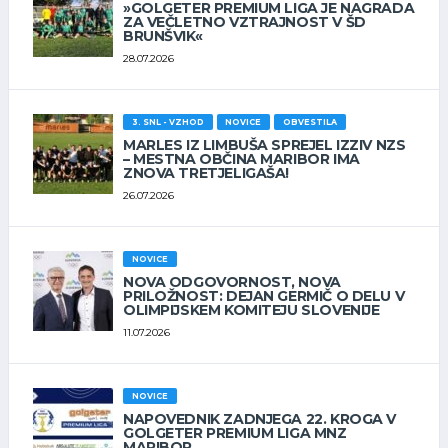
»GOLGETER PREMIUM LIGA JE NAGRADA
ZA VEČLETNO VZTRAJNOST V ŠD
BRUNŠVIK«
28.07.2026
3. SNL - VZHOD
NOVICE
OBVESTILA
MARLES IZ LIMBUŠA SPREJEL IZZIV NZS
– MESTNA OBČINA MARIBOR IMA
ZNOVA TRETJELIGAŠA!
26.07.2026
NOVICE
NOVA ODGOVORNOST, NOVA
PRILOŽNOST: DEJAN GERMIČ O DELU V
OLIMPIJSKEM KOMITEJU SLOVENIJE
11.07.2026
NOVICE
NAPOVEDNIK ZADNJEGA 22. KROGA V
GOLGETER PREMIUM LIGA MNZ
MARIBOR