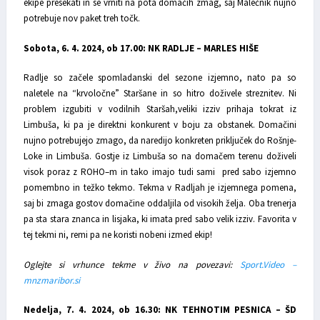
ekipe presekati in se vrniti na pota domačih zmag, saj Malečnik nujno
potrebuje nov paket treh točk.
Sobota, 6. 4. 2024, ob 17.00: NK RADLJE – MARLES HIŠE
Radlje so začele spomladanski del sezone izjemno, nato pa so
naletele na “krvoločne” Staršane in so hitro doživele streznitev. Ni
problem izgubiti v vodilnih Staršah,veliki izziv prihaja tokrat iz
Limbuša, ki pa je direktni konkurent v boju za obstanek. Domačini
nujno potrebujejo zmago, da naredijo konkreten priključek do Rošnje-
Loke in Limbuša. Gostje iz Limbuša so na domačem terenu doživeli
visok poraz z ROHO–m in tako imajo tudi sami pred sabo izjemno
pomembno in težko tekmo. Tekma v Radljah je izjemnega pomena,
saj bi zmaga gostov domačine oddaljila od visokih želja. Oba trenerja
pa sta stara znanca in lisjaka, ki imata pred sabo velik izziv. Favorita v
tej tekmi ni, remi pa ne koristi nobeni izmed ekip!
Oglejte si vrhunce tekme v živo na povezavi:
Sport.Video –
mnzmaribor.si
Nedelja, 7. 4. 2024, ob 16.30: NK TEHNOTIM PESNICA – ŠD