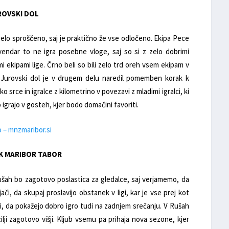
UROVSKI DOL
 zelo sproščeno, saj je praktično že vse odločeno. Ekipa Pece
 vendar to ne igra posebne vloge, saj so si z zelo dobrimi
 ekipami lige. Črno beli so bili zelo trd oreh vsem ekipam v
h. Jurovski dol je v drugem delu naredil pomemben korak k
o srce in igralce z kilometrino v povezavi z mladimi igralci, ki
igrajo v gosteh, kjer bodo domačini favoriti.
o – mnzmaribor.si
 NK MARIBOR TABOR
šah bo zagotovo poslastica za gledalce, saj verjamemo, da
či, da skupaj proslavijo obstanek v ligi, kar je vse prej kot
ti, da pokažejo dobro igro tudi na zadnjem srečanju. V Rušah
ilji zagotovo višji. Kljub vsemu pa prihaja nova sezone, kjer