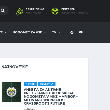
POKLIČITE NAS
PIŠITE NAM
+386 31 782 191
INFO@MNZMARIBOR.SI
VE
NOGOMET ZA VSE
TV
NAJNOVEJŠE
NOVICE
OBVESTILA
ANKETA ZA AKTIVNE
PREDSTAVNIKE KLUBSKEGA
NOGOMETA V MNZ MARIBOR –
MEDNARODNI PROJEKT
GRASSROOTS FUTURE
8.08.2026