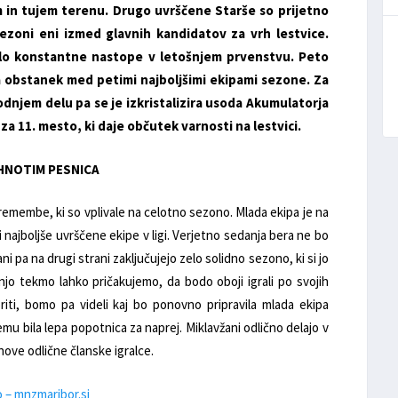
m in tujem terenu. Drugo uvrščene Starše so prijetno
ezoni eni izmed glavnih kandidatov za vrh lestvice.
zelo konstantne nastope v letošnjem prvenstvu. Peto
a obstanek med petimi najboljšimi ekipami sezone. Za
dnjem delu pa se je izkristalizira usoda Akumulatorja
za 11. mesto, ki daje občutek varnosti na lestvici.
TEHNOTIM PESNICA
emembe, ki so vplivale na celotno sezono. Mlada ekipa je na
najboljše uvrščene ekipe v ligi. Verjetno sedanja bera ne bo
 pa na drugi strani zaključujejo zelo solidno sezono, ki si jo
jo tekmo lahko pričakujemo, da bodo oboji igrali po svojih
oriti, bomo pa videli kaj bo ponovno pripravila mlada ekipa
mu bila lepa popotnica za naprej. Miklavžani odlično delajo v
nove odlične članske igralce.
o – mnzmaribor.si