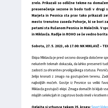
zrelo. Prikazali so odlične tekme na domače
presenečenje sezone in bodo tudi v drugi s
Marjeta in Pesnica sta prav tako prikazali 
mesto trenutno zaseda Pohorje, ki se bori z
petami sta Rušanom Pesnica in Malečnik. V spo
in Miklavža. Radlje in ROHO se še vedno borita 
Sobota, 27. 5. 2023, ob 17.00: NK MIKLAVŽ – 
Ekipa Miklavža je pred sezono dosegla določene spr
nekaterih tekmah dokazala, da lahko preseneti tudi 
zadosti za ohranitev prvoligaškega statusa. Pesničani
želijo kronati z zmago na gostujočem terenu. Zadn
najboljših močeh. Gostje iz Pesnice so veliki fav
Miklavža gostujoči ekipi. Zmaga domačih bi kljub vse
mlajših selekcijah in zagotovo bodo imeli v kratkem 
Oglejte si vrhunce tekem 25. kroga:
Sport.Vide