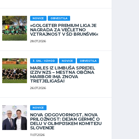
NOVICE
OBVESTILA
»GOLGETER PREMIUM LIGA JE
NAGRADA ZA VEČLETNO
VZTRAJNOST V ŠD BRUNŠVIK«
28.07.2026
3. SNL - VZHOD
NOVICE
OBVESTILA
MARLES IZ LIMBUŠA SPREJEL
IZZIV NZS – MESTNA OBČINA
MARIBOR IMA ZNOVA
TRETJELIGAŠA!
26.07.2026
NOVICE
NOVA ODGOVORNOST, NOVA
PRILOŽNOST: DEJAN GERMIČ O
DELU V OLIMPIJSKEM KOMITEJU
SLOVENIJE
11.07.2026