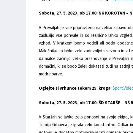
Sobota, 27. 5. 2023, ob 17.00: NK KOROTAN – 
V Prevaljah je vse pripravljeno na veliko zabavo ob
zaslužijo vse pohvale in so resnično lahko vzgled
vzhod. V kratkem bomo vedeli ali bodo dodatne kv
Malečniku so lahko zelo zadovoljni s sezono in v 
da malce začinijo veliko praznovanje v Prevaljah 
domačini, ki se bodo želeli dokazati tudi na zadnji
modre barve.
Oglejte si vrhunce tekem 25. kroga:
Sport.Vide
Sobota, 27. 5. 2023, ob 17.00: ŠD STARŠE – N
V Staršah so lahko zelo ponosni na svojo ekipo, k
Tomija Grbavca je igrala zelo konstantno. Odkar i
gotovo je dodatna motivacija igrati domače tekme