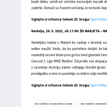
bodo lahko začeli od začetka sestavljati mozaik 
zadetki. Domači so favoriti srečanja, ki ne bodo dop
Oglejte si vrhunce tekem 25. kroga:
Sport.Vide
Nedelja, 28. 5. 2023, ob 17.00: ŠD MARJETA –
Nedeljska tekma v Marjeti bo zadnja v letošnji se
veliko naučili. Vedo, da bo potrebno dodati še 
naslednji sezoni bodo prav gotov med glavnimi favori
časa od 1. Lige MNZ Maribor. Žal je bilo vse skupaj 
s sosednjo Avstrijo, kamor odhajajo številni igralc
prvoligaško sceno in poskrbijo za dobro voljo mežišk
Oglejte si vrhunce tekem 25. kroga:
Sport.Vide
NA IGRIŠČU DOSEGAMO SANJE
NA IGRIŠČU URESNIČ