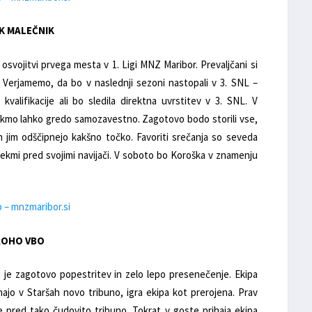
NK MALEČNIK
 osvojitvi prvega mesta v 1. Ligi MNZ Maribor. Prevaljčani si
. Verjamemo, da bo v naslednji sezoni nastopali v 3. SNL –
alifikacije ali bo sledila direktna uvrstitev v 3. SNL. V
tekmo lahko gredo samozavestno. Zagotovo bodo storili vse,
in jim odščipnejo kakšno točko. Favoriti srečanja so seveda
 tekmi pred svojimi navijači. V soboto bo Koroška v znamenju
o – mnzmaribor.si
Š ROHO VBO
i je zagotovo popestritev in zelo lepo presenečenje. Ekipa
majo v Staršah novo tribuno, igra ekipa kot prerojena. Prav
 pred tako čudovito tribuno. Tokrat v goste prihaja ekipa