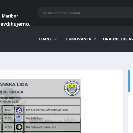
a
Maribor
navdihujemo
O MNZ
TEKMOVANJA
URADNE OBJA