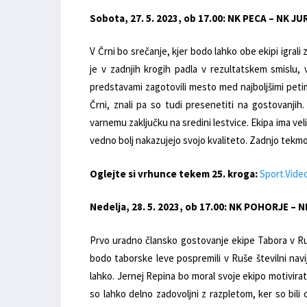
Sobota, 27. 5. 2023, ob 17.00: NK PECA – NK J
V Črni bo srečanje, kjer bodo lahko obe ekipi igrali
je v zadnjih krogih padla v rezultatskem smislu,
predstavami zagotovili mesto med najboljšimi petimi
Črni, znali pa so tudi presenetiti na gostovanji
varnemu zaključku na sredini lestvice. Ekipa ima velik
vedno bolj nakazujejo svojo kvaliteto. Zadnjo tekmo 
Oglejte si vrhunce tekem 25. kroga:
Sport.Vide
Nedelja, 28. 5. 2023, ob 17.00: NK POHORJE –
Prvo uradno člansko gostovanje ekipe Tabora v Ru
bodo taborske leve pospremili v Ruše številni navija
lahko. Jernej Repina bo moral svoje ekipo motivira
so lahko delno zadovoljni z razpletom, ker so bili c