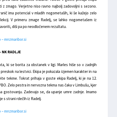
i z zmago. Verjetno niso ravno najbolj zadovoljni s sezono.
anič ima potencial v mladih nogometaših, ki še kažejo zelo
ekcij. V primeru zmage Radelj, se lahko nogometašem iz
avoriti, diši pa po neodločenem rezultatu.
o – mnzmaribor.si
 – NK RADLJE
, ki se borita za obstanek v ligi. Marles hiše so v zadnjih
 preskok na lestvici. Ekipa je pokazala izjemen karakter in na
ite tekme. Tokrat prihaja v goste ekipa Radelj, ki je na 12.
VBO. Zelo pestra in nervozna tekma nas čaka v Limbušu, kjer
o na gostovanju. Zadevajo se, da upanje umre zadnje. Imamo
e s strani rdečih iz Radelj.
o – mnzmaribor.si