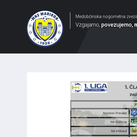
Medobčinska nogometna zvez
Vzgajamo
povezujemo