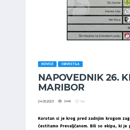
NOVICE
OBVESTILA
NAPOVEDNIK 26. KR
MARIBOR
24.05.2023
2445
154
Korotan si je krog pred zadnjim krogom zago
čestitamo Prevaljčanom. Bili so ekipa, ki 