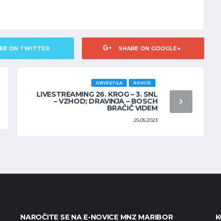
RE ON TWITTER
SHARE ON GOOGLE+
OBVESTILA
NOVICE
LIVESTREAMING 26. KROG – 3. SNL
– VZHOD; DRAVINJA – BOSCH
BRAČIČ VIDEM
25.05.2023
NAROČITE SE NA E-NOVICE MNZ MARIBOR
K