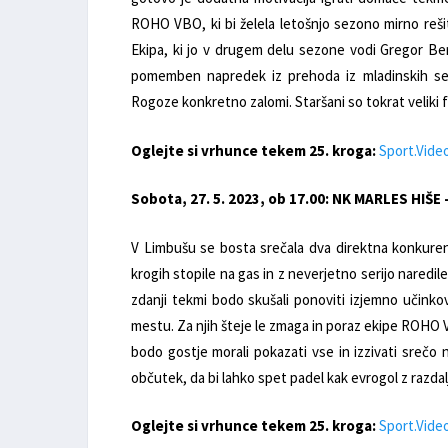
ROHO VBO, ki bi želela letošnjo sezono mirno rešit
Ekipa, ki jo v drugem delu sezone vodi Gregor Ber
pomemben napredek iz prehoda iz mladinskih sel
Rogoze konkretno zalomi. Staršani so tokrat veliki f
Oglejte si vrhunce tekem 25. kroga:
Sport.Vide
Sobota, 27. 5. 2023, ob 17.00: NK MARLES HIŠE
V Limbušu se bosta srečala dva direktna konkurenta
krogih stopile na gas in z neverjetno serijo naredile
zdanji tekmi bodo skušali ponoviti izjemno učinkov
mestu. Za njih šteje le zmaga in poraz ekipe ROHO 
bodo gostje morali pokazati vse in izzivati sreč
občutek, da bi lahko spet padel kak evrogol z razdalj
Oglejte si vrhunce tekem 25. kroga:
Sport.Vide