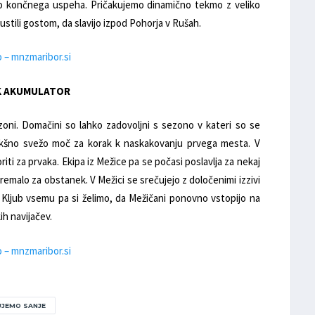
do končnega uspeha. Pričakujemo dinamično tekmo z veliko
ustili gostom, da slavijo izpod Pohorja v Rušah.
o – mnzmaribor.si
 NK AKUMULATOR
zoni. Domačini so lahko zadovoljni s sezono v kateri so se
kakšno svežo moč za korak k naskakovanju prvega mesta. V
ti za prvaka. Ekipa iz Mežice pa se počasi poslavlja za nekaj
premalo za obstanek. V Mežici se srečujejo z določenimi izzivi
i. Kljub vsemu pa si želimo, da Mežičani ponovno vstopijo na
ih navijačev.
o – mnzmaribor.si
UJEMO SANJE