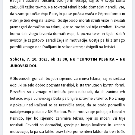
Radljam doživela občutek evforije in veselja, saj so v svojo korist
zaključili težko tekmo. Na tokratni tekmi bodo domačini naredili vse,
da vzamejo točke ekipi Pece, ki pa se počasi vrača v željeno formo in
viden je tudi dvig na lestvici. Gostje bodo morali strniti vrste in skušati
premagati domačine na tekmi, kjer so možni vsi trije rezultati. Tokrat
bomo dali vlogo favorita domači ekipi, ki pozna teren in kljub slabši
uvrstitvi je zagotovo zaradi želje in motivacije. Gostje pa bi z zmago
potrdili zmago nad Radljami in se konkretneje dvignili na lestvici.
Sobota, 7. 10. 2023, ob 15.30, NK TEHNOTIM PESNICA – NK
JUROVSKI DOL
V Slovenskih goricah bo jutri izjemno zanimiva tekma, saj se srečata
ekipi, ki se zelo dobro poznata ter ekipi, ki sta trenutno v izvrstni formi.
Pesničani so z zmago v Limbušu jasno nakazali, da jih zanima vrh
lestvice, ekipa Jurovskega Dola pa briljira iz tekme v tekmo. Po zmagi
v pokalu nad Račami so se uresničile sanje, da se bodo pomerili v
nadaljevanju pokala z NK Maribor. Polni motivacije prihajajo tokrat v
Pesnico, kjer bo izjemno zanimiva tekma, kjer so možni vsi trije
rezultati. Favoriti so domačini, gostje pa imajo kvaliteto in izredno
motivacijo, ki pa sta lahko prav tako pomemben faktor do treh točk.