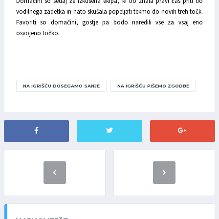
Domačini so sedaj že izkušena ekipa, ki bo znala pravi čas priti do
vodilnega zadetka in nato skušala popeljati tekmo do novih treh točk.
Favoriti so domačini, gostje pa bodo naredili vse za vsaj eno
osvojeno točko.
NA IGRIŠČU DOSEGAMO SANJE
NA IGRIŠČU PIŠEMO ZGODBE