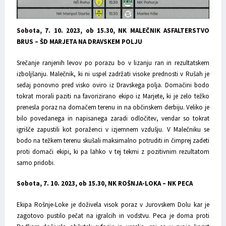
Sobota, 7. 10. 2023, ob 15.30, NK MALEČNIK ASFALTERSTVO
BRUS – ŠD MARJETA NA DRAVSKEM POLJU
Srečanje ranjenih levov po porazu bo v lizanju ran in rezultatskem
izboljšanju. Malečnik, ki ni uspel zadržati visoke prednosti v Rušah je
sedaj ponovno pred visko oviro iz Dravskega polja. Domačini bodo
tokrat morali paziti na favorizirano ekipo iz Marjete, ki je zelo težko
prenesla poraz na domačem terenu in na občinskem derbiju. Veliko je
bilo povedanega in napisanega zaradi odločitev, vendar so tokrat
igrišče zapustili kot poraženci v izjemnem vzdušju. V Malečniku se
bodo na težkem terenu skušali maksimalno potruditi in čimprej zadeti
proti domači ekipi, ki pa lahko v tej tekmi z pozitivnim rezultatom
samo pridobi.
Sobota, 7. 10. 2023, ob 15.30, NK ROŠNJA-LOKA – NK PECA
Ekipa Rošnje-Loke je doživela visok poraz v Jurovskem Dolu kar je
zagotovo pustilo pečat na igralcih in vodstvu. Peca je doma proti