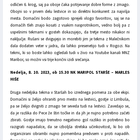
odličen 6. krog, saj pa oboje čaka potrjevanje dobre forme z zmago.
Obojni so v prvem delu lestvice in so direktni konkurent za najvišja
mesta. Domačini bodo zagotovo sprejeli vlogo favoritov, saj se na
domačih tleh znajo kosati z vsakim nasprotnikom, vedno bolj pa z
uspešnimi tekmami v gosteh dokazujejo, da tretje mesto nikakor ni
naključje. Rušani se dvigujejo in morebiti jim je tekma z Malečnikom
dala dodaten veter v jadra, da lahko presenetijo tudi v Rogozi. Na
tekmi, ki so boste lahko ogledali tudi v živo na Youtube kanali MNZ
Maribor, so možni vsi trije končni izidi srečanja.
Nedelja, 8. 10. 2023, ob 15.30 NK MARIPOL STARŠE – MARLES
HIŠE
Druga nedeljska tekma v Staršah bo izrednega pomena za obe ekipi.
Domačini si želijo ohraniti prvo mesto na lestvici, gostje iz Limbuša,
pa se želijo dvigniti z zmago ter seveda tudi na lestvici. Zavedajo se,
da je razlika do Pece že štiri točke in da jih je nujno potrebno začeti
zbirati. Gostje imajo trenutno negativno gol razliko in potrebno bo
razigrati napadalce, da se izboljša strelska učinkovitost, ki bo ob
organizirani obrambi nujno pomembna predvsem v proti napadih.