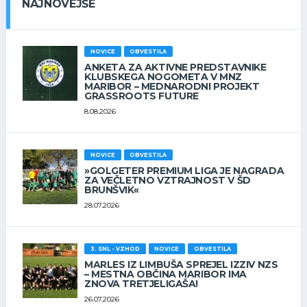
NAJNOVEJŠE
NOVICE
OBVESTILA
ANKETA ZA AKTIVNE PREDSTAVNIKE
KLUBSKEGA NOGOMETA V MNZ
MARIBOR – MEDNARODNI PROJEKT
GRASSROOTS FUTURE
8.08.2026
NOVICE
OBVESTILA
»GOLGETER PREMIUM LIGA JE NAGRADA
ZA VEČLETNO VZTRAJNOST V ŠD
BRUNŠVIK«
28.07.2026
3. SNL - VZHOD
NOVICE
OBVESTILA
MARLES IZ LIMBUŠA SPREJEL IZZIV NZS
– MESTNA OBČINA MARIBOR IMA
ZNOVA TRETJELIGAŠA!
26.07.2026