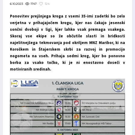
1747
124
6.10.2023
Ponovitev prejšnjega kroga z vsemi 35-imi zadetki bo zelo
verjetna v prihajajočem krogu, kjer nas čakajo jesenski
sončni dvoboji v ligi, kjer lahko vsak premaga vsakega.
Skoraj vse ekipe so že občutile slasti in bridkosti
najelitnejšega tekmovanja pod okriljem MNZ Maribor, ki na
Koroškem in Štajerskem skrbi za razvoj in promocijo
nogometa na vseh. Prihaja sedmi krog, kjer bo ponovno
borba za vsako točko, ki je ni enostavno doseči v
motiviranih sredinah.