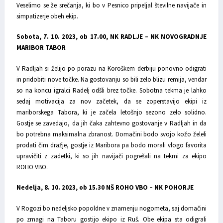
Veselimo se že srečanja, ki bo v Pesnico pripeljal številne navijače in
simpatizerje obeh ekip.
Sobota, 7. 10. 2023, ob 17.00, NK RADLJE – NK NOVOGRADNJE
MARIBOR TABOR
V Radljah si želijo po porazu na Koroškem derbiju ponovno odigrati
in pridobiti nove točke. Na gostovanju so bili zelo blizu remija, vendar
so na koncu igralci Radelj odšli brez točke. Sobotna tekma je lahko
sedaj motivacija za nov začetek, da se zoperstavijo ekipi iz
mariborskega Tabora, ki je začela letošnjo sezono zelo solidno.
Gostje se zavedajo, da jih čaka zahtevno gostovanje v Radljah in da
bo potrebna maksimalna zbranost. Domačini bodo svojo kožo želeli
prodati čim dražje, gostje iz Maribora pa bodo morali vlogo favorita
upravičiti z zadetki, ki so jih navijači pogrešali na tekmi za ekipo
ROHO VBO.
Nedelja, 8. 10. 2023, ob 15.30 NŠ ROHO VBO – NK POHORJE
V Rogozi bo nedeljsko popoldne v znamenju nogometa, saj domačini
po zmagi na Taboru gostijo ekipo iz Ruš. Obe ekipa sta odigrali