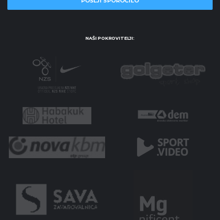
NAŠI POKROVITELJI: