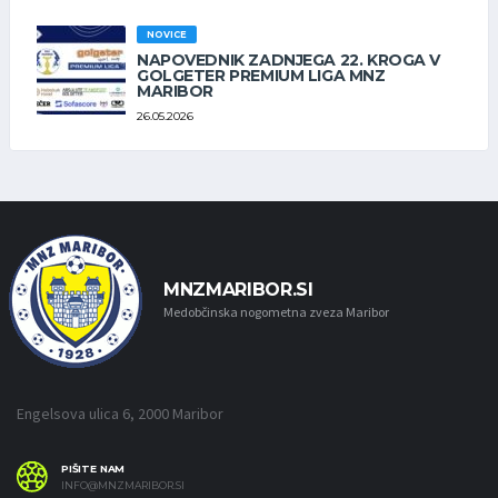
NOVICE
NAPOVEDNIK ZADNJEGA 22. KROGA V
GOLGETER PREMIUM LIGA MNZ
MARIBOR
26.05.2026
MNZMARIBOR.SI
Medobčinska nogometna zveza Maribor
Engelsova ulica 6, 2000 Maribor
PIŠITE NAM
INFO@MNZMARIBOR.SI