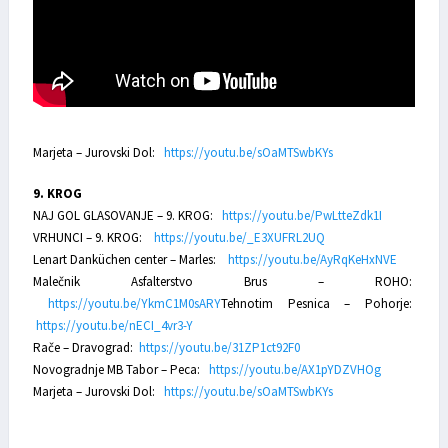
Marjeta – Jurovski Dol:
https://youtu.be/sOaMTSwbKYs
9. KROG
NAJ GOL GLASOVANJE – 9. KROG:
https://youtu.be/PwLtteZdk1I
VRHUNCI – 9. KROG:
https://youtu.be/_E3XUFRL2UQ
Lenart Danküchen center – Marles:
https://youtu.be/AyRqKeHxNVE
Malečnik Asfalterstvo Brus – ROHO:
https://youtu.be/YkmC1M0sARY
Tehnotim Pesnica – Pohorje:
https://youtu.be/nECI_4vr3-Y
Rače – Dravograd:
https://youtu.be/31ZP1ct92F0
Novogradnje MB Tabor – Peca:
https://youtu.be/AX1pYDZVHOg
Marjeta – Jurovski Dol:
https://youtu.be/sOaMTSwbKYs