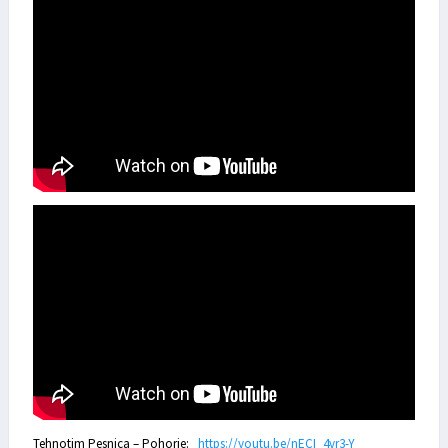
Tehnotim Pesnica – Pohorje:
https://youtu.be/nECI_4vr3-Y