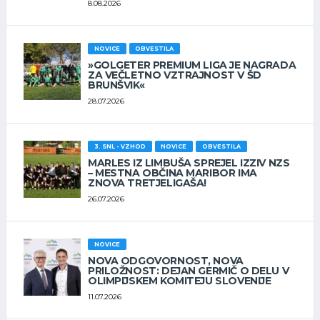
8.08.2026
NOVICE
OBVESTILA
»GOLGETER PREMIUM LIGA JE NAGRADA
ZA VEČLETNO VZTRAJNOST V ŠD
BRUNŠVIK«
28.07.2026
3. SNL - VZHOD
NOVICE
OBVESTILA
MARLES IZ LIMBUŠA SPREJEL IZZIV NZS
– MESTNA OBČINA MARIBOR IMA
ZNOVA TRETJELIGAŠA!
26.07.2026
NOVICE
NOVA ODGOVORNOST, NOVA
PRILOŽNOST: DEJAN GERMIČ O DELU V
OLIMPIJSKEM KOMITEJU SLOVENIJE
11.07.2026