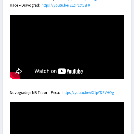
Rače – Dravograd:
https://youtu.be/31ZP1ct92F0
Novogradnje MB Tabor – Peca:
https://youtu.be/AX1pYDZVHOg