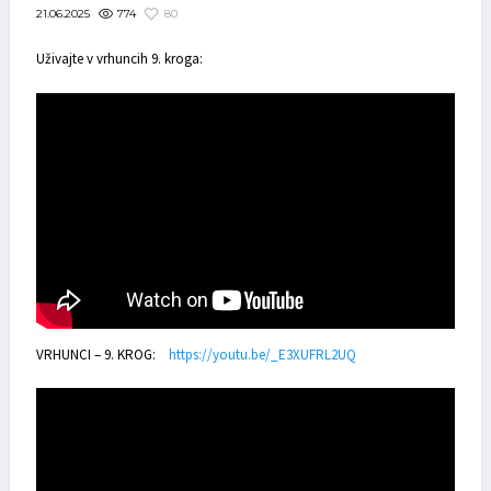
774
80
21.06.2025
Uživajte v vrhuncih 9. kroga:
VRHUNCI – 9. KROG:
https://youtu.be/_E3XUFRL2UQ