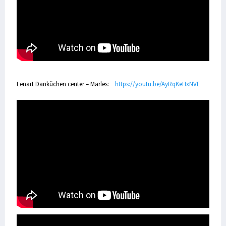
Lenart Danküchen center – Marles:
https://youtu.be/AyRqKeHxNVE