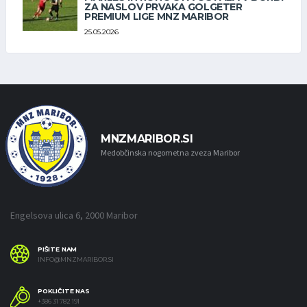
ZA NASLOV PRVAKA GOLGETER
PREMIUM LIGE MNZ MARIBOR
25.05.2026
MNZMARIBOR.SI
Medobčinska nogometna zveza Maribor
Engelsova ulica 6, 2000 Maribor
PIŠITE NAM
INFO@MNZMARIBOR.SI
POKLIČITE NAS
+386 31 782 191