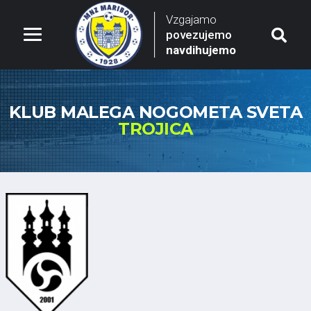
Vzgajamo
povezujemo
navdihujemo
KLUB MALEGA NOGOMETA SVETA
TROJICA