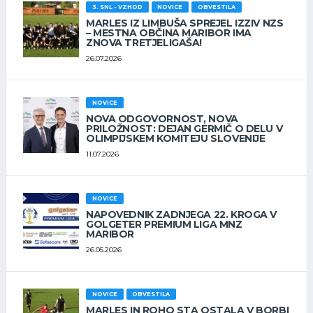
3. SNL - VZHOD
NOVICE
OBVESTILA
MARLES IZ LIMBUŠA SPREJEL IZZIV NZS
– MESTNA OBČINA MARIBOR IMA
ZNOVA TRETJELIGAŠA!
26.07.2026
NOVICE
NOVA ODGOVORNOST, NOVA
PRILOŽNOST: DEJAN GERMIČ O DELU V
OLIMPIJSKEM KOMITEJU SLOVENIJE
11.07.2026
NOVICE
NAPOVEDNIK ZADNJEGA 22. KROGA V
GOLGETER PREMIUM LIGA MNZ
MARIBOR
26.05.2026
NOVICE
OBVESTILA
MARLES IN ROHO STA OSTALA V BORBI