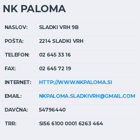
NK PALOMA
NASLOV:
SLADKI VRH 9B
POŠTA:
2214 SLADKI VRH
TELEFON:
02 645 33 16
FAX:
02 645 72 19
INTERNET:
HTTP://WWW.NKPALOMA.SI
EMAIL:
NKPALOMA.SLADKIVRH@GMAIL.COM
DAVČNA:
54796440
TRR:
SI56 6100 0001 6263 464