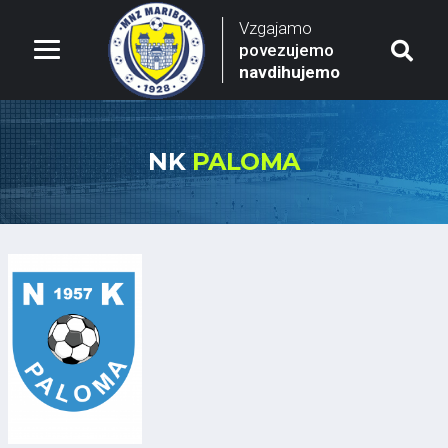
Vzgajamo
povezujemo
navdihujemo
NK
PALOMA