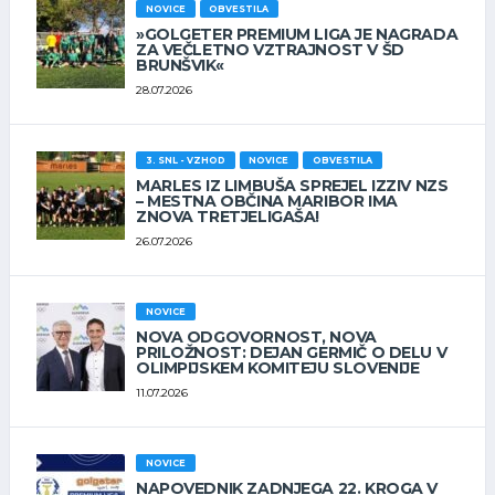
NOVICE
OBVESTILA
»GOLGETER PREMIUM LIGA JE NAGRADA
ZA VEČLETNO VZTRAJNOST V ŠD
BRUNŠVIK«
28.07.2026
3. SNL - VZHOD
NOVICE
OBVESTILA
MARLES IZ LIMBUŠA SPREJEL IZZIV NZS
– MESTNA OBČINA MARIBOR IMA
ZNOVA TRETJELIGAŠA!
26.07.2026
NOVICE
NOVA ODGOVORNOST, NOVA
PRILOŽNOST: DEJAN GERMIČ O DELU V
OLIMPIJSKEM KOMITEJU SLOVENIJE
11.07.2026
NOVICE
NAPOVEDNIK ZADNJEGA 22. KROGA V