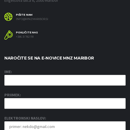
Engelsova ulica 6, 2000 Maribor
PIŠITE NAM
INFO@MNZMARIBOR.SI
POKLIČITE NAS
+386 31 782 191
NAROČITE SE NA E-NOVICE MNZ MARIBOR
IME:
PRIIMEK:
ELEKTRONSKI NASLOV: