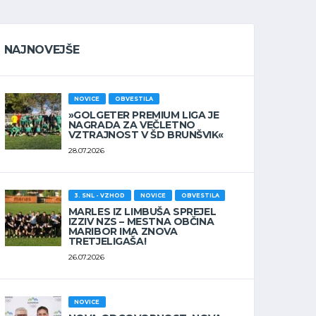
NAJNOVEJŠE
NOVICE
OBVESTILA
»GOLGETER PREMIUM LIGA JE
NAGRADA ZA VEČLETNO
VZTRAJNOST V ŠD BRUNŠVIK«
28.07.2026
3. SNL - VZHOD
NOVICE
OBVESTILA
MARLES IZ LIMBUŠA SPREJEL
IZZIV NZS – MESTNA OBČINA
MARIBOR IMA ZNOVA
TRETJELIGAŠA!
26.07.2026
NOVICE