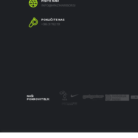
PIŠITE NAM
INFO@MNZMARIBOR.SI
POKLIČITE NAS
+386 31 782 191
NAŠI
POKROVITELJI: