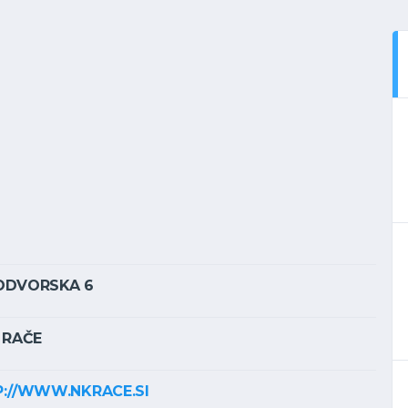
ODVORSKA 6
 RAČE
://WWW.NKRACE.SI