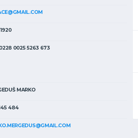
ACE@GMAIL.COM
1920
 0228 0025 5263 673
GEDUŠ MARKO
145 484
KO.MERGEDUS@GMAIL.COM