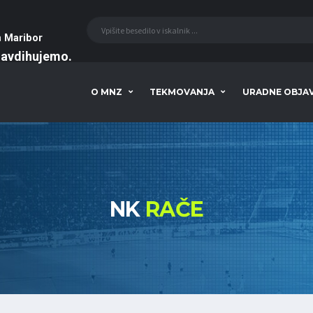
a
Maribor
navdihujemo
O MNZ
TEKMOVANJA
URADNE OBJA
NK
RAČE