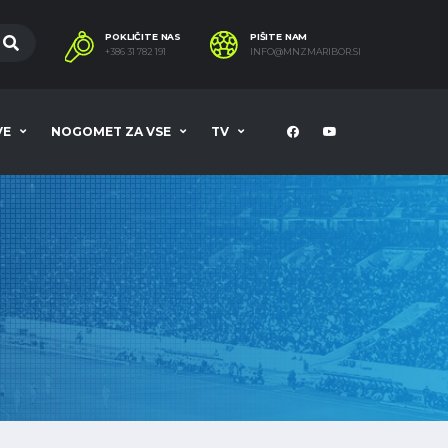
POKLIČITE NAS
PIŠITE NAM
+386 31 782 191
INFO@MNZMARIBOR.SI
VE
NOGOMET ZA VSE
TV