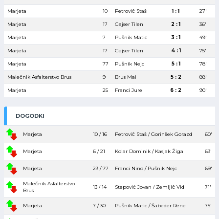
Marjeta
10
Petrovič Staš
1 : 1
27′
Marjeta
17
Gajser Tilen
2 : 1
36′
Marjeta
7
Pušnik Matic
3 : 1
49′
Marjeta
17
Gajser Tilen
4 : 1
75′
Marjeta
77
Pušnik Nejc
5 : 1
78′
Malečnik Asfalterstvo Brus
9
Brus Mai
5 : 2
88′
Marjeta
25
Franci Jure
6 : 2
90′
DOGODKI
Marjeta
10 / 16
Petrovič Staš / Gorinšek Gorazd
60′
Marjeta
6 / 21
Kolar Dominik / Kasjak Žiga
63′
Marjeta
23 / 77
Franci Nino / Pušnik Nejc
69′
Malečnik Asfalterstvo
13 / 14
Stepović Jovan / Zemljič Vid
71′
Brus
Marjeta
7 / 30
Pušnik Matic / Šabeder Rene
75′