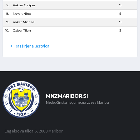
7.
Rakun Gašper
9
8.
Novak Nino
9
9.
Rakar Michael
9
10.
Gajser Tilen
9
Razširjena lestvica
MNZMARIBOR.SI
Medobčinska nogometna zveza Maribor
Engelsova ulica 6, 2000 Maribor