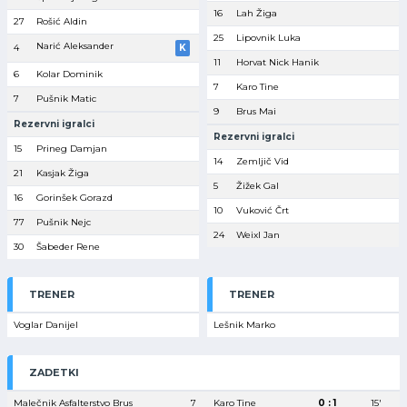
16
Lah Žiga
27
Rošić Aldin
25
Lipovnik Luka
Narić Aleksander
4
K
11
Horvat Nick Hanik
6
Kolar Dominik
7
Karo Tine
7
Pušnik Matic
9
Brus Mai
Rezervni igralci
Rezervni igralci
15
Prineg Damjan
14
Zemljič Vid
21
Kasjak Žiga
5
Žižek Gal
16
Gorinšek Gorazd
10
Vuković Črt
77
Pušnik Nejc
24
Weixl Jan
30
Šabeder Rene
TRENER
TRENER
Voglar Danijel
Lešnik Marko
ZADETKI
Malečnik Asfalterstvo Brus
7
Karo Tine
0 : 1
15′