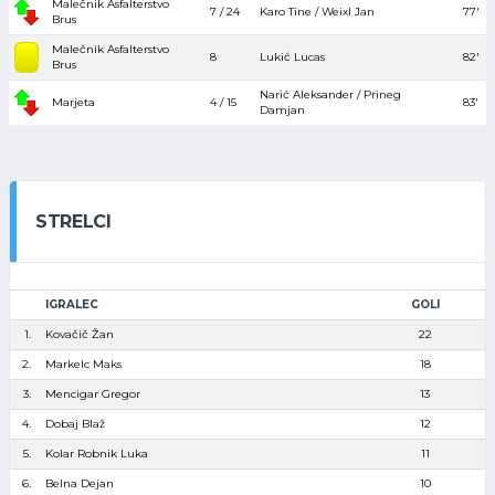
Malečnik Asfalterstvo
7 / 24
Karo Tine / Weixl Jan
77′
Brus
Malečnik Asfalterstvo
8
Lukić Lucas
82′
Brus
Narić Aleksander / Prineg
Marjeta
4 / 15
83′
Damjan
STRELCI
IGRALEC
GOLI
1.
Kovačič Žan
22
2.
Markelc Maks
18
3.
Mencigar Gregor
13
4.
Dobaj Blaž
12
5.
Kolar Robnik Luka
11
6.
Belna Dejan
10