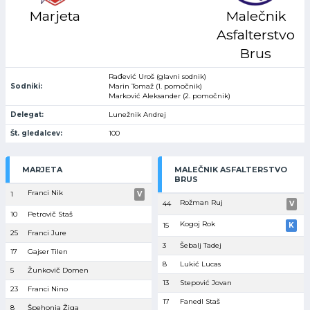
Marjeta
Malečnik
Asfalterstvo
Brus
Rađević Uroš (glavni sodnik)
Sodniki:
Marin Tomaž (1. pomočnik)
Marković Aleksander (2. pomočnik)
Delegat:
Lunežnik Andrej
Št. gledalcev:
100
MARJETA
MALEČNIK ASFALTERSTVO
BRUS
Franci Nik
1
V
Rožman Ruj
44
V
10
Petrovič Staš
Kogoj Rok
15
K
25
Franci Jure
3
Šebalj Tadej
17
Gajser Tilen
8
Lukić Lucas
5
Žunkovič Domen
13
Stepović Jovan
23
Franci Nino
17
Fanedl Staš
8
Špehonja Žiga