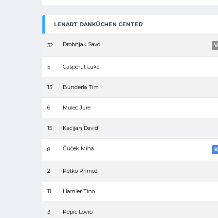
LENART DANKÜCHEN CENTER
Drobnjak Savo
32
V
5
Gašperut Luka
13
Bunderla Tim
6
Mulec Jure
15
Kacijan David
Čuček Miha
8
K
2
Petko Primož
11
Hamler Tino
3
Repič Lovro