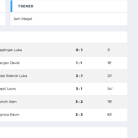
TRENER
Jarh Matjaž
ajdinjak Luka
0 : 1
5′
acijan David
1 : 1
18′
olar Robnik Luka
2 : 1
20′
epič Lovro
3 : 1
54′
omih Alen
3 : 2
78′
ojnica Edvin
3 : 3
83′