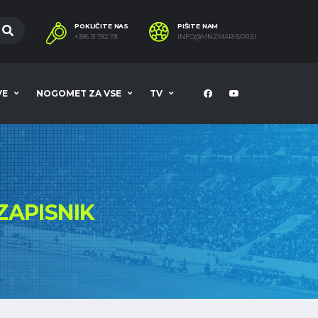
POKLIČITE NAS
PIŠITE NAM
+386 31 782 191
INFO@MNZMARIBOR.SI
VE
NOGOMET ZA VSE
TV
ZAPISNIK