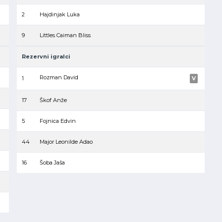
2
Hajdinjak Luka
9
Littles Caiman Bliss
Rezervni igralci
Rozman David
1
V
17
Škof Anže
5
Fojnica Edvin
44
Major Leonilde Adao
16
Šoba Jaša