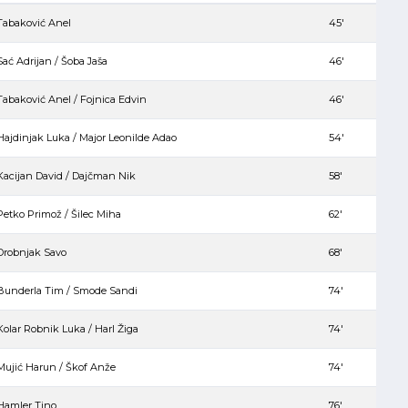
Tabaković Anel
45′
Sać Adrijan / Šoba Jaša
46′
Tabaković Anel / Fojnica Edvin
46′
Hajdinjak Luka / Major Leonilde Adao
54′
Kacijan David / Dajčman Nik
58′
Petko Primož / Šilec Miha
62′
Drobnjak Savo
68′
Bunderla Tim / Smode Sandi
74′
Kolar Robnik Luka / Harl Žiga
74′
Mujić Harun / Škof Anže
74′
Hamler Tino
76′