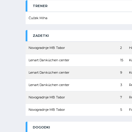
TRENER
Čuček Miha
ZADETKI
Novogradnje MB Tabor
2
H
Lenart Danküchen center
15
K
Lenart Danküchen center
9
K
Lenart Danküchen center
3
R
Novogradnje MB Tabor
7
R
Novogradnje MB Tabor
5
F
DOGODKI