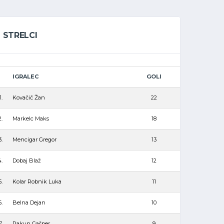
STRELCI
IGRALEC
GOLI
1.
Kovačič Žan
22
2.
Markelc Maks
18
3.
Mencigar Gregor
13
.
Dobaj Blaž
12
5.
Kolar Robnik Luka
11
6.
Belna Dejan
10
7.
Rakun Gašper
9