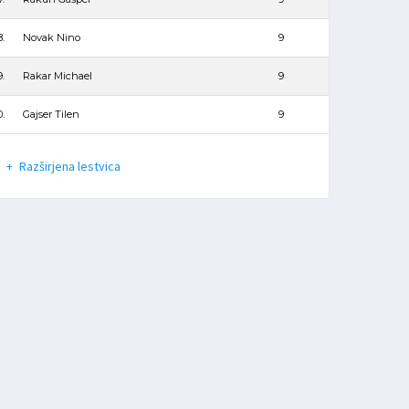
8.
Novak Nino
9
9.
Rakar Michael
9
0.
Gajser Tilen
9
Razširjena lestvica