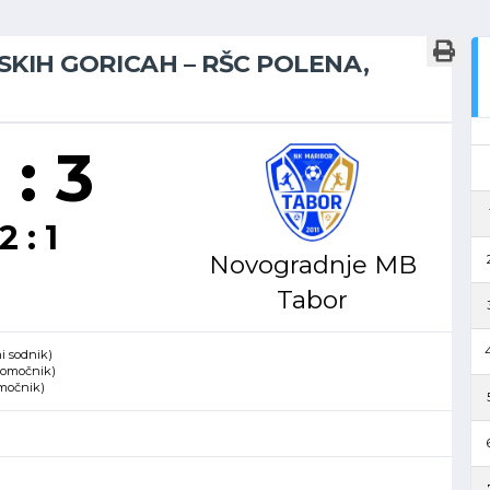
NSKIH GORICAH – RŠC POLENA,
 : 3
2 : 1
Novogradnje MB
Tabor
4
i sodnik)
 pomočnik)
omočnik)