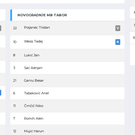
NOVOGRADNJE MB TABOR
Poljanec Tristan
22
V
1
Weiss Tadej
10
K
8
Lukić Jan
3
Sać Adrijan
21
Ganiu Besar
6
Tabaković Anel
11
Črnčič Niko
7
Romih Alen
12
Mujić Harun