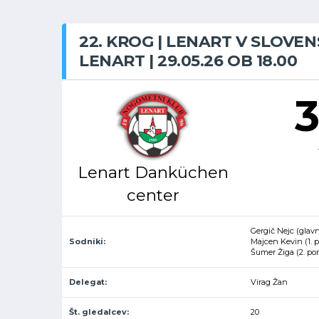
22. KROG | LENART V SLOVE
LENART | 29.05.26 OB 18.00
3
Lenart Danküchen
center
Gergič Nejc (glavn
Sodniki:
Majcen Kevin (1.
Šumer Žiga (2. p
Delegat:
Virag Žan
Št. gledalcev:
20