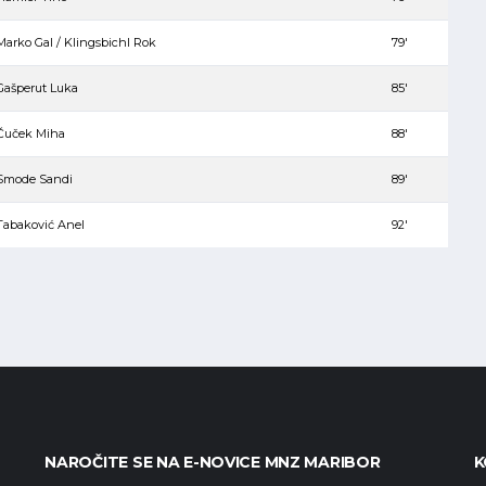
Marko Gal / Klingsbichl Rok
79′
Gašperut Luka
85′
Čuček Miha
88′
Smode Sandi
89′
Tabaković Anel
92′
NAROČITE SE NA E-NOVICE MNZ MARIBOR
K