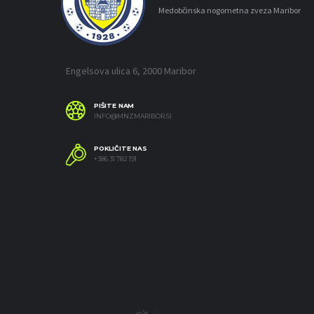
Medobčinska nogometna zveza Maribor
Engelsova ulica 6, 2000 Maribor
PIŠITE NAM
INFO@MNZMARIBOR.SI
POKLIČITE NAS
+386 31 782 191