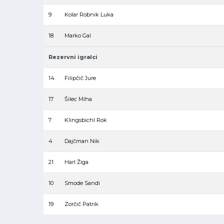
9
Kolar Robnik Luka
18
Marko Gal
Rezervni igralci
14
Filipčič Jure
17
Šilec Miha
7
Klingsbichl Rok
4
Dajčman Nik
21
Harl Žiga
10
Smode Sandi
19
Zorčič Patrik