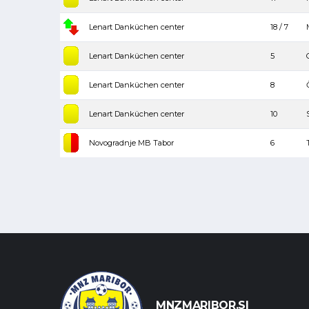
Lenart Danküchen center
18 / 7
Lenart Danküchen center
5
Lenart Danküchen center
8
Lenart Danküchen center
10
Novogradnje MB Tabor
6
MNZMARIBOR.SI