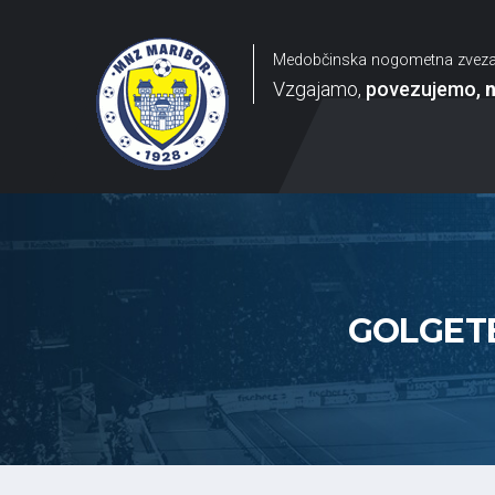
Medobčinska nogometna zvez
Vzgajamo
povezujemo
GOLGETE