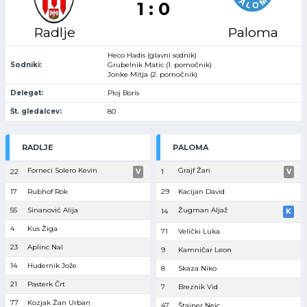
1 : 0
Radlje
Paloma
Heco Hadis (glavni sodnik)
Sodniki:
Grubelnik Matic (1. pomočnik)
Jonke Mitja (2. pomočnik)
Delegat:
Ploj Boris
Št. gledalcev:
80
RADLJE
PALOMA
Forneci Solero Kevin
Grajf Žan
22
V
1
V
17
Rubhof Rok
29
Kacijan David
55
Sinanović Alija
Žugman Aljaž
14
K
4
Kus Žiga
71
Velički Luka
23
Aplinc Nal
9
Kamničar Leon
14
Hudernik Jože
8
Skaza Niko
21
Pasterk Črt
7
Breznik Vid
77
Kozjak Žan Urban
47
Štajner Nejc