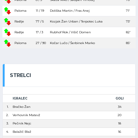
Paloma
11 / 19
Doliška Martin / Fras Anej
71′
Radlje
77 / 5
Kozjak Žan Urban / Terpotec Luka
73′
Radlje
17 / 3
Rubhof Rok / Višič Domen
82′
Paloma
27 / 90
Kočar Lučo / Šerbinek Marko
85′
STRELCI
IGRALEC
GOLI
1.
Bračko Žan
34
2.
Verhovnik Matevž
20
3.
Pečnik Nejc
18
4.
Balažič Blaž
16