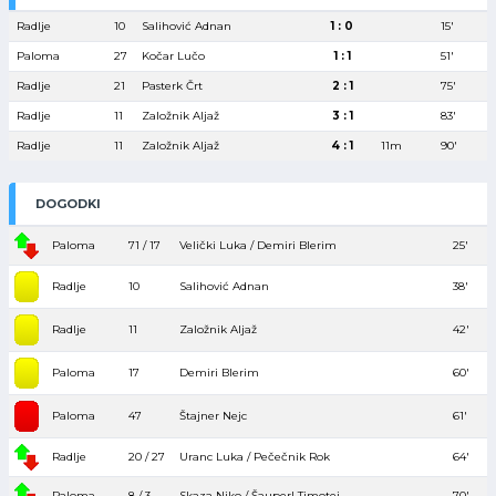
Radlje
10
Salihović Adnan
1 : 0
15′
Paloma
27
Kočar Lučo
1 : 1
51′
Radlje
21
Pasterk Črt
2 : 1
75′
Radlje
11
Založnik Aljaž
3 : 1
83′
Radlje
11
Založnik Aljaž
4 : 1
11m
90′
DOGODKI
Paloma
71 / 17
Velički Luka / Demiri Blerim
25′
Radlje
10
Salihović Adnan
38′
Radlje
11
Založnik Aljaž
42′
Paloma
17
Demiri Blerim
60′
Paloma
47
Štajner Nejc
61′
Radlje
20 / 27
Uranc Luka / Pečečnik Rok
64′
Paloma
8 / 3
Skaza Niko / Šauperl Timotej
70′