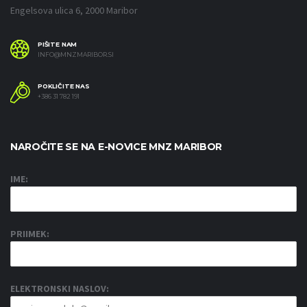
Engelsova ulica 6, 2000 Maribor
PIŠITE NAM
INFO@MNZMARIBOR.SI
POKLIČITE NAS
+386 31 782 191
NAROČITE SE NA E-NOVICE MNZ MARIBOR
IME:
PRIIMEK:
ELEKTRONSKI NASLOV: