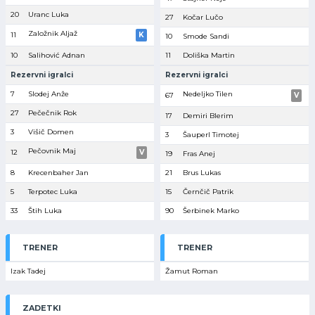
20
Uranc Luka
27
Kočar Lučo
Založnik Aljaž
11
K
10
Smode Sandi
10
Salihović Adnan
11
Doliška Martin
Rezervni igralci
Rezervni igralci
7
Slodej Anže
Nedeljko Tilen
67
V
27
Pečečnik Rok
17
Demiri Blerim
3
Višič Domen
3
Šauperl Timotej
Pečovnik Maj
12
V
19
Fras Anej
8
Krecenbaher Jan
21
Brus Lukas
5
Terpotec Luka
15
Černčič Patrik
33
Štih Luka
90
Šerbinek Marko
TRENER
TRENER
Izak Tadej
Žamut Roman
ZADETKI