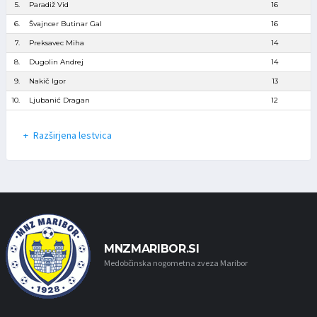
5.
Paradiž Vid
16
6.
Švajncer Butinar Gal
16
7.
Preksavec Miha
14
8.
Dugolin Andrej
14
9.
Nakič Igor
13
10.
Ljubanić Dragan
12
Razširjena lestvica
MNZMARIBOR.SI
Medobčinska nogometna zveza Maribor