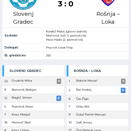
3 : 0
Slovenj
Rošnja –
Gradec
Loka
Kordež Matic (glavni sodnik)
Sodniki:
Močivnik Joži (1. pomočnik)
Heco Hadis (2. pomočnik)
Delegat:
Praznik Iztok Filip
Št. gledalcev:
250
SLOVENJ GRADEC
ROŠNJA – LOKA
Grudnik Miha
Robnik Marcel
22
V
1
V
9
Borovnik Boštjan
Rat Andrej
2
K
Naglič Simon
12
K
6
Čas Žiga
5
Pokržnik Peter
7
Očko Nik
7
Knez Matjaž
9
Gotal Patrik Manuel
18
Petrovič Blaž
10
Jodl Jernej
8
Knez Urban
17
Želj Robnik Leon