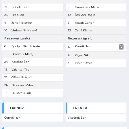
17
Kobold Tilen
5
Drevenšek Marko
25
Hleb Teo
19
Šašivari Ragip
4
Jerlah Branko
21
Novak Darjan
10
Verhovnik Matevž
22
Ostrš Klemen
Rezervni igralci
Rezervni igralci
6
Špoljar Slivnik Anže
Kurnik Jan
12
V
11
Borovnik Matej
4
Vigec Nik
24
Korošec Žan
3
Pihler David
19
Valentar Tilen
21
Ošlovnik Aljaž
26
Navotnik Miha
14
Bukovnik Jan
TRENER
TRENER
Černič Rok
Visočnik Žan