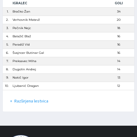
IGRALEC
GOLI
1.
Bračko Žan
34
2.
Verhovnik Matevž
20
3.
Pečnik Nejc
18
4.
Balažič Blaž
16
5.
Paradiž Vid
16
6.
Švajncer Butinar Gal
16
7.
Preksavec Miha
14
8.
Dugolin Andrej
14
9.
Nakič Igor
13
10.
Ljubanić Dragan
12
Razširjena lestvica