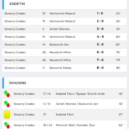
ZADETKI
Slovenj Gradec
10
Verhovnik Matevž
1 : 0
24′
Slovenj Gradec
10
Verhovnik Matevž
2 : 0
26′
Slovenj Gradec
4
Jerlah Branko
3 : 0
43′
Slovenj Gradec
10
Verhovnik Matevž
4 : 0
60′
Slovenj Gradec
14
Bukovnik Jan
5 : 0
65′
Slovenj Gradec
26
Navotnik Miha
6 : 0
76′
Slovenj Gradec
26
Navotnik Miha
7 : 0
79′
Slovenj Gradec
11
Borovnik Matej
8 : 0
90′
DOGODKI
Slovenj Gradec
17 / 6
Kobold Tilen / Špoljar Slivnik Anže
45′
Slovenj Gradec
4 / 14
Jerlah Branko / Bukovnik Jan
45′
Slovenj Gradec
17
Kobold Tilen
57′
Slovenj Gradec
18 / 24
Petrovič Blaž / Korošec Žan
62′