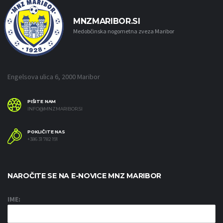
MNZMARIBOR.SI
Medobčinska nogometna zveza Maribor
Engelsova ulica 6, 2000 Maribor
PIŠITE NAM
INFO@MNZMARIBOR.SI
POKLIČITE NAS
+386 31 782 191
NAROČITE SE NA E-NOVICE MNZ MARIBOR
IME: