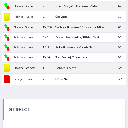
Slovenj Gradec
7 / 11
Knez Matjaž / Borovnik Matej
62′
Rošnja – Loka
6
Čas Žiga
67′
Slovenj Gradec
10 / 26
Verhovnik Matevž / Navotnik Miha
69′
Rošnja – Loka
5 / 3
Drevenšek Marko / Pihler David
80′
Rošnja – Loka
1 / 12
Robnik Marcel / Kurnik Jan
80′
Rošnja – Loka
10 / 4
Jodl Jernej / Vigec Nik
80′
Slovenj Gradec
11
Borovnik Matej
83′
Rošnja – Loka
7
Očko Nik
85′
STRELCI