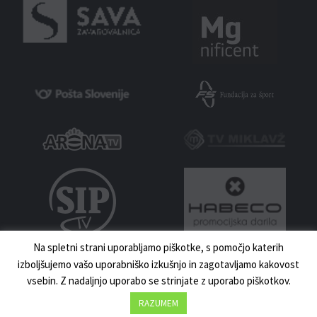
Na spletni strani uporabljamo piškotke, s pomočjo katerih
izboljšujemo vašo uporabniško izkušnjo in zagotavljamo kakovost
vsebin. Z nadaljnjo uporabo se strinjate z uporabo piškotkov.
MNZ MARIBOR 2023 | VSE PRAVICE PRIDRŽANE | IZDELAVA:
UKI.SI
DOMOV
NOVICE
KONTAKT
RAZUMEM