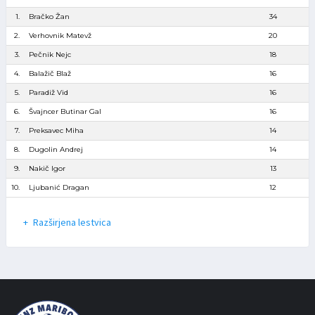
1.
Bračko Žan
34
2.
Verhovnik Matevž
20
3.
Pečnik Nejc
18
4.
Balažič Blaž
16
5.
Paradiž Vid
16
6.
Švajncer Butinar Gal
16
7.
Preksavec Miha
14
8.
Dugolin Andrej
14
9.
Nakič Igor
13
10.
Ljubanić Dragan
12
Razširjena lestvica