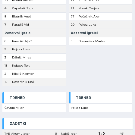
10
Korasa Matevž
22
Zimet Andraž
4
Čapelnik Žiga
21
Novak Darjan
8
Blatnik Anej
77
Pečečnik Alen
7
Paradiž Vid
20
Pekez Luka
Rezervni igralci
Rezervni igralci
6
Previšić Aljaž
5
Drevenšek Marko
5
Kojzek Lovro
3
Džinić Mirza
13
Kobovc Rok
2
Kljajić Klemen
15
Naveršnik Blaž
TRENER
TRENER
Čavnik Milan
Pekez Luka
ZADETKI
TAB Akumulator
9
Nakič Igor
1 : 0
49′