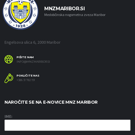
MNZMARIBOR.SI
Medobčinska nogometna zveza Maribor
Engelsova ulica 6, 2000 Maribor
PIŠITE NAM
INFO@MNZMARIBOR.SI
POKLIČITE NAS
+386 31 782 191
NAROČITE SE NA E-NOVICE MNZ MARIBOR
IME: