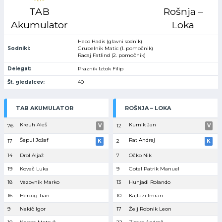
TAB
Rošnja –
Akumulator
Loka
Heco Hadis (glavni sodnik)
Sodniki:
Grubelnik Matic (1. pomočnik)
Racaj Fatlind (2. pomočnik)
Delegat:
Praznik Iztok Filip
Št. gledalcev:
40
TAB AKUMULATOR
ROŠNJA – LOKA
Kreuh Aleš
Kurnik Jan
76
V
12
V
Šepul Jožef
Rat Andrej
17
K
2
K
14
Drol Aljaž
7
Očko Nik
19
Kovač Luka
9
Gotal Patrik Manuel
18
Vezovnik Marko
13
Hunjadi Rolando
16
Hercog Tian
10
Kajtazi Imran
9
Nakič Igor
17
Želj Robnik Leon