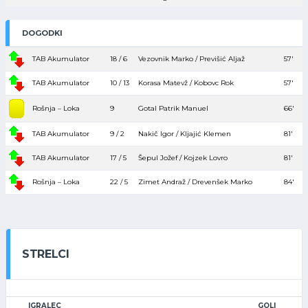
DOGODKI
TAB Akumulator
18 / 6
Vezovnik Marko / Previšić Aljaž
57′
TAB Akumulator
10 / 13
Korasa Matevž / Kobovc Rok
57′
Rošnja – Loka
9
Gotal Patrik Manuel
66′
TAB Akumulator
9 / 2
Nakič Igor / Kljajić Klemen
81′
TAB Akumulator
17 / 5
Šepul Jožef / Kojzek Lovro
81′
Rošnja – Loka
22 / 5
Zimet Andraž / Drevenšek Marko
84′
STRELCI
IGRALEC
GOLI