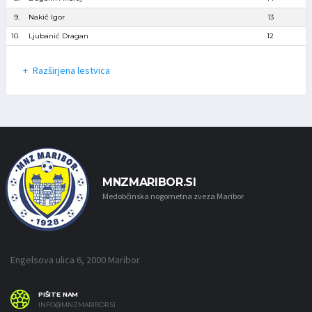
9.
Nakič Igor
13
10.
Ljubanić Dragan
12
Razširjena lestvica
MNZMARIBOR.SI
Medobčinska nogometna zveza Maribor
Engelsova ulica 6, 2000 Maribor
PIŠITE NAM
INFO@MNZMARIBOR.SI