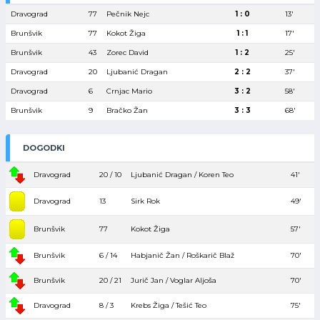
Dravograd
77
Pečnik Nejc
1 : 0
13′
Brunšvik
77
Kokot Žiga
1 : 1
17′
Brunšvik
43
Zorec David
1 : 2
25′
Dravograd
20
Ljubanić Dragan
2 : 2
37′
Dravograd
6
Crnjac Mario
3 : 2
58′
Brunšvik
9
Bračko Žan
3 : 3
68′
DOGODKI
Dravograd
20 / 10
Ljubanić Dragan / Koren Teo
41′
Dravograd
13
Sirk Rok
49′
Brunšvik
77
Kokot Žiga
57′
Brunšvik
6 / 14
Habjanič Žan / Roškarič Blaž
70′
Brunšvik
20 / 21
Jurič Jan / Voglar Aljoša
70′
Dravograd
8 / 3
Krebs Žiga / Tešić Teo
75′