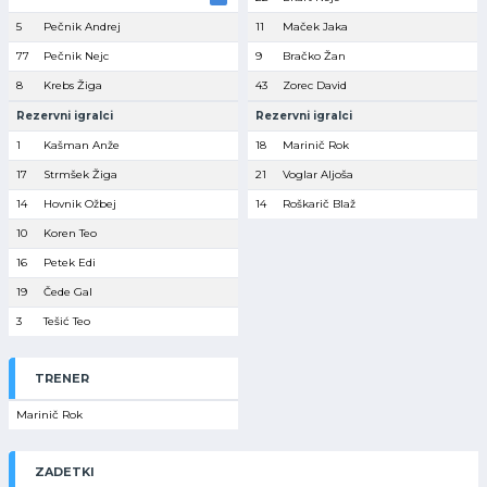
5
Pečnik Andrej
11
Maček Jaka
77
Pečnik Nejc
9
Bračko Žan
8
Krebs Žiga
43
Zorec David
Rezervni igralci
Rezervni igralci
1
Kašman Anže
18
Marinič Rok
17
Strmšek Žiga
21
Voglar Aljoša
14
Hovnik Ožbej
14
Roškarič Blaž
10
Koren Teo
16
Petek Edi
19
Čede Gal
3
Tešić Teo
TRENER
Marinič Rok
ZADETKI