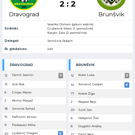
2 : 2
Dravograd
Brunšvik
Veselko Domen (glavni sodnik)
Sodniki:
Grubelnik Matic (1. pomočnik)
Kacjan Zala (2. pomočnik)
Delegat:
Strmčnik Robert
Št. gledalcev:
240
DRAVOGRAD
BRUNŠVIK
Osmić Jasmin
Kolar Luka
12
V
12
V
13
Sirk Rok
Tomanič Gašper
10
K
6
Crnjac Mario
77
Kokot Žiga
2
Remic Matjaž
2
Napast Nejc
18
Smrtnik Tomaž
20
Jurič Jan
15
Hafizović Kenan
6
Habjanič Žan
9
Preksavec Miha
8
Dugolin Andrej
Ljubanić Dragan
20
K
22
Ekart Nejc