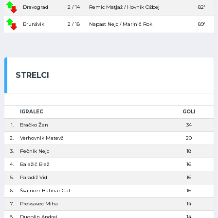
Dravograd
2 / 14
Remic Matjaž / Hovnik Ožbej
82′
Brunšvik
2 / 18
Napast Nejc / Marinič Rok
89′
STRELCI
IGRALEC
GOLI
1.
Bračko Žan
34
2.
Verhovnik Matevž
20
3.
Pečnik Nejc
18
4.
Balažič Blaž
16
5.
Paradiž Vid
16
6.
Švajncer Butinar Gal
16
7.
Preksavec Miha
14
8.
Dugolin Andrej
14