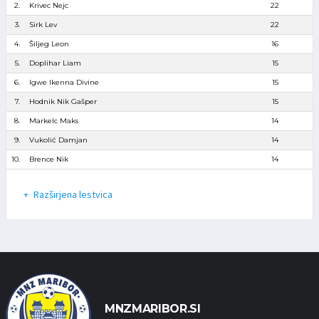
2.
Krivec Nejc
22
3.
Sirk Lev
22
4.
Šiljeg Leon
16
5.
Doplihar Liam
15
6.
Igwe Ikenna Divine
15
7.
Hodnik Nik Gašper
15
8.
Markelc Maks
14
9.
Vukolić Damjan
14
10.
Brence Nik
14
Razširjena lestvica
MNZMARIBOR.SI