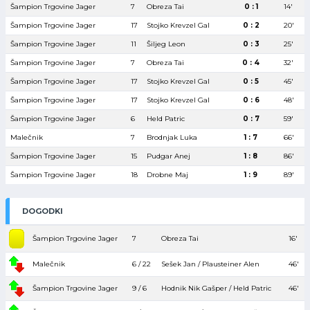
Šampion Trgovine Jager
7
Obreza Tai
0 : 1
14′
Šampion Trgovine Jager
17
Stojko Krevzel Gal
0 : 2
20′
Šampion Trgovine Jager
11
Šiljeg Leon
0 : 3
25′
Šampion Trgovine Jager
7
Obreza Tai
0 : 4
32′
Šampion Trgovine Jager
17
Stojko Krevzel Gal
0 : 5
45′
Šampion Trgovine Jager
17
Stojko Krevzel Gal
0 : 6
48′
Šampion Trgovine Jager
6
Held Patric
0 : 7
59′
Malečnik
7
Brodnjak Luka
1 : 7
66′
Šampion Trgovine Jager
15
Pudgar Anej
1 : 8
86′
Šampion Trgovine Jager
18
Drobne Maj
1 : 9
89′
DOGODKI
Šampion Trgovine Jager
7
Obreza Tai
16′
Malečnik
6 / 22
Sešek Jan / Plausteiner Alen
46′
Šampion Trgovine Jager
9 / 6
Hodnik Nik Gašper / Held Patric
46′