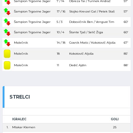
Šampion Trgovine Jager
7 / 14
Obreza Tai / Turinek Andraž
57′
Šampion Trgovine Jager
17 / 16
Stojko Krevzel Gal / Petek Staš
57′
Šampion Trgovine Jager
5 / 3
Dobovičnik Ben / Vengust Tim
60′
Šampion Trgovine Jager
10 / 4
Štante Tjaš / Selič Žiga
60′
Malečnik
14 / 18
Gosnik Matic / Kokotovič Aljoša
67′
Malečnik
18
Kokotovič Aljoša
85′
Malečnik
11
Dedić Ajdin
88′
STRELCI
IGRALEC
GOLI
1.
Mlakar Klemen
25