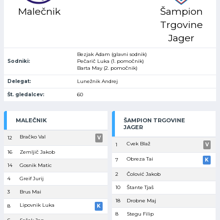
Malečnik
Šampion
Trgovine
Jager
Bezjak Adam (glavni sodnik)
Sodniki:
Pečarič Luka (1. pomočnik)
Barta May (2. pomočnik)
Delegat:
Lunežnik Andrej
Št. gledalcev:
60
MALEČNIK
ŠAMPION TRGOVINE
JAGER
Bračko Val
12
V
Cvek Blaž
1
V
16
Zemljič Jakob
Obreza Tai
7
K
14
Gosnik Matic
2
Čolović Jakob
4
Greif Jurij
10
Štante Tjaš
3
Brus Mai
18
Drobne Maj
Lipovnik Luka
8
K
8
Stegu Filip