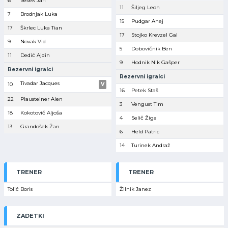
6
Sešek Jan
11
Šiljeg Leon
7
Brodnjak Luka
15
Pudgar Anej
17
Škrlec Luka Tian
17
Stojko Krevzel Gal
9
Novak Vid
5
Dobovičnik Ben
11
Dedić Ajdin
9
Hodnik Nik Gašper
Rezervni igralci
Rezervni igralci
Tivadar Jacques
10
V
16
Petek Staš
22
Plausteiner Alen
3
Vengust Tim
18
Kokotovič Aljoša
4
Selič Žiga
13
Grandošek Žan
6
Held Patric
14
Turinek Andraž
TRENER
TRENER
Tolič Boris
Žilnik Janez
ZADETKI