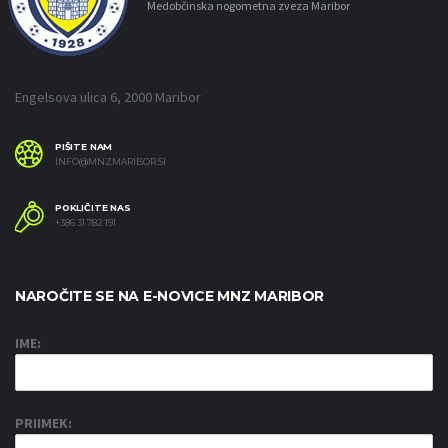
Medobčinska nogometna zveza Maribor
Engelsova ulica 6, 2000 Maribor
PIŠITE NAM
INFO@MNZMARIBOR.SI
POKLIČITE NAS
+386 31 782 191
NAROČITE SE NA E-NOVICE MNZ MARIBOR
IME:
PRIIMEK: