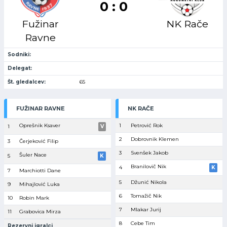
0 : 0
Fužinar
NK Rače
Ravne
Sodniki:
Delegat:
Št. gledalcev:
65
FUŽINAR RAVNE
NK RAČE
Oprešnik Ksaver
1
Petrović Rok
1
V
2
Dobrovnik Klemen
3
Čerjeković Filip
3
Svenšek Jakob
Šuler Nace
5
K
Branilovič Nik
4
K
7
Marchiotti Dane
5
Džunić Nikola
9
Mihajlović Luka
6
Tomažič Nik
10
Robin Mark
7
Mlakar Jurij
11
Grabovica Mirza
8
Cebe Tim
Rezervni igralci