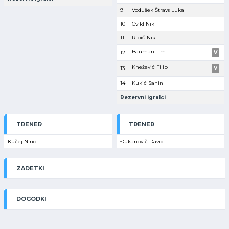
9
Vodušek Štravs Luka
10
Cvikl Nik
11
Ribič Nik
Bauman Tim
12
V
Knežević Filip
13
V
14
Kukić Sanin
Rezervni igralci
TRENER
TRENER
Kučej Nino
Đukanovič David
ZADETKI
DOGODKI