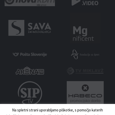
Na spletni strani uporabljamo piškotke, s pomočjo katerih