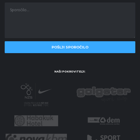
NAŠI POKROVITELJI: