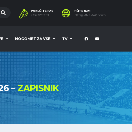
POKLIČITE NAS
PIŠITE NAM
+386 31 782 191
INFO@MNZMARIBOR.SI
VE
NOGOMET ZA VSE
TV
26 –
ZAPISNIK