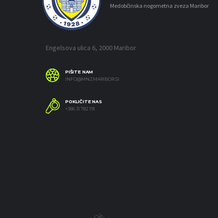
Medobčinska nogometna zveza Maribor
Engelsova ulica 6, 2000 Maribor
PIŠITE NAM
INFO@MNZMARIBOR.SI
POKLIČITE NAS
+386 31 782 191