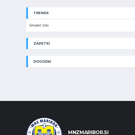
TRENER
Smodič Vito
ZADETKI
DOGODKI
MNZMARIBOR.SI