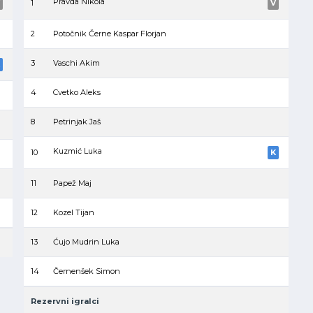
Pravda Nikola
1
V
2
Potočnik Černe Kaspar Florjan
3
Vaschi Akim
4
Cvetko Aleks
8
Petrinjak Jaš
Kuzmić Luka
10
K
11
Papež Maj
12
Kozel Tijan
13
Ćujo Mudrin Luka
14
Černenšek Simon
Rezervni igralci