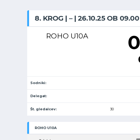
8. KROG | – | 26.10.25 OB 09.00
0
ROHO U10A
Sodniki:
Delegat:
Št. gledalcev:
30
ROHO U10A