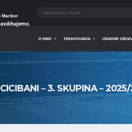
a
Maribor
navdihujemo
O MNZ
TEKMOVANJA
URADNE OBJA
CICIBANI – 3. SKUPINA – 2025/