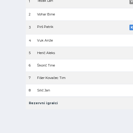
Težak Lan
1
V
2
Vohar Bine
Pirš Patrik
3
K
4
Vuk Anže
5
Herič Aleks
6
Škorič Tine
7
Fišer Kovačec Tim
8
Silič Jan
Rezervni igralci