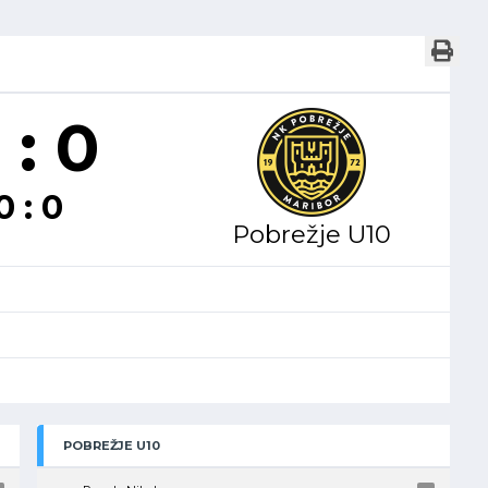
 : 0
0 : 0
Pobrežje U10
POBREŽJE U10