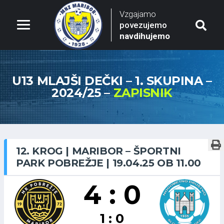
Vzgajamo
povezujemo
navdihujemo
U13 MLAJŠI DEČKI – 1. SKUPINA –
2024/25 –
ZAPISNIK
12. KROG | MARIBOR – ŠPORTNI
PARK POBREŽJE | 19.04.25 OB 11.00
4 : 0
1 : 0