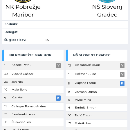
NK Pobrežje
NŠ Slovenj
Maribor
Gradec
Sodniki:
Delegat:
Št. gledalcev:
25
NK POBREŽJE MARIBOR
NŠ SLOVENJ GRADEC
Kobale Patrik
Blazanović Jovan
1
V
12
V
30
Vidovič Gašper
Hočevar Lukas
1
V
26
Jan Nik
Zupanc Patrik
5
K
10
Male Bono
8
Zorman Urban
Kos Ken
9
K
6
Vivod Miha
11
Celinger Romeo Andres
4
Eminić Emrah
19
Ekselenski Leon
10
Todić Tristan
18
Čupkovič Teo
17
Bošnik Alen
8
Delić Elmin