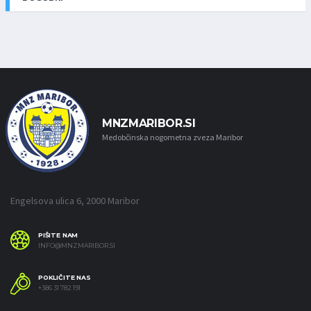
MNZMARIBOR.SI
Medobčinska nogometna zveza Maribor
Engelsova ulica 6, 2000 Maribor
PIŠITE NAM
INFO@MNZMARIBOR.SI
POKLIČITE NAS
+386 31 782 191