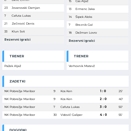
15
Čas Aljaž
23
Jovanovski Damjan
13
Ermenc Jaka
7
Cafuta Lukas
14
Šipek Aleks
21
Zečirović Denis
7
Breznik Gal
33
Klun Svit
18
Dežman Lovro
Rezervni igralci
Rezervni igralci
TRENER
TRENER
Pažek Aljaž
Verhovnik Matevž
ZADETKI
NK Pobrežje Maribor
9
Kos Ken
1 : 0
25′
NK Pobrežje Maribor
9
Kos Ken
2 : 0
40′
NK Pobrežje Maribor
7
Cafuta Lukas
3 : 0
50′
NK Pobrežje Maribor
30
Vidovič Gašper
4 : 0
55′
DOGODKI