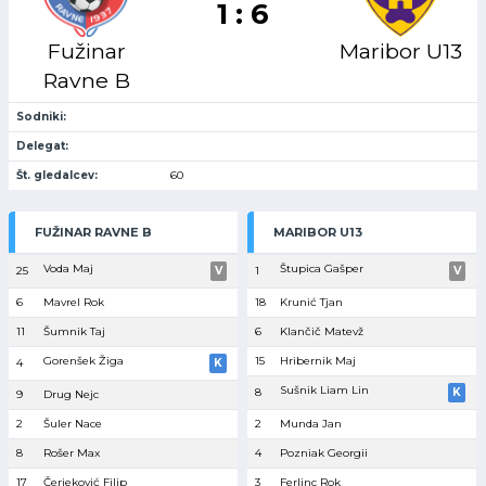
1 : 6
Fužinar
Maribor U13
Ravne B
Sodniki:
Delegat:
Št. gledalcev:
60
FUŽINAR RAVNE B
MARIBOR U13
Voda Maj
Štupica Gašper
25
V
1
V
6
Mavrel Rok
18
Krunić Tjan
11
Šumnik Taj
6
Klančič Matevž
Gorenšek Žiga
15
Hribernik Maj
4
K
Sušnik Liam Lin
8
K
9
Drug Nejc
2
Šuler Nace
2
Munda Jan
8
Rošer Max
4
Pozniak Georgii
17
Čerjeković Filip
3
Ferlinc Rok