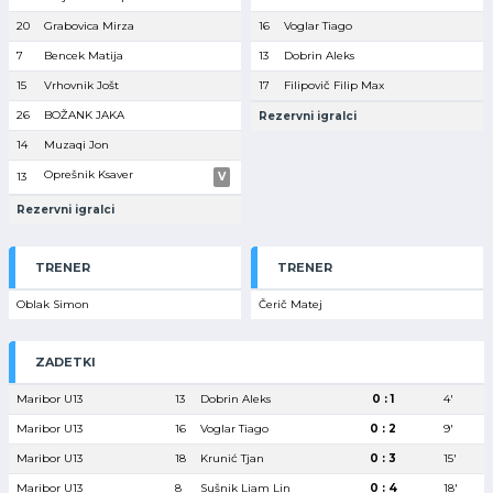
20
Grabovica Mirza
16
Voglar Tiago
7
Bencek Matija
13
Dobrin Aleks
15
Vrhovnik Jošt
17
Filipovič Filip Max
26
BOŽANK JAKA
Rezervni igralci
14
Muzaqi Jon
Oprešnik Ksaver
13
V
Rezervni igralci
TRENER
TRENER
Oblak Simon
Čerič Matej
ZADETKI
Maribor U13
13
Dobrin Aleks
0 : 1
4′
Maribor U13
16
Voglar Tiago
0 : 2
9′
Maribor U13
18
Krunić Tjan
0 : 3
15′
Maribor U13
8
Sušnik Liam Lin
0 : 4
18′