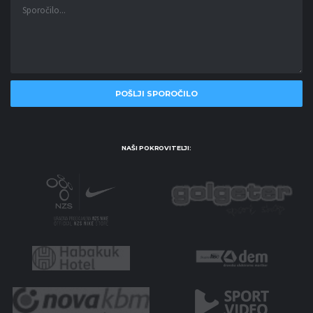
NAŠI POKROVITELJI: