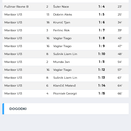
Fužinar Ravne B
2
Šuler Nace
1 : 4
23′
Maribor U13
13
Dobrin Aleks
1 : 5
25′
Maribor U13
18
Krunić Tjan
1 : 6
34′
Maribor U13
3
Ferlinc Rok
1 : 7
39′
Maribor U13
16
Voglar Tiago
1 : 8
43′
Maribor U13
16
Voglar Tiago
1 : 9
47′
Maribor U13
8
Sušnik Liam Lin
1 : 10
48′
Maribor U13
2
Munda Jan
1 : 11
54′
Maribor U13
16
Voglar Tiago
1 : 12
57′
Maribor U13
8
Sušnik Liam Lin
1 : 13
61′
Maribor U13
6
Klančič Matevž
1 : 14
64′
Maribor U13
4
Pozniak Georgii
1 : 15
66′
DOGODKI