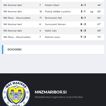
NK Kovinar beli
7
Fetahi Diart
4 : 1
46′
NK Kovinar beli
16
Pucelj Valdes Luciano
5 : 1
ag
60′
NK Peca – Akumulator
17
Teminović Aid
6 : 1
64′
NK Kovinar beli
6
Junuzović Kenan
6 : 2
67′
NK Kovinar beli
4
Vokić Izet
6 : 3
69′
NK Peca – Akumulator
7
Kotnik Lovro
7 : 3
70′
DOGODKI
MNZMARIBOR.SI
Medobčinska nogometna zveza Maribor