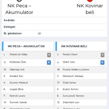
NK Peca –
NK Kovinar
Akumulator
beli
Sodniki:
Delegat:
Št. gledalcev:
50
NK PECA – AKUMULATOR
NK KOVINAR BELI
Potočnik Ažbe
Fetahi Diart
1
V
7
V
Krašovec Žak
Vokić Izet
11
K
4
K
13
Oderlap Juš
16
Pucelj Valdes Luciano
2
Kordež Jon
3
Marković Aleksej
4
Kumer Matevž
17
Čilaš Amar
6
Lesjak Bine
5
Kukić Armin
7
Kotnik Lovro
6
Junuzović Kenan
14
Šumah Jakob
12
Zidanšek Lan
9
Praprotnik Liam
2
Zlatoper Luka