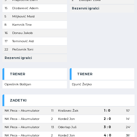
15
Dizdarević Adem
Rezervni igralci
5
Miljković Maid
8
Kamnik Tine
16
Donau Jakob
17
Teminović Aid
22
Pečovnik Toni
Rezervni igralci
TRENER
TRENER
Oprešnik Boštjan
Djurić Željko
ZADETKI
NK Peca – Akumulator
11
Krašovec Žak
1 : 0
10′
NK Peca – Akumulator
2
Kordež Jon
2 : 0
14′
NK Peca – Akumulator
13
Oderlap Juš
3 : 0
24′
NK Peca – Akumulator
2
Kordež Jon
4 : 0
38′