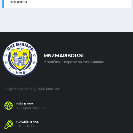
DOGODKI
MNZMARIBOR.SI
Medobčinska nogometna zveza Maribor
Engelsova ulica 6, 2000 Maribor
PIŠITE NAM
INFO@MNZMARIBOR.SI
POKLIČITE NAS
+386 31 782 191