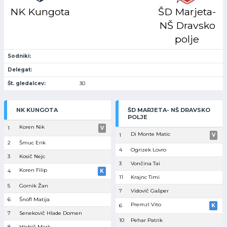
NK Kungota
ŠD Marjeta-
NŠ Dravsko
polje
Sodniki:
Delegat:
Št. gledalcev:
30
NK KUNGOTA
ŠD MARJETA- NŠ DRAVSKO
POLJE
Koren Nik
1
V
Di Monte Matic
1
V
2
Šmuc Erik
4
Ogrizek Lovro
3
Kosič Nejc
3
Vončina Tai
Koren Filip
4
K
11
Krajnc Timi
5
Gornik Žan
7
Vidovič Gašper
6
Šnofl Matija
Premzl Vito
6
K
7
Senekovič Hlade Domen
10
Pehar Patrik
8
Hlebič Mark