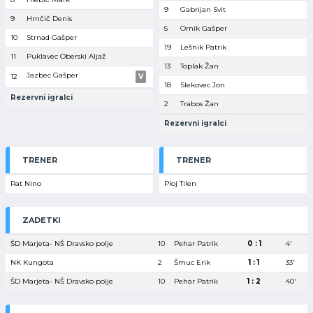
9
Gabrijan Svit
9
Hrnčič Denis
5
Ornik Gašper
10
Strnad Gašper
19
Lešnik Patrik
11
Puklavec Oberski Aljaž
13
Toplak Žan
Jazbec Gašper
12
V
18
Slekovec Jon
Rezervni igralci
2
Trabos Žan
Rezervni igralci
TRENER
TRENER
Rat Nino
Ploj Tilen
ZADETKI
ŠD Marjeta- NŠ Dravsko polje
10
Pehar Patrik
0 : 1
4′
NK Kungota
2
Šmuc Erik
1 : 1
33′
ŠD Marjeta- NŠ Dravsko polje
10
Pehar Patrik
1 : 2
40′