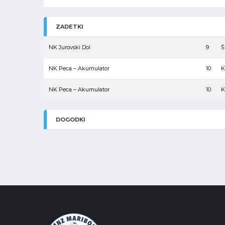
ZADETKI
NK Jurovski Dol
9
Š
NK Peca – Akumulator
10
K
NK Peca – Akumulator
10
K
DOGODKI