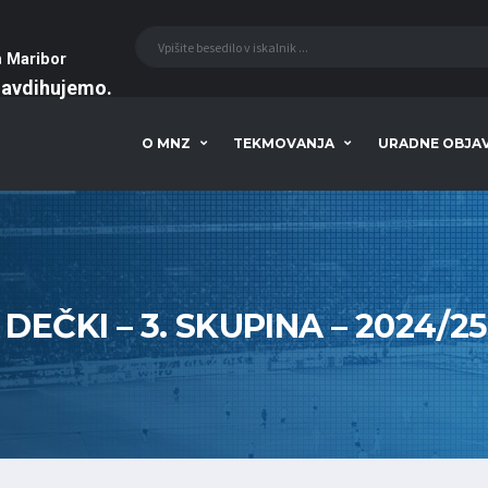
a
Maribor
navdihujemo
O MNZ
TEKMOVANJA
URADNE OBJA
 DEČKI – 3. SKUPINA – 2024/25