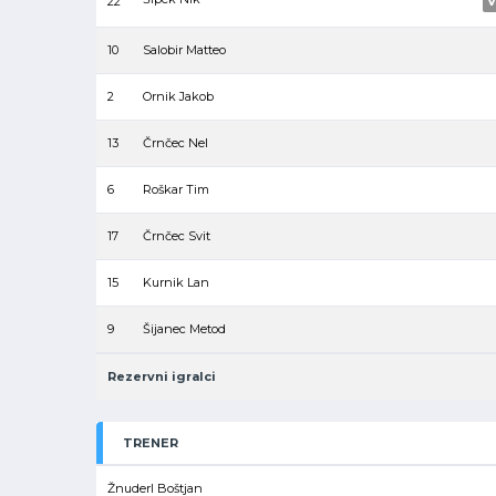
22
V
10
Salobir Matteo
2
Ornik Jakob
13
Črnčec Nel
6
Roškar Tim
17
Črnčec Svit
15
Kurnik Lan
9
Šijanec Metod
Rezervni igralci
TRENER
Žnuderl Boštjan