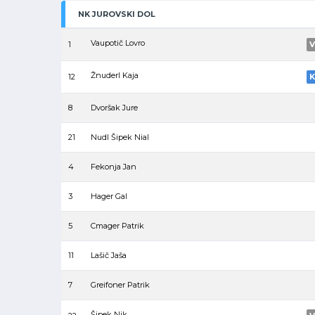
NK JUROVSKI DOL
Vaupotič Lovro
1
V
Žnuderl Kaja
12
K
8
Dvoršak Jure
21
Nudl Šipek Nial
4
Fekonja Jan
3
Hager Gal
5
Cmager Patrik
11
Lašič Jaša
7
Greifoner Patrik
Šipek Nik