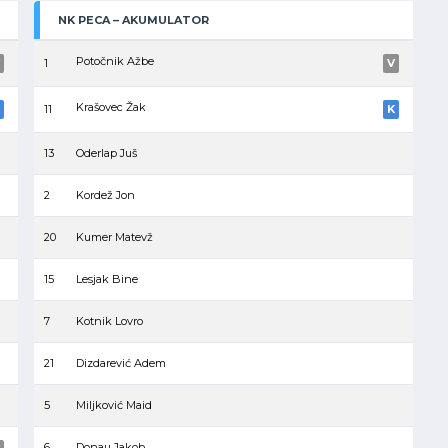
NK PECA – AKUMULATOR
Potočnik Ažbe
1
V
Krašovec Žak
11
K
13
Oderlap Juš
2
Kordež Jon
20
Kumer Matevž
15
Lesjak Bine
7
Kotnik Lovro
21
Dizdarević Adem
5
Miljković Maid
6
Donau Jakob