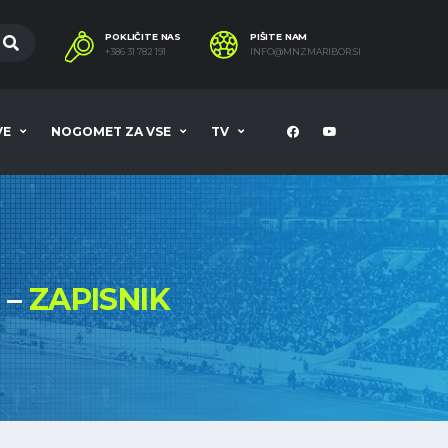
POKLIČITE NAS
PIŠITE NAM
+386 31 782 191
INFO@MNZMARIBOR.SI
VE
NOGOMET ZA VSE
TV
 –
ZAPISNIK