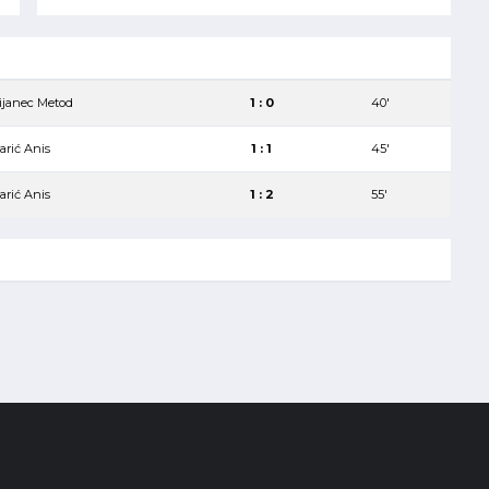
ijanec Metod
1 : 0
40′
arić Anis
1 : 1
45′
arić Anis
1 : 2
55′