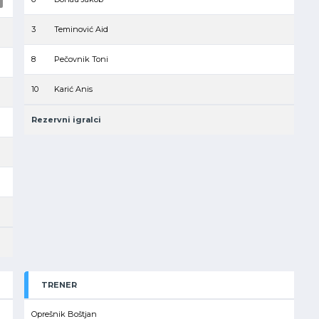
3
Teminović Aid
8
Pečovnik Toni
10
Karić Anis
Rezervni igralci
TRENER
Oprešnik Boštjan