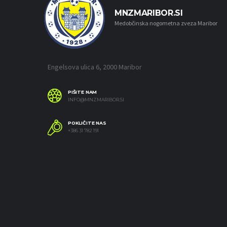
MNZMARIBOR.SI
Medobčinska nogometna zveza Maribor
Engelsova ulica 6, 2000 Maribor
PIŠITE NAM
INFO@MNZMARIBOR.SI
POKLIČITE NAS
+386 31 782 191