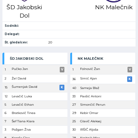
ŠD Jakobski
NK Malečnik
Dol
Sodniki:
Delegat:
Št. gledalcev:
20
ŠD JAKOBSKI DOL
NK MALEČNIK
Pučko Jan
Folnovič Žan
1
V
1
V
2
Žel David
Simić Ajan
36
K
Šumenjak David
15
K
40
Sameja Blaž
12
Levačič Luka
33
Pavšić Antoni
5
Levačič Ethan
27
Simončič Perun
6
Bratkovič Tinea
29
Kebir Omar
7
Šef Tiana Kiara
25
Glavič Aleksej
3
Požgan Živa
30
IRŠIČ Aljoša
8
Koroša Clea
28
Koritnik Max