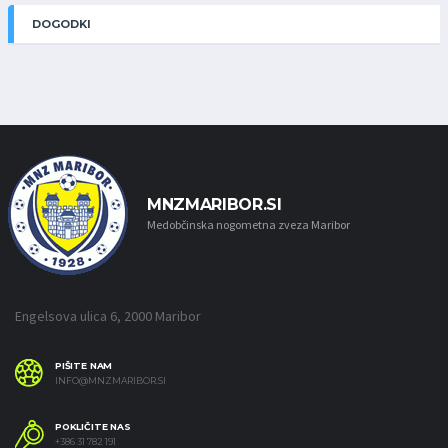
DOGODKI
MNZMARIBOR.SI
Medobčinska nogometna zveza Maribor
Engelsova ulica 6, 2000 Maribor
PIŠITE NAM
INFO@MNZMARIBOR.SI
POKLIČITE NAS
+386 31 782 191