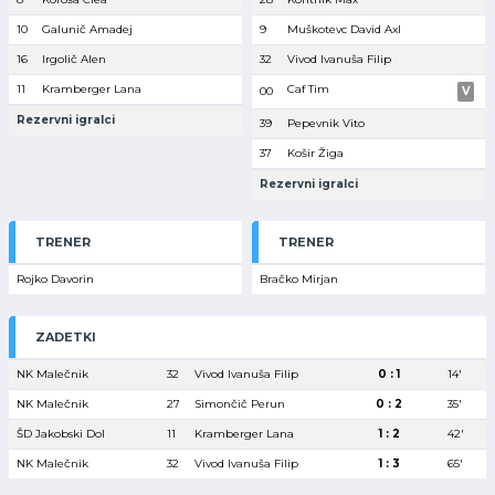
10
Galunič Amadej
9
Muškotevc David Axl
16
Irgolič Alen
32
Vivod Ivanuša Filip
11
Kramberger Lana
Caf Tim
00
V
Rezervni igralci
39
Pepevnik Vito
37
Košir Žiga
Rezervni igralci
TRENER
TRENER
Rojko Davorin
Bračko Mirjan
ZADETKI
NK Malečnik
32
Vivod Ivanuša Filip
0 : 1
14′
NK Malečnik
27
Simončič Perun
0 : 2
35′
ŠD Jakobski Dol
11
Kramberger Lana
1 : 2
42′
NK Malečnik
32
Vivod Ivanuša Filip
1 : 3
65′