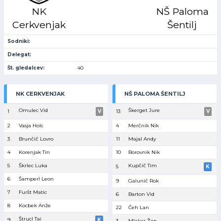
NK
NŠ Paloma
Cerkvenjak
Šentilj
Sodniki:
Delegat:
Št. gledalcev:
40
NK CERKVENJAK
NŠ PALOMA ŠENTILJ
Omulec Vid
Škerget Jure
1
V
13
V
2
Vasja Holc
4
Merčnik Nik
3
Brunčič Lovro
11
Majal Andy
4
Korenjak Tin
10
Borovnik Nik
5
Škrlec Luka
Kupčič Tim
5
K
6
Šamperl Leon
9
Galunič Rok
7
Furšt Matic
6
Barton Vid
8
Kocbek Anže
22
Čeh Lan
Štrucl Tai
9
K
3
Mlakar Žan