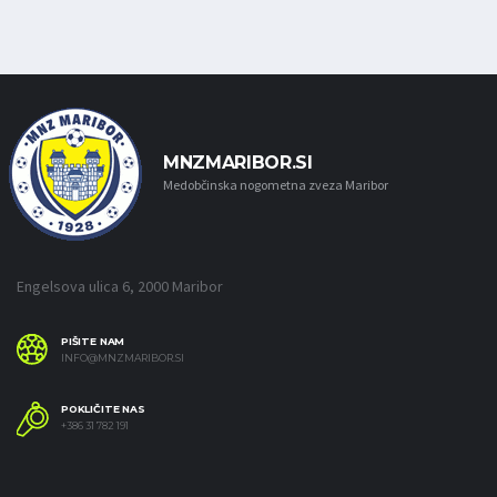
MNZMARIBOR.SI
Medobčinska nogometna zveza Maribor
Engelsova ulica 6, 2000 Maribor
PIŠITE NAM
INFO@MNZMARIBOR.SI
POKLIČITE NAS
+386 31 782 191