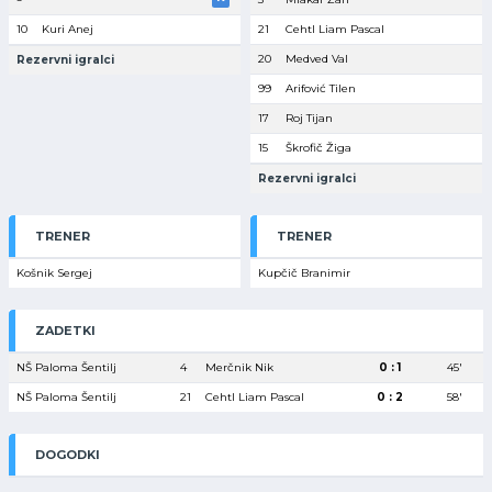
10
Kuri Anej
21
Cehtl Liam Pascal
20
Medved Val
Rezervni igralci
99
Arifović Tilen
17
Roj Tijan
15
Škrofič Žiga
Rezervni igralci
TRENER
TRENER
Košnik Sergej
Kupčič Branimir
ZADETKI
NŠ Paloma Šentilj
4
Merčnik Nik
0 : 1
45′
NŠ Paloma Šentilj
21
Cehtl Liam Pascal
0 : 2
58′
DOGODKI