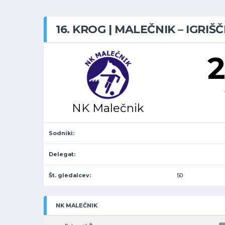
16. KROG | MALEČNIK – IGRIŠČ
2
NK Malečnik
Sodniki:
Delegat:
Št. gledalcev:
50
NK MALEČNIK