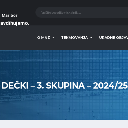
a
Maribor
navdihujemo
O MNZ
TEKMOVANJA
URADNE OBJA
 DEČKI – 3. SKUPINA – 2024/25