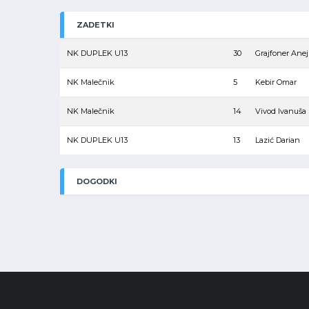
ZADETKI
NK DUPLEK U13
30
Grajfoner Anej
NK Malečnik
5
Kebir Omar
NK Malečnik
14
Vivod Ivanuša 
NK DUPLEK U13
13
Lazić Darian
DOGODKI