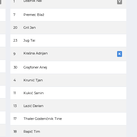
Dobnik Nai
1
V
7
Premec Blaž
20
Gril Jan
23
Jug Tai
Krašna Adrijan
9
K
30
Grajfoner Anej
4
Krunić Tjan
11
Kukić Sanin
13
Lazić Darian
17
Thaler Gostenčnik Tine
18
Rapič Tim