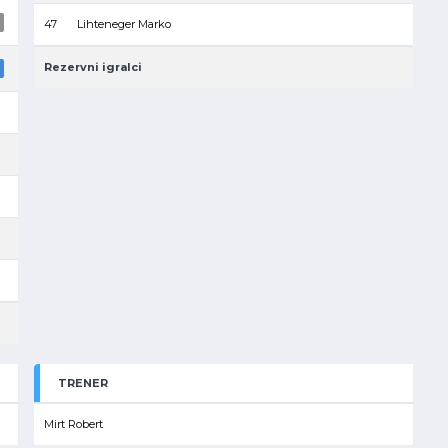
47
Lihteneger Marko
Rezervni igralci
TRENER
Mirt Robert