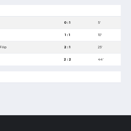
0 : 1
5′
1 : 1
10′
Filip
2 : 1
25′
2 : 2
44′