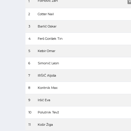
Folnovič Žan
1
V
2
Cotter Nail
3
Barlič Oskar
4
Ferš Gorišek Tin
5
Kebir Omar
6
Simonič Leon
7
IRŠIČ Aljoša
8
Koritnik Max
9
Iršič Eva
10
Polutnik Tevž
11
Košir Žiga