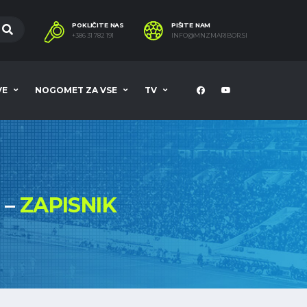
POKLIČITE NAS
PIŠITE NAM
+386 31 782 191
INFO@MNZMARIBOR.SI
VE
NOGOMET ZA VSE
TV
 –
ZAPISNIK