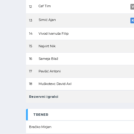
Caf Tim
12
V
Simić Ajan
13
K
14
Vivod Ivanuša Filip
15
Najvirt Nik
16
Sameja Blaž
17
Pavšić Antoni
18
Muškotevc David Axl
Rezervni igralci
TRENER
Bračko Mirjan