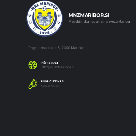
MNZMARIBOR.SI
Medobčinska nogometna zveza Maribor
Engelsova ulica 6, 2000 Maribor
PIŠITE NAM
INFO@MNZMARIBOR.SI
POKLIČITE NAS
+386 31 782 191