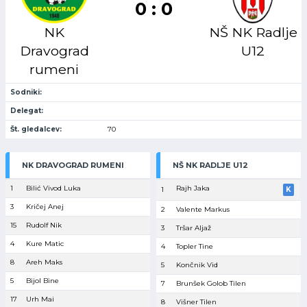
0 : 0
NK
NŠ NK Radlje
Dravograd
U12
rumeni
Sodniki:
Delegat:
Št. gledalcev:
70
NK DRAVOGRAD RUMENI
NŠ NK RADLJE U12
1
Bilić Vivod Luka
Rajh Jaka
1
K
3
Kričej Anej
2
Valente Markus
15
Rudolf Nik
3
Tršar Aljaž
4
Kure Matic
4
Topler Tine
8
Areh Maks
5
Končnik Vid
5
Bijol Bine
7
Brunšek Golob Tilen
17
Urh Mai
8
Višner Tilen