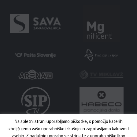
Na spletni strani uporabljamo piškotke, s pomočjo katerih
izboljšujemo vašo uporabniško izkušnjo in zagotavljamo kakovost
vsebin. Z nadaljnjo uporabo se strinjate z uporabo piškotkov.