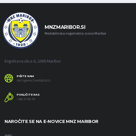
MNZMARIBOR.SI
Medobčinska nogometna zveza Maribor
Engelsova ulica 6, 2000 Maribor
PIŠITE NAM
INFO@MNZMARIBOR.SI
POKLIČITE NAS
+386 31 782 191
NAROČITE SE NA E-NOVICE MNZ MARIBOR
IME: