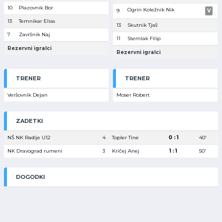
10
Plazovnik Bor
Ogrin Koležnik Nik
9
V
13
Temnikar Elias
13
Skutnik Tjaš
7
Završnik Naj
11
Stemlak Filip
Rezervni igralci
Rezervni igralci
TRENER
TRENER
Veršovnik Dejan
Moser Robert
ZADETKI
NŠ NK Radlje U12
4
Topler Tine
0 : 1
40′
NK Dravograd rumeni
3
Kričej Anej
1 : 1
50′
DOGODKI