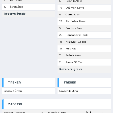
6
Repnik Aleks
10
Štrok Žiga
14
Dežman Lovro
Rezervni igralci
8
Gams Jalen
26
Planinšek Rene
5
Smrtnik Žan
20
Handanović Tarik
18
Križovnik Gabriel
19
Fujs Naj
7
Bošnik Alen
2
Prevorčič Tian
Rezervni igralci
TRENER
TRENER
Gagović Živan
Navotnik Miha
ZADETKI
Slovenj Gradec B
26
Planinšek Rene
0 : 1
2′