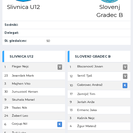
Slivnica U12
Slovenj
Gradec B
Sodniki:
Delegat:
Št. gledalcev:
50
SLIVNICA U12
SLOVENJ GRADEC B
Flegar Nejc
Blazanović Jovan
1
V
1
V
23
Jesenšek Mark
Senič Tjaš
12
V
3
Majhen Vito
Gabrovec Andraž
10
K
30
Junuzović Kenan
17
Zemljič Tim
9
Skuhala Marsel
9
Jerlah Anže
29
Tkalec Nik
13
Ermenc Jaka
24
Žaberl Leo
3
Kašnik Nejc
Gorjup Nil
6
K
4
Žgur Matevž
5
Žulj Luka