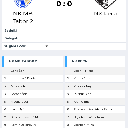
0 : 0
NK MB
NK Peca
Tabor 2
Sodniki:
Delegat:
Št. gledalcev:
30
NK MB TABOR 2
NK PECA
1
Lenc Žan
1
Osojnik Nikita
2
Limunović Daniel
2
Kotnik Jure
3
Mustafa Robinho
3
Vrhnjak Nejc
4
Korpar Žan
4
Pušnik Dino
5
Medik Tadej
5
Krajnc Tine
6
Haliti Agim
6
Pustoslemšek Adam Patrik
7
Klasinc Filekovič Mai
7
Bajrektarević Belmin
8
Romih Jelenc Art
8
Oserban Miha