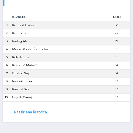
IGRALEC
GOLI
1.
Kocmut Lukas
33
2.
Kurnik Jan
22
3.
Prelog Alen
21
4.
Murko Koblar Žan Luka
15
5.
Kotnik Jure
15
6.
Kristanič Matevž
14
7.
Grubor Nejc
14
8.
Nešović Luka
13
9.
Premzl Teo
13
10.
Hojnik Danej
13
Razširjena lestvica