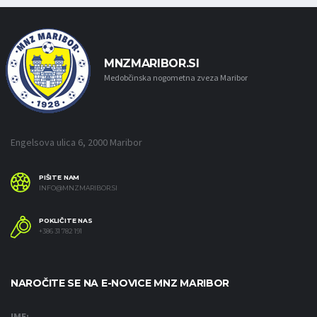
MNZMARIBOR.SI
Medobčinska nogometna zveza Maribor
Engelsova ulica 6, 2000 Maribor
PIŠITE NAM
INFO@MNZMARIBOR.SI
POKLIČITE NAS
+386 31 782 191
NAROČITE SE NA E-NOVICE MNZ MARIBOR
IME: