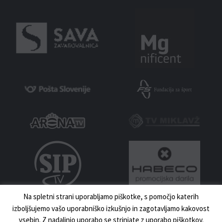
Na spletni strani uporabljamo piškotke, s pomočjo katerih
izboljšujemo vašo uporabniško izkušnjo in zagotavljamo kakovost
vsebin. Z nadaljnjo uporabo se strinjate z uporabo piškotkov.