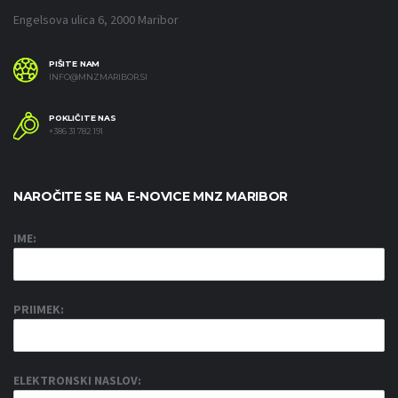
Engelsova ulica 6, 2000 Maribor
PIŠITE NAM
INFO@MNZMARIBOR.SI
POKLIČITE NAS
+386 31 782 191
NAROČITE SE NA E-NOVICE MNZ MARIBOR
IME:
PRIIMEK:
ELEKTRONSKI NASLOV: