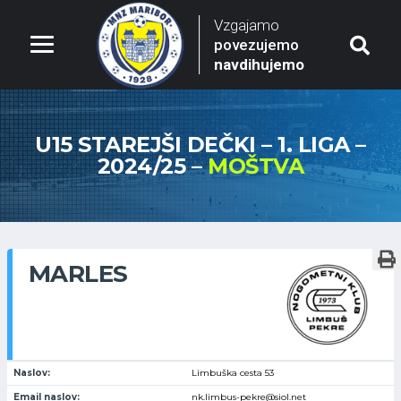
Vzgajamo
povezujemo
navdihujemo
U15 STAREJŠI DEČKI – 1. LIGA –
2024/25 –
MOŠTVA
MARLES
Naslov:
Limbuška cesta 53
Email naslov:
nk.limbus-pekre@siol.net