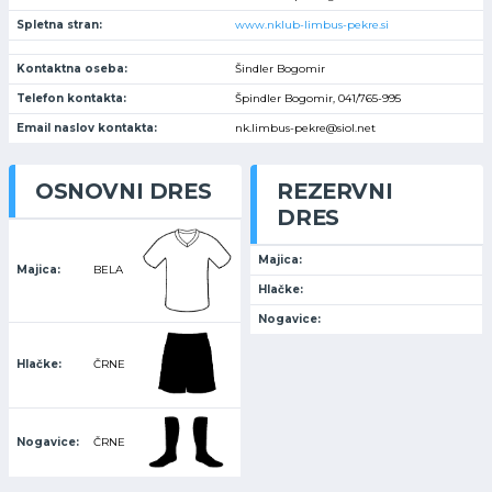
Spletna stran:
www.nklub-limbus-pekre.si
Kontaktna oseba:
Šindler Bogomir
Telefon kontakta:
Špindler Bogomir, 041/765-995
Email naslov kontakta:
nk.limbus-pekre@siol.net
OSNOVNI DRES
REZERVNI
DRES
Majica:
Majica:
BELA
Hlačke:
Nogavice:
Hlačke:
ČRNE
Nogavice:
ČRNE