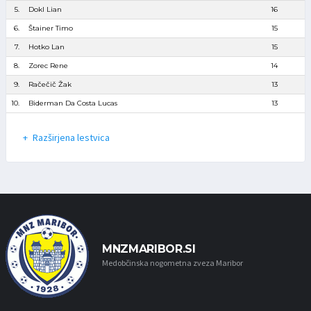
5.
Dokl Lian
16
6.
Štainer Timo
15
7.
Hotko Lan
15
8.
Zorec Rene
14
9.
Račečič Žak
13
10.
Biderman Da Costa Lucas
13
Razširjena lestvica
MNZMARIBOR.SI
Medobčinska nogometna zveza Maribor