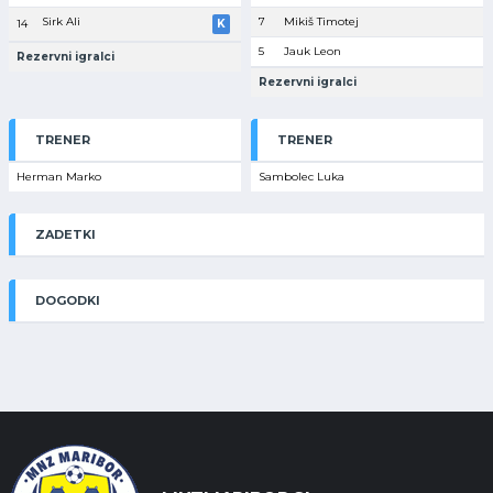
Sirk Ali
7
Mikiš Timotej
14
K
5
Jauk Leon
Rezervni igralci
Rezervni igralci
TRENER
TRENER
Herman Marko
Sambolec Luka
ZADETKI
DOGODKI