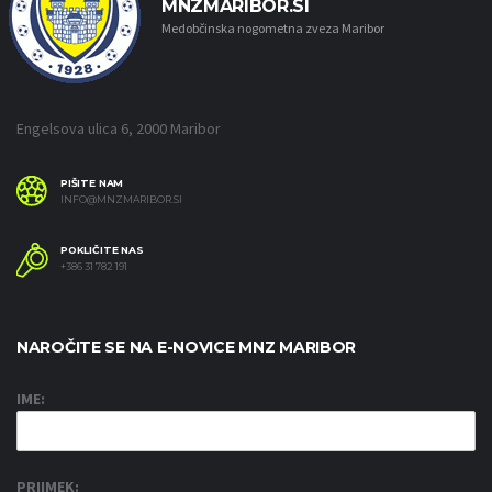
MNZMARIBOR.SI
Medobčinska nogometna zveza Maribor
Engelsova ulica 6, 2000 Maribor
PIŠITE NAM
INFO@MNZMARIBOR.SI
POKLIČITE NAS
+386 31 782 191
NAROČITE SE NA E-NOVICE MNZ MARIBOR
IME:
PRIIMEK: