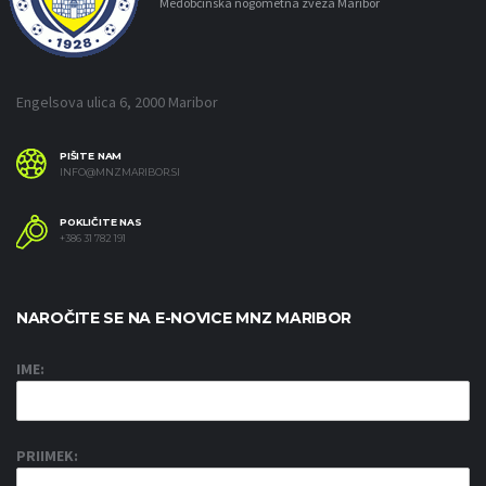
Medobčinska nogometna zveza Maribor
Engelsova ulica 6, 2000 Maribor
PIŠITE NAM
INFO@MNZMARIBOR.SI
POKLIČITE NAS
+386 31 782 191
NAROČITE SE NA E-NOVICE MNZ MARIBOR
IME:
PRIIMEK: