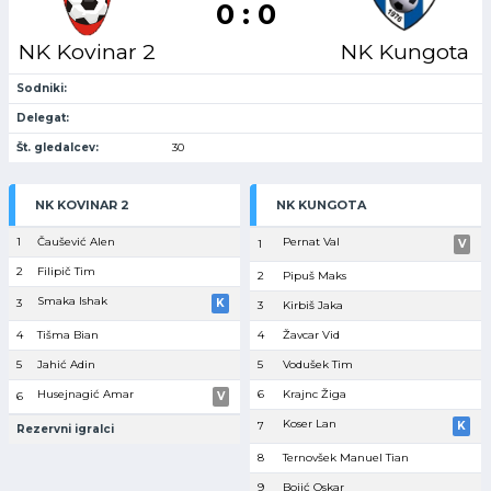
0 : 0
NK Kovinar 2
NK Kungota
Sodniki:
Delegat:
Št. gledalcev:
30
NK KOVINAR 2
NK KUNGOTA
1
Čaušević Alen
Pernat Val
1
V
2
Filipič Tim
2
Pipuš Maks
Smaka Ishak
3
K
3
Kirbiš Jaka
4
Tišma Bian
4
Žavcar Vid
5
Jahić Adin
5
Vodušek Tim
Husejnagić Amar
6
Krajnc Žiga
6
V
Koser Lan
7
K
Rezervni igralci
8
Ternovšek Manuel Tian
9
Bojić Oskar