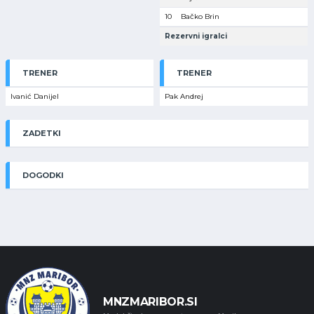
10
Bačko Brin
Rezervni igralci
TRENER
TRENER
Ivanić Danijel
Pak Andrej
ZADETKI
DOGODKI
MNZMARIBOR.SI