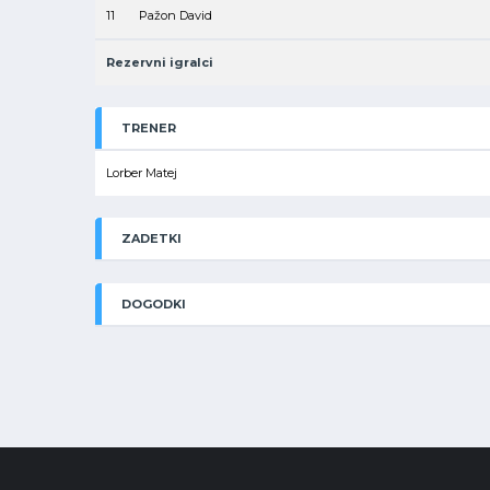
11
Pažon David
Rezervni igralci
TRENER
Lorber Matej
ZADETKI
DOGODKI