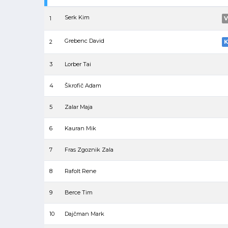
Serk Kim
1
V
Grebenc David
2
K
3
Lorber Tai
4
Škrofič Adam
5
Zalar Maja
6
Kauran Mik
7
Fras Zgoznik Zala
8
Rafolt Rene
9
Berce Tim
10
Dajčman Mark