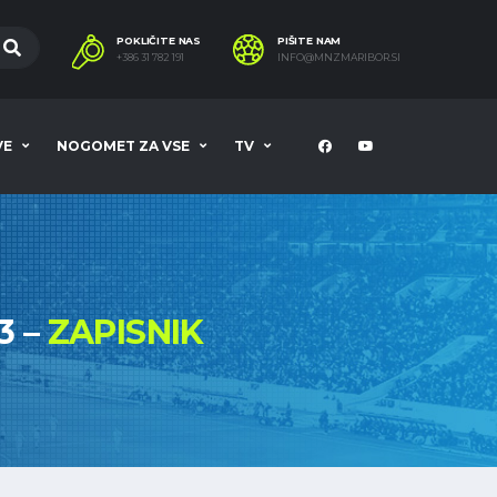
POKLIČITE NAS
PIŠITE NAM
+386 31 782 191
INFO@MNZMARIBOR.SI
VE
NOGOMET ZA VSE
TV
3 –
ZAPISNIK