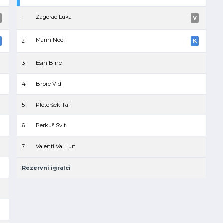
Zagorac Luka
1
V
Marin Noel
2
K
3
Esih Bine
4
Brbre Vid
5
Pleteršek Tai
6
Perkuš Svit
7
Valenti Val Lun
Rezervni igralci