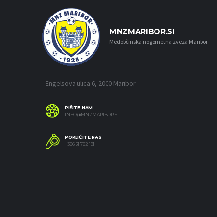
MNZMARIBOR.SI
Medobčinska nogometna zveza Maribor
Engelsova ulica 6, 2000 Maribor
PIŠITE NAM
INFO@MNZMARIBOR.SI
POKLIČITE NAS
+386 31 782 191