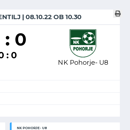
NTILJ | 08.10.22 OB 10.30
 : 0
0 : 0
NK Pohorje- U8
NK POHORJE- U8