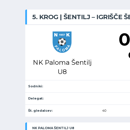
5. KROG | ŠENTILJ – IGRIŠČE ŠE
0
NK Paloma Šentilj
U8
Sodniki:
Delegat:
Št. gledalcev:
40
NK PALOMA ŠENTILJ U8