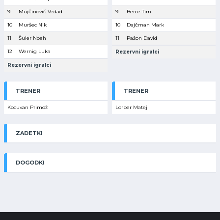
9
Mujčinović Vedad
9
Berce Tim
10
Muršec Nik
10
Dajčman Mark
11
Šuler Noah
11
Pažon David
12
Wernig Luka
Rezervni igralci
Rezervni igralci
TRENER
TRENER
Kocuvan Primož
Lorber Matej
ZADETKI
DOGODKI