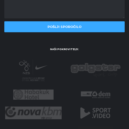
NAŠI POKROVITELJI: