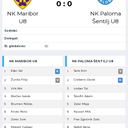
0 : 0
NK Maribor
NK Paloma
U8
Šentilj U8
Sodniki:
Delegat:
Št. gledalcev:
50
NK MARIBOR U8
NK PALOMA ŠENTILJ U8
Eder Val
Serk Kim
1
K
1
V
Žunko Filip
Grebenc David
2
V
2
K
3
Virk Nik
3
Lorber Tai
4
Brečko Jakob
4
Škrofič Adam
5
Brumen Niklas
5
Zalar Maja
6
Krivec Nino
6
Kauran Mik
7
Zorec Jure
7
Fras Zgoznik Zala
8
Mikolič Gašper
8
Rafolt Rene