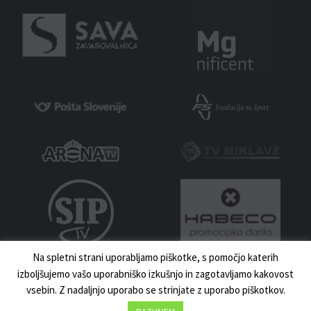
Na spletni strani uporabljamo piškotke, s pomočjo katerih
izboljšujemo vašo uporabniško izkušnjo in zagotavljamo kakovost
vsebin. Z nadaljnjo uporabo se strinjate z uporabo piškotkov.
MNZ MARIBOR 2023 | VSE PRAVICE PRIDRŽANE | IZDELAVA:
UKI.SI
DOMOV
NOVICE
KONTAKT